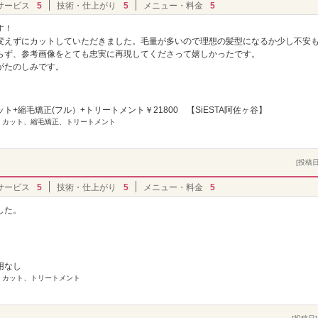
サービス
5
技術・仕上がり
5
メニュー・料金
5
す！
変えずにカットしていただきました。毛量が多いので理想の髪型になるか少し不安
らず、参考画像をとても忠実に再現してくださって嬉しかったです。
がたのしみです。
ト+縮毛矯正(フル）+トリートメント￥21800 【SiESTA阿佐ヶ谷】
] カット、縮毛矯正、トリートメント
[投稿日]
サービス
5
技術・仕上がり
5
メニュー・料金
5
した。
用なし
] カット、トリートメント