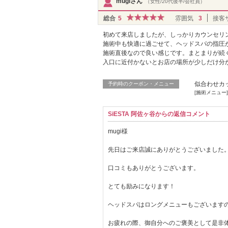
mugiさん
（女性/20代後半/会社員）
総合
5
雰囲気
3
接客
初めて来店しましたが、しっかりカウンセリ
施術中も快適に過ごせて、ヘッドスパの指圧
施術直後なので良い感じです。まとまりが続
入口に近付かないとお店の場所が少しだけ分
似合わせカッ
予約時のクーポン・メニュー
[施術メニュー
SiESTA 阿佐ヶ谷からの返信コメント
mugi様
先日はご来店誠にありがとうございました
口コミもありがとうございます。
とても励みになります！
ヘッドスパはロングメニューもございます
お疲れの際、御自分へのご褒美として是非