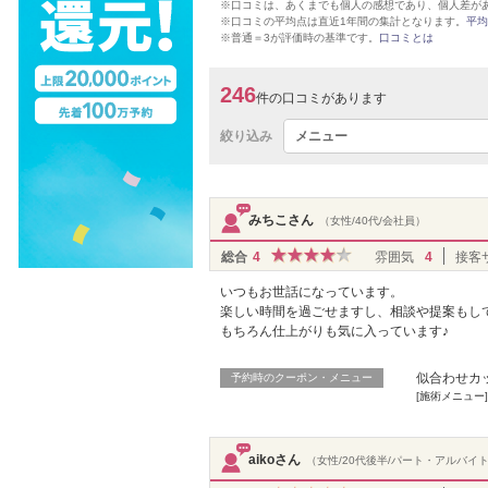
※口コミは、あくまでも個人の感想であり、個人差が
※口コミの平均点は直近1年間の集計となります。
平均
※普通＝3が評価時の基準です。
口コミとは
246
件の口コミがあります
絞り込み
メニュー
みちこさん
（女性/40代/会社員）
総合
4
雰囲気
4
接客
いつもお世話になっています。
楽しい時間を過ごせますし、相談や提案もし
もちろん仕上がりも気に入っています♪
似合わせカッ
予約時のクーポン・メニュー
[施術メニュー
aikoさん
（女性/20代後半/パート・アルバイ