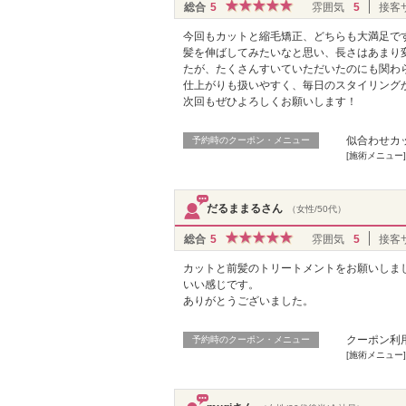
総合
5
雰囲気
5
接客
今回もカットと縮毛矯正、どちらも大満足で
髪を伸ばしてみたいなと思い、長さはあまり
たが、たくさんすいていただいたのにも関わ
仕上がりも扱いやすく、毎日のスタイリング
次回もぜひよろしくお願いします！
似合わせカッ
予約時のクーポン・メニュー
[施術メニュー
だるままるさん
（女性/50代）
総合
5
雰囲気
5
接客
カットと前髪のトリートメントをお願いしま
いい感じです。
ありがとうございました。
クーポン利
予約時のクーポン・メニュー
[施術メニュー