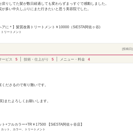
セ戻りしてた髪が数日経過しても変わらずまっすぐで感動しました。
院が多い中久しぶりにまた行きたいと思う美容院でした。
アに＊】髪質改善トリートメント￥10000（SiESTA阿佐ヶ谷)
] トリートメント
[投稿日] 
サービス
5
技術・仕上がり
5
メニュー・料金
4
案くださるので有り難いです。
笑)またよろしくお願いします。
ト+フルカラー+TR￥17500 【SiESTA阿佐ヶ谷店】
] カット、カラー、トリートメント