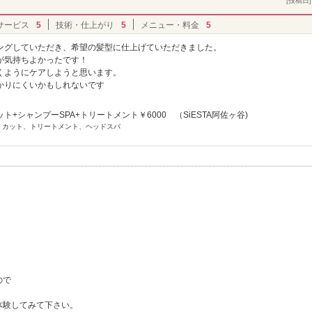
[投稿日] 
サービス
5
技術・仕上がり
5
メニュー・料金
5
ングしていただき、希望の髪型に仕上げていただきました。
が気持ちよかったです！
くようにケアしようと思います。
かりにくいかもしれないです
ト+シャンプーSPA+トリートメント￥6000 （SiESTA阿佐ヶ谷)
] カット、トリートメント、ヘッドスパ
。
ので
体験してみて下さい。