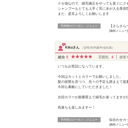
クセ強なので、縮毛矯正をやっても直ぐにク
シャンプーもとても上手く耳に水が入る美容
また、是非よろしくお願いします
【さらさらヘ
予約時のクーポン・メニュー
[施術メニュー
Kikuさん
（女性/30代後半/会社員）
総合
5
雰囲気
4
接客
いつもお世話になっています。
今回はカットとカラーでお願いしました。
髪の状態を見つつ、先々の予定も踏まえて提
今回も素敵にしていただきました！
次回カラーか順番変えて縮毛か迷ってますが(
色落ちも楽しみますー！
似合わせカッ
予約時のクーポン・メニュー
[施術メニュー