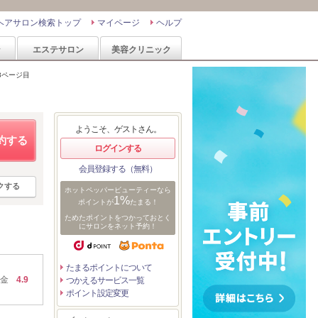
ヘアサロン検索トップ
マイページ
ヘルプ
ン
エステサロン
美容クリニック
3ページ目
ようこそ、ゲストさん。
約する
ログインする
会員登録する（無料）
クする
ホットペッパービューティーなら
1%
ポイントが
たまる！
ためたポイントをつかっておとく
にサロンをネット予約！
たまるポイントについて
金
4.9
つかえるサービス一覧
ポイント設定変更