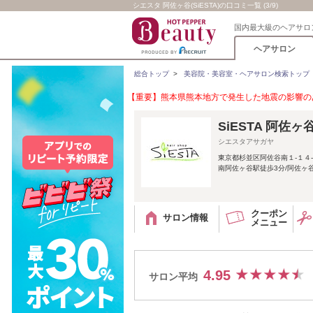
シエスタ 阿佐ヶ谷(SiESTA)の口コミ一覧 (3/9)
国内最大級のヘアサロ
ヘアサロン
総合トップ
>
美容院・美容室・ヘアサロン検索トップ
【重要】熊本県熊本地方で発生した地震の影響のあ
SiESTA 阿佐ヶ
シエスタアサガヤ
東京都杉並区阿佐谷南１‐１４‐
南阿佐ヶ谷駅徒歩3分/阿佐ヶ谷
クーポン
サロン情報
メニュー
4.95
サロン平均