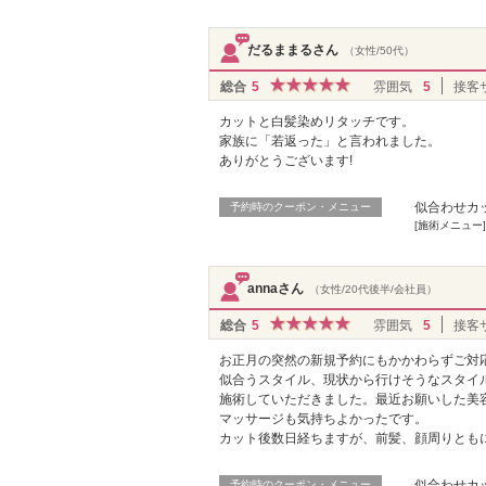
だるままるさん
（女性/50代）
総合
5
雰囲気
5
接客
カットと白髪染めリタッチです。
家族に「若返った」と言われました。
ありがとうございます!
似合わせカッ
予約時のクーポン・メニュー
[施術メニュー
annaさん
（女性/20代後半/会社員）
総合
5
雰囲気
5
接客
お正月の突然の新規予約にもかかわらずご対
似合うスタイル、現状から行けそうなスタイ
施術していただきました。最近お願いした美
マッサージも気持ちよかったです。
カット後数日経ちますが、前髪、顔周りとも
似合わせカッ
予約時のクーポン・メニュー