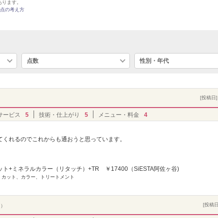
あります。
点の考え方
点数
性別・年代
[投稿日] 
サービス
5
技術・仕上がり
5
メニュー・料金
4
てくれるのでこれからも通おうと思っています。
ト+ミネラルカラー（リタッチ）+TR ￥17400（SiESTA阿佐ヶ谷)
] カット、カラー、トリートメント
[投稿日]
ト）