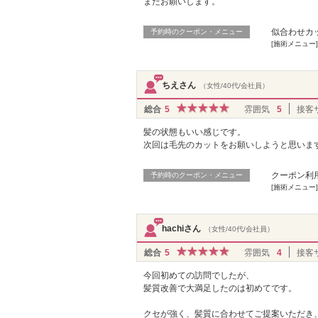
またお願いします。
似合わせカッ
予約時のクーポン・メニュー
[施術メニュー
ちえさん
（女性/40代/会社員）
総合
5
雰囲気
5
接客
髪の状態もいい感じです。
次回は毛先のカットをお願いしようと思いま
クーポン利
予約時のクーポン・メニュー
[施術メニュー]
hachiさん
（女性/40代/会社員）
総合
5
雰囲気
4
接客
今回初めての訪問でしたが、
髪質改善で大満足したのは初めてです。
クセが強く、髪質に合わせてご提案いただき