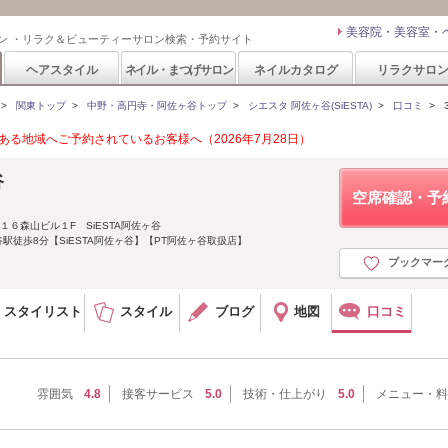
美容院・美容室・
ン ・リラク＆ビューティーサロン検索・予約サイト
ヘアスタイル
ネイル・まつげサロン
ネイルカタログ
リラクサロ
>
関東トップ
>
中野・高円寺・阿佐ヶ谷トップ
>
シエスタ 阿佐ヶ谷(SiESTA)
>
口コミ
>
る地域へご予約されているお客様へ（2026年7月28日）
谷
空席確認・予
１６森山ビル１F SiESTA阿佐ヶ谷
駅徒歩8分【SiESTA阿佐ヶ谷】【PT阿佐ヶ谷取扱店】
ブックマー
スタイリスト
スタイル
ブログ
地図
口コミ
雰囲気
4.8
接客サービス
5.0
技術・仕上がり
5.0
メニュー・料