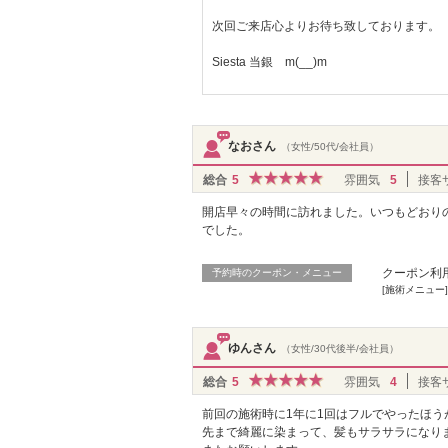
次回ご来店心よりお待ち致しております。
Siesta 当銀 m(__)m
なおさん
（女性/50代/会社員）
総合
5
雰囲気
5
接客
開店早々の時間に訪れました。いつもどおり
でした。
クーポン利
予約時のクーポン・メニュー
[施術メニュー]
ゆんさん
（女性/30代後半/会社員）
総合
5
雰囲気
4
接客
前回の施術時に1年に1回はフルでやったほ
先まで綺麗に染まって、髪もサラサラになり