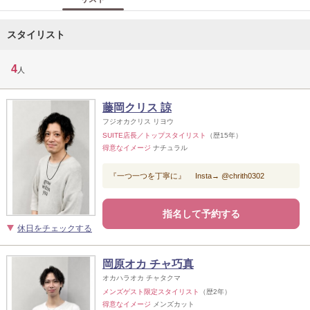
スタイリスト
4
人
藤岡クリス 諒
フジオカクリス リヨウ
SUITE店長／トップスタイリスト
（歴15年）
得意なイメージ
ナチュラル
『一つ一つを丁寧に』 Insta→ @chrith0302
指名して予約する
休日をチェックする
岡原オカ チャ巧真
オカハラオカ チャタクマ
メンズゲスト限定スタイリスト
（歴2年）
得意なイメージ
メンズカット