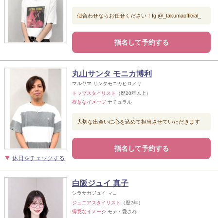
似合わせならお任せください！Ig @_takumaofficial_
指名して予約する
丸山サンタ モニカ博利
マルヤマ サンタモニカヒロノリ
トップスタイリスト
（歴20年以上）
得意なイメージ
ナチュラル
大切な出会いに心を込めて担当させていただきます
指名して予約する
休日をチェックする
白阪ジュイ 真子
シラサカジュイ マコ
ジュニアスタイリスト
（歴2年）
得意なイメージ
モテ・愛され