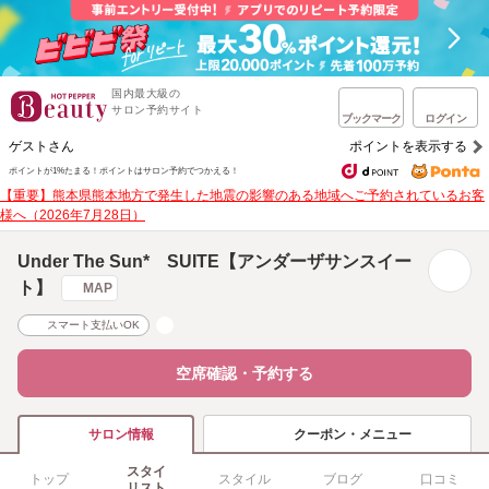
国内最大級の
サロン予約サイト
ブックマーク
ログイン
ゲストさん
ポイントを表示する
ポイントが1%たまる！
ポイントはサロン予約でつかえる！
【重要】熊本県熊本地方で発生した地震の影響のある地域へご予約されているお客
様へ（2026年7月28日）
Under The Sun* SUITE【アンダーザサンスイー
ト】
MAP
スマート支払いOK
空席確認・予約する
クーポン・メニュー
サロン情報
スタイ
トップ
スタイル
ブログ
口コミ
リスト