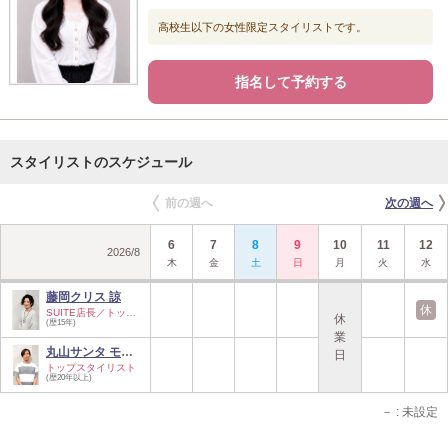
高校生以下の女性限定スタイリストです。
指名して予約する
スタイリストのスケジュール
前の週へ
次の週へ
6
7
8
9
10
11
12
2026
/
8
木
金
土
日
月
火
水
藤岡クリス 諒
休
SUITE店長／トップ…
休
(歴15年)
業
丸山サンタ モニカ…
日
トップスタイリスト
(歴20年以上)
－
: 未設定