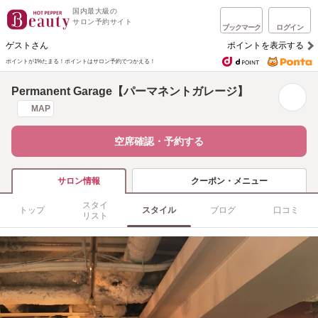
国内最大級の
サロン予約サイト
ブックマーク
ログイン
ゲストさん
ポイントを表示する
ポイントが1%たまる！
ポイントはサロン予約でつかえる！
Permanent Garage【パーマネントガレージ】
MAP
空席確認・予約する
クーポン・メニュー
サロン情報
スタイ
トップ
スタイル
ブログ
口コミ
リスト