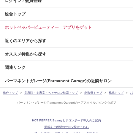
ログイン / 会員登録
総合トップ
ホットペッパービューティー アプリをゲット
近くのエリアから探す
オススメ特集から探す
関連リンク
パーマネントガレージ(Parmanent Garage)の近隣サロン
総合トップ
美容院・美容室・ヘアサロン検索トップ
北海道トップ
札幌トップ
パ
パーマネントガレージ(Parmanent Garage)のヘアスタイル / ピンク☆ボブ
HOT PEPPER Beautyとサロンボード導入のご案内
掲載をご希望のサロン様はこちら