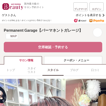
国内最大級の
サロン予約サイト
ブックマーク
ログイン
ゲストさん
ポイントを表示する
ポイントが1%たまる！
ポイントはサロン予約でつかえる！
Permanent Garage【パーマネントガレージ】
MAP
空席確認・予約する
クーポン・メニュー
サロン情報
スタイ
トップ
スタイル
ブログ
口コミ
リスト