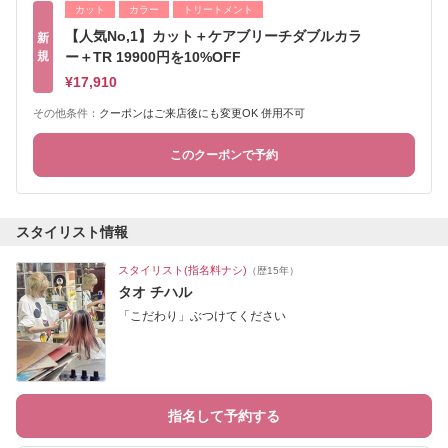
カット
カラー
トリートメント
【人気No,1】カット＋ケアブリーチダブルカラ
新
規
ー＋TR 19900円を10%OFF
¥17,910
その他条件：
クーポンはご来店後にも変更OK 併用不可
このクーポンで予約
スタイリスト情報
スタイリスト(指名料ナシ)
（歴15年）
タオ チハル
「こだわり」ぶつけてください
指名して予約する