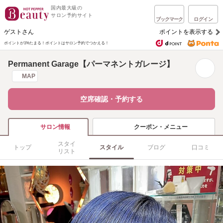
国内最大級の
サロン予約サイト
ブックマーク
ログイン
ゲストさん
ポイントを表示する
ポイントが1%たまる！
ポイントはサロン予約でつかえる！
Permanent Garage【パーマネントガレージ】
MAP
空席確認・予約する
クーポン・メニュー
サロン情報
スタイ
トップ
スタイル
ブログ
口コミ
リスト