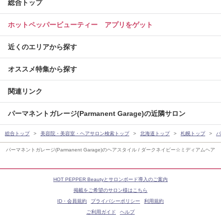
総合トップ
ホットペッパービューティー アプリをゲット
近くのエリアから探す
オススメ特集から探す
関連リンク
パーマネントガレージ(Parmanent Garage)の近隣サロン
総合トップ
美容院・美容室・ヘアサロン検索トップ
北海道トップ
札幌トップ
パ
パーマネントガレージ(Parmanent Garage)のヘアスタイル / ダークネイビー☆ミディアムヘア
HOT PEPPER Beautyとサロンボード導入のご案内
掲載をご希望のサロン様はこちら
ID・会員規約
プライバシーポリシー
利用規約
ご利用ガイド
ヘルプ