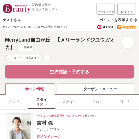
国内最大級の
サロン予約サイト
ブックマーク
ログイン
ゲストさん
ポイントを表示する
ポイントが1%たまる！
ポイントはサロン予約でつかえる！
MerryLand自由が丘 【メリーランドジユウガオ
カ】
MAP
スマート支払いOK
空席確認・予約する
クーポン・メニュー
サロン情報
スタイ
トップ
スタイル
ブログ
口コミ
リスト
MerryLand代表/ディレクター
（歴17年）
吉村 強
ヨシムラ ツヨシ
得意なイメージ