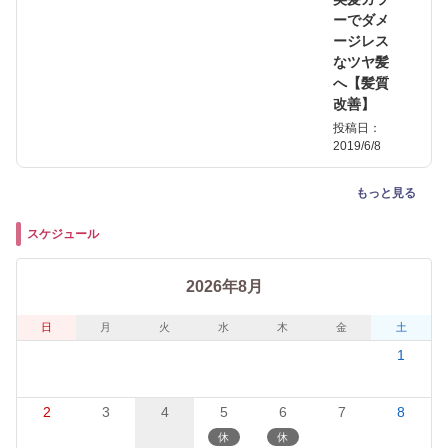
ーでダメ
ージレス
なツヤ髪
へ【髪質
改善】
投稿日：
2019/6/8
もっと見る
スケジュール
2026年8月
日
月
火
水
木
金
土
1
2
3
4
5
6
7
8