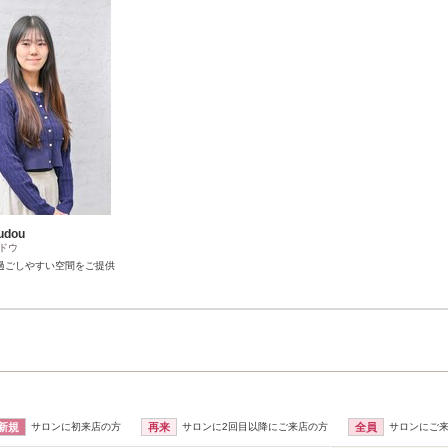
udou
ドウ
過ごしやすい空間をご提供
新規
サロンに初来店の方
再来
サロンに2回目以降にご来店の方
全員
サロンにご