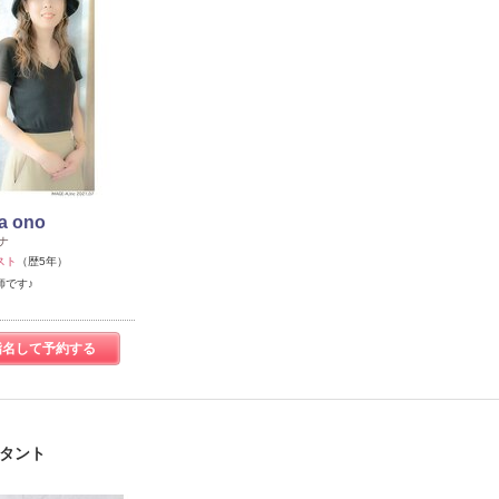
a ono
ナ
スト
（歴5年）
師です♪
指名して予約する
スタント