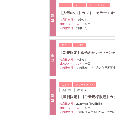
カット
カラー
トリートメント
【人気No.1】カット＋カラー＋オージ
新
来店日条件：
指定なし
規
対象スタイリスト：
全員
その他条件：
併用不可
カット
その他
【新規限定】似合わせカット+シャン
新
来店日条件：
指定なし
規
対象スタイリスト：
全員
その他条件：
その他サービス券と併用不可/
カット
トリートメント
当日割
8/9(日)
新
【当日限定】【ご新規様限定】カット+
規
来店日条件：
2026年08月09日(日)
対象スタイリスト：
全員
その他条件：
ご新規様限定当日のみご予約