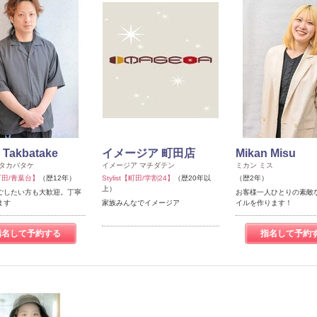
 Takbatake
イメージア 町田店
Mikan Misu
 タカバタケ
イメージア マチダテン
ミカン ミス
t【町田/青葉台】
（歴12年）
Stylist【町田/学割24】
（歴20年以
（歴2年）
上）
ごしたい方も大歓迎。丁寧
お客様一人ひとりの素敵
ます
家族みんなでイメージア
イルを作ります！
指名して予約する
指名して予約