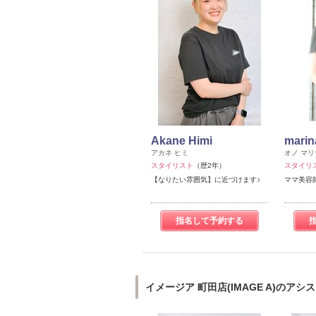
Akane Himi
marin
アカネ ヒミ
オノ マリ
スタイリスト
（歴2年）
スタイリ
【なりたい雰囲気】に近づけます♪
ママ美容
指名して予約する
イメージア 町田店(IMAGE A)のアシ