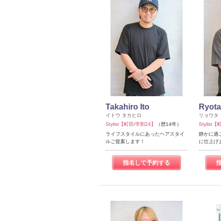
Takahiro Ito
Ryota
イトウ タカヒロ
リョウタ
Stylist【町田/学割24】
（歴14年）
Stylis
ライフスタイルにあったヘアスタイ
静かに過
ルご提案します！
に仕上げ
指名して予約する