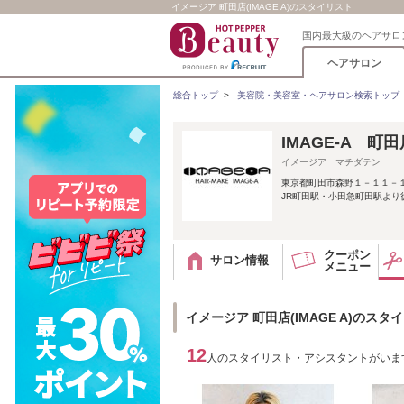
イメージア 町田店(IMAGE A)のスタイリスト
国内最大級のヘアサロ
ヘアサロン
総合トップ
>
美容院・美容室・ヘアサロン検索トップ
IMAGE-A 
イメージア マチダテン
東京都町田市森野１－１１－１
JR町田駅・小田急町田駅より徒歩
クーポン
サロン情報
メニュー
イメージア 町田店(IMAGE A)のスタ
12
人のスタイリスト・アシスタントがいま