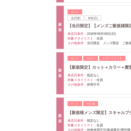
カット
当日割
8/9(日)
新
【当日限定】【メンズご新規様限定】
規
来店日条件：
2026年08月09日(日)
対象スタイリスト：
全員
その他条件：
当日限定 メンズ限定 ご新
カット
カラー
トリートメント
【新規限定】カット＋カラー＋髪質改
新
来店日条件：
指定なし
規
対象スタイリスト：
全員
その他条件：
併用不可
カット
その他
【新規様メンズ限定】スキャルプケア
新
来店日条件：
指定なし
規
対象スタイリスト：
全員
その他条件：
他券併用不可/新規限定/男性限