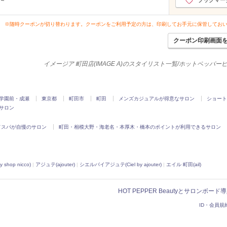
※随時クーポンが切り替わります。クーポンをご利用予定の方は、印刷してお手元に保管してお
クーポン印刷画面
イメージア 町田店(IMAGE A)のスタイリスト一覧/ホットペッパー
学園前・成瀬
東京都
町田市
町田
メンズカジュアルが得意なサロン
ショート
サロン
ドスパが自慢のサロン
町田・相模大野・海老名・本厚木・橋本のポイントが利用できるサロン
hop nicco)
|
アジュテ(ajouter)
|
シエルバイアジュテ(Ciel by ajouter)
|
エイル 町田(ail)
HOT PEPPER Beautyとサロンボー
ID・会員規