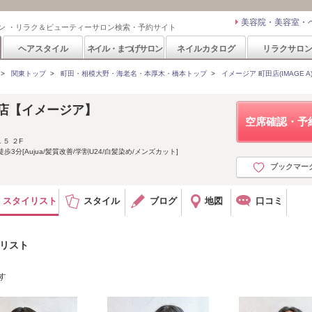
美容院・美容室・
ン ・リラク＆ビューティーサロン検索・予約サイト
ヘアスタイル
ネイル・まつげサロン
ネイルカタログ
リラクサロ
>
関東トップ
>
町田・相模大野・海老名・本厚木・橋本トップ
>
イメージア 町田店(IMAGE A
町田店【イメージア】
空席確認・予
５ ２F
3分[Aujua/髪質改善/学割U24/白髪染め/メンズカット]
ブックマー
スタイリスト
スタイル
ブログ
地図
口コミ
イリスト
す