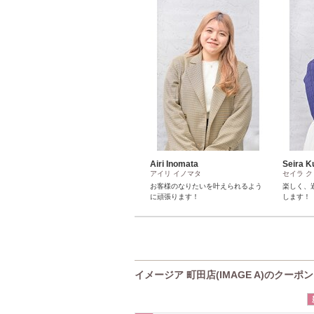
Airi Inomata
Seira K
アイリ イノマタ
セイラ ク
お客様のなりたいを叶えられるよう
楽しく、
に頑張ります！
します！
イメージア 町田店(IMAGE A)のクーポン