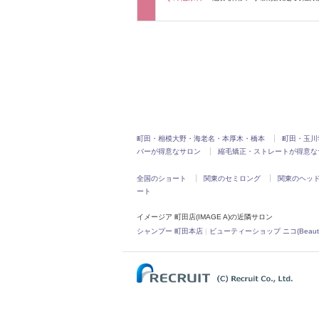
町田・相模大野・海老名・本厚木・橋本
町田・玉川
バーが得意なサロン
縮毛矯正・ストレートが得意な
全国のショート
関東のセミロング
関東のヘッ
ート
イメージア 町田店(IMAGE A)の近隣サロン
シャンプー 町田本店
|
ビューティーショップ ニコ(Beauty s