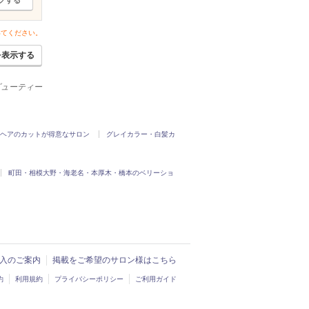
いてください。
を表示する
ビューティー
ヘアのカットが得意なサロン
グレイカラー・白髪カ
町田・相模大野・海老名・本厚木・橋本のベリーショ
ド導入のご案内
掲載をご希望のサロン様はこちら
約
利用規約
プライバシーポリシー
ご利用ガイド