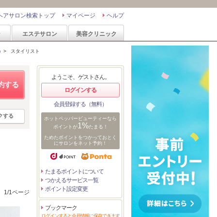
ヘアサロン検索トップ
マイページ
ヘルプ
ン
エステサロン
美容クリニック
)
>
スタイリスト
ようこそ、ゲストさん。
約する
ログインする
会員登録する（無料）
クする
ホットペッパービューティーなら
1%
ポイントが
たまる！
ためたポイントをつかっておとく
にサロンをネット予約！
たまるポイントについて
つかえるサービス一覧
ポイント設定変更
1/1ページ
ブックマーク
ログインすると会員情報に保存できます