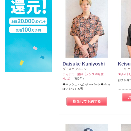
Daisuke Kuniyoshi
Keisu
ダイスケ クニヨシ
モトキ 
アカデミー講師【メンズ満足度
Stylist
No.1】
（歴5年）
おまかせ
◆マッシュ・センターパート◆ 今っ
ぽいをつくる男
指名して予約する