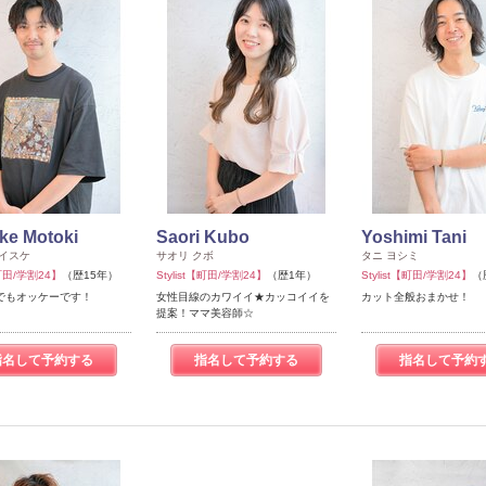
ke Motoki
Saori Kubo
Yoshimi Tani
ケイスケ
サオリ クボ
タニ ヨシミ
【町田/学割24】
（歴15年）
Stylist【町田/学割24】
（歴1年）
Stylist【町田/学割24】
（
でもオッケーです！
女性目線のカワイイ★カッコイイを
カット全般おまかせ！
提案！ママ美容師☆
指名して予約する
指名して予約する
指名して予約