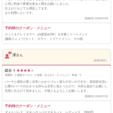
に同じ料金で変更出来ると聞きお願いしました。
仕上がりもとても満足してます。
また利用したいです。
[投稿日] 2026/07/05
予約時のクーポン・メニュー
カット＆グレイカラー（白髪染めOK）＆水素トリートメント
[施術メニュー] カット、カラー、トリートメント、その他
澪さん
（女性/50代）
総合
4
★
★
★
★
★
雰囲気：
3
接客サービス：
5
技術・仕上がり：
5
メニュー・料金：
5
パーマと相性が悪く非常にかかりづらく落ちやすいのですが、前回担当頂い
た際のパーマのかかりも持ちも非常に良かったので、今回も改めてお願いし
完璧に仕上げて頂きました。今後ともよろしくお願いします。
[投稿日] 2026/07/02
予約時のクーポン・メニュー
ダメージレス オキシロンパーマ＆カット レディース 7800円