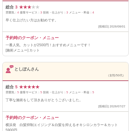
総合
3
★
★
★
★
★
雰囲気：
4
接客サービス：
3
技術・仕上がり：
3
メニュー・料金：
4
早く仕上げたい方はお勧めです。
[投稿日] 2026/08/01
予約時のクーポン・メニュー
一番人気、カットが2500円！おすすめメニューです！
[施術メニュー] カット
としぽんさん
（女性/50代）
総合
5
★
★
★
★
★
雰囲気：
5
接客サービス：
5
技術・仕上がり：
5
メニュー・料金：
5
丁寧な施術をして頂きありがとうございました。
[投稿日] 2026/07/27
予約時のクーポン・メニュー
横浜発 白髪抑制エイジング＆白髪を抑えるオキシロンカラー＆カット
5900円