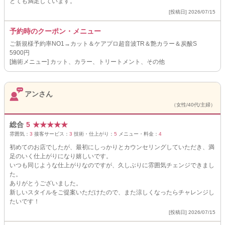
とても満足しています。
[投稿日] 2026/07/15
予約時のクーポン・メニュー
ご新規様予約率NO1→カット＆ケアプロ超音波TR＆艶カラー＆炭酸S
5900円
[施術メニュー] カット、カラー、トリートメント、その他
アンさん
（女性/40代/主婦）
総合
5
★
★
★
★
★
雰囲気：
3
接客サービス：
3
技術・仕上がり：
5
メニュー・料金：
4
初めてのお店でしたが、最初にしっかりとカウンセリングしていただき、満
足のいく仕上がりになり嬉しいです。
いつも同じような仕上がりなのですが、久しぶりに雰囲気チェンジできまし
た。
ありがとうございました。
新しいスタイルをご提案いただけたので、また涼しくなったらチャレンジし
たいです！
[投稿日] 2026/07/15