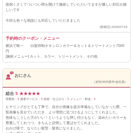
面倒くさくてついつい間を開けて施術していただいてますが優しい対応が嬉
しいです
今回も色々な相談にも対応していただきました
[投稿日] 2026/07/19
予約時のクーポン・メニュー
横浜で唯一 白髪抑制オキシロンカラー＆カット＆トリートメント7000
円
[施術メニュー] カット、カラー、トリートメント、その他
おにさん
（女性/30代前半/会社員）
総合
5
★
★
★
★
★
雰囲気：
5
接客サービス：
5
技術・仕上がり：
5
メニュー・料金：
5
ヒヤリングがとても丁寧で、自分が画像を提示準備をしていなかった際、一
覧画像を見せていただき、より理想に近づけるようにしてくれました。
色味もこうした方がいい！というような押し付けもなく、染めたいカラーを
尊重してくれつつ、きちんと説明して選ばせてくれました。
おかげ様で、なりたい髪型・髪色になりました。