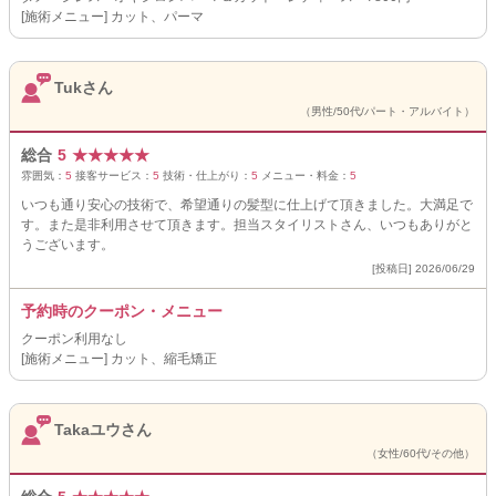
[施術メニュー] カット、パーマ
Tukさん
（男性/50代/パート・アルバイト）
総合
5
★
★
★
★
★
雰囲気：
5
接客サービス：
5
技術・仕上がり：
5
メニュー・料金：
5
いつも通り安心の技術で、希望通りの髪型に仕上げて頂きました。大満足で
す。また是非利用させて頂きます。担当スタイリストさん、いつもありがと
うございます。
[投稿日] 2026/06/29
予約時のクーポン・メニュー
クーポン利用なし
[施術メニュー] カット、縮毛矯正
Takaユウさん
（女性/60代/その他）