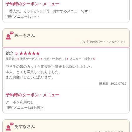
予約時のクーポン・メニュー
一番人気、カットが2500円！おすすめメニューです！
[施術メニュー] カット
みーもさん
（女性/40代/パート・アルバイト）
総合
5
★
★
★
★
★
雰囲気：
5
接客サービス：
5
技術・仕上がり：
5
メニュー・料金：
5
中学生の娘のカットと前髪縮毛矯正をお願いしました。
本人、とても満足しておりました。
またお願いしたいと思います。
[投稿日] 2026/07/15
予約時のクーポン・メニュー
クーポン利用なし
[施術メニュー] 縮毛矯正
あすなさん