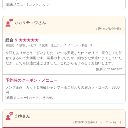
[施術メニュー] カット、カラー
カカリチョウさん
（男性/40代/会社員）
総合
5
★
★
★
★
★
雰囲気：
5
接客サービス：
5
技術・仕上がり：
5
メニュー・料金：
5
今回もありがとうございました。いつも安定した仕上がりで、安心してお任
せできるので大満足です。猛暑の中でしたが、細やかな気遣いまでしていた
だき、とても快適に過ごせました。これからもよろしくお願いします。
[投稿日] 2026/07/26
予約時のクーポン・メニュー
メンズ企画 カット＆炭酸シャンプー＆こだわりの眉カットコース 3800
円
[施術メニュー] カット、その他
まゆさん
（女性/30代前半/パート・アルバイト）