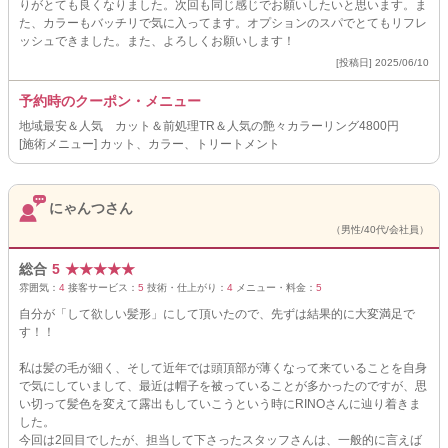
りがとても良くなりました。次回も同じ感じでお願いしたいと思います。ま
た、カラーもバッチリで気に入ってます。オプションのスパでとてもリフレ
ッシュできました。また、よろしくお願いします！
[投稿日] 2025/06/10
予約時のクーポン・メニュー
地域最安＆人気 カット＆前処理TR＆人気の艶々カラーリング4800円
[施術メニュー] カット、カラー、トリートメント
にゃんつさん
（男性/40代/会社員）
総合
5
★
★
★
★
★
雰囲気：
4
接客サービス：
5
技術・仕上がり：
4
メニュー・料金：
5
自分が「して欲しい髪形」にして頂いたので、先ずは結果的に大変満足で
す！！
私は髪の毛が細く、そして近年では頭頂部が薄くなって来ていることを自身
で気にしていまして、最近は帽子を被っていることが多かったのですが、思
い切って髪色を変えて露出もしていこうという時にRINOさんに辿り着きま
した。
今回は2回目でしたが、担当して下さったスタッフさんは、一般的に言えば