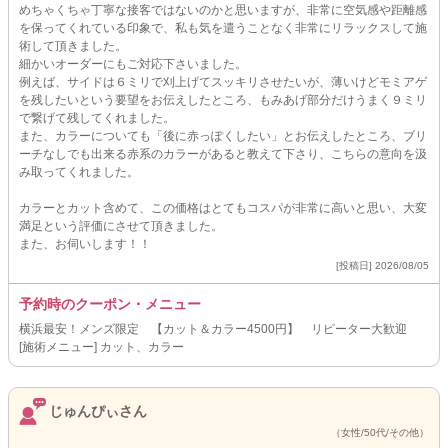
めちゃくちゃ丁寧な接客ではないのかと思いますが、非常に空気感や距離感
を保ってくれている印象で、私も気を遣うことなく非常にリラックスして施
術して頂きました。
細かいオーダーにもご対応下さいました。
例えば、サイドは６ミリで刈上げてスッキリさせたいが、薄いけどモミアゲ
を残したいという要望をお伝えしたところ、もみあげ部分だけうまく９ミリ
で繋げて残してくれました。
また、カラーについても「後に赤っぽくしたい」とお伝えしたところ、ブリ
ーチなしでも出来る赤系のカラーがあると教えて下さり、こちらの意向を汲
み取ってくれました。
カラーとカット含めて、この価格はとてもコスパが非常に高いと思い、大変
満足という評価にさせて頂きました。
また、お伺いします！！
[投稿日] 2026/08/05
予約時のクーポン・メニュー
横浜最安！メンズ限定 【カット＆カラー4500円】 リピーター大歓迎
[施術メニュー] カット、カラー
じゅんぴぃさん
（女性/50代/その他）