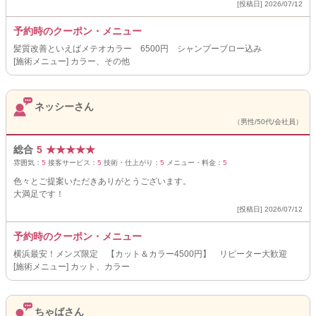
[投稿日] 2026/07/12
予約時のクーポン・メニュー
髪質改善といえばメテオカラー 6500円 シャンプーブロー込み
[施術メニュー] カラー、その他
ネッシーさん
（男性/50代/会社員）
総合
5
★
★
★
★
★
雰囲気：
5
接客サービス：
5
技術・仕上がり：
5
メニュー・料金：
5
色々とご提案いただきありがとうございます。
大満足です！
[投稿日] 2026/07/12
予約時のクーポン・メニュー
横浜最安！メンズ限定 【カット＆カラー4500円】 リピーター大歓迎
[施術メニュー] カット、カラー
ちゃばさん