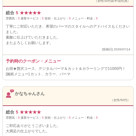
（女性/30代前半/会社員）
総合
5
★
★
★
★
★
雰囲気：
5
接客サービス：
5
技術・仕上がり：
5
メニュー・料金：
5
丁寧にご対応いただき、希望のパーマのスタイルへのアドバイスもください
ました。
素敵に仕上げていただきました。
またよろしくお願いします。
[投稿日] 2026/07/14
予約時のクーポン・メニュー
お得★贅沢コース、デジタルパーマ＆カット＆カラーリングで11000円！
[施術メニュー] カット、カラー、パーマ
かなちゃんさん
（女性/50代）
総合
5
★
★
★
★
★
雰囲気：
5
接客サービス：
5
技術・仕上がり：
5
メニュー・料金：
5
ご対応ありがとうございました。
大満足の仕上がりでした。