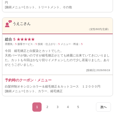
円
[施術メニュー] カット、トリートメント、その他
うえこさん
（女性/60代/主婦）
総合
5
★
★
★
★
★
雰囲気：
5
接客サービス：
5
技術・仕上がり：
5
メニュー・料金：
5
今回 縮毛矯正と白髪染とカットでした。
天然パーマが強いのですが縮毛矯正がとても綺麗に出来ていてきにいりまし
た。カットも今回はかなり切りイメチェンしたので少し若返りました。あり
がとうございました。
[投稿日] 2026/06/19
予約時のクーポン・メニュー
白髪抑制オキシロンカラー＆縮毛矯正＆カットコース １２０００円
[施術メニュー] カット、カラー、縮毛矯正
1
2
3
4
5
次へ