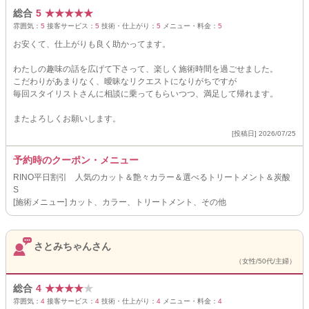
総合
5
★
★
★
★
★
雰囲気：
5
接客サービス：
5
技術・仕上がり：
5
メニュー・料金：
5
お安くて、仕上がりも良く助かってます。
わたしの趣味の話を広げて下さって、楽しく施術時間を過ごせました。
こだわりがあまりなく、曖昧なリクエストになりがちですが
毎回スタイリストさんに相談に乗ってもらいつつ、満足して帰れます。
またよろしくお願いします。
[投稿日] 2026/07/25
予約時のクーポン・メニュー
RINO平日割引 人気のカット＆艶々カラー＆選べるトリートメント＆炭酸
S
[施術メニュー] カット、カラー、トリートメント、その他
さとみちゃんさん
（女性/50代/主婦）
総合
4
★
★
★
★
★
雰囲気：
4
接客サービス：
4
技術・仕上がり：
4
メニュー・料金：
4