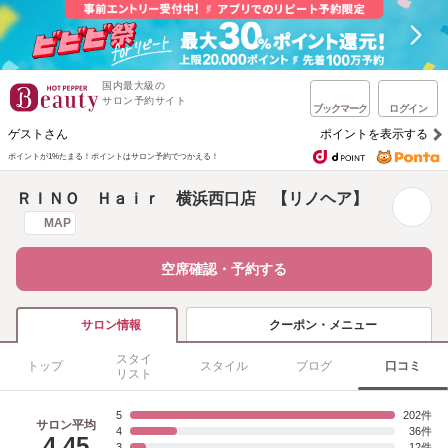
国内最大級の
サロン予約サイト
ブックマーク
ログイン
ゲストさん
ポイントを表示する
ポイントが1%たまる！
ポイントはサロン予約でつかえる！
ＲＩＮＯ Ｈａｉｒ 横浜西口店 【リノヘア】
MAP
空席確認・予約する
クーポン・メニュー
サロン情報
スタイ
トップ
スタイル
ブログ
口コミ
リスト
5
202
サロン平均
4
36
4.45
3
12