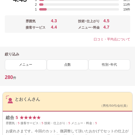
2
11
1
19
4.3
4.5
雰囲気
技術･仕上がり
4.4
4.7
接客サービス
メニュー･料金
口コミ・平均点について
絞り込み
メニュー
点数
性別･年代
280
件
サロンPick Up
とおくんさん
（男性/50代/会社員）
総合
5
★
★
★
★
★
雰囲気：
5
接客サービス：
5
技術・仕上がり：
5
メニュー・料金：
5
お疲れさまです。今回のカット、微調整して頂いたおかげでセットの仕上が