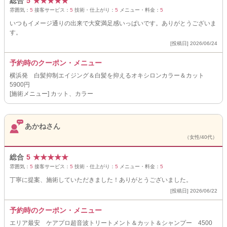
総合
5
★
★
★
★
★
雰囲気：
5
接客サービス：
5
技術・仕上がり：
5
メニュー・料金：
5
いつもイメージ通りの出来で大変満足感いっぱいです。ありがとうございま
す。
[投稿日] 2026/06/24
予約時のクーポン・メニュー
横浜発 白髪抑制エイジング＆白髪を抑えるオキシロンカラー＆カット
5900円
[施術メニュー] カット、カラー
あかねさん
（女性/40代）
総合
5
★
★
★
★
★
雰囲気：
5
接客サービス：
5
技術・仕上がり：
5
メニュー・料金：
5
丁寧に提案、施術していただきました！ありがとうございました。
[投稿日] 2026/06/22
予約時のクーポン・メニュー
エリア最安 ケアプロ超音波トリートメント＆カット＆シャンプー 4500