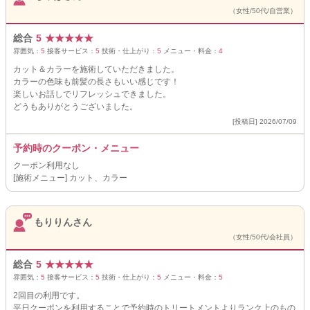
（女性/50代/自営業）
総合
5
★
★
★
★
★
雰囲気：
5
接客サービス：
5
技術・仕上がり：
5
メニュー・料金：
4
カット＆カラーを施術していただきました。
カラーの色味も前髪の長さもいい感じです！
楽しいお話しでリフレッシュできました。
どうもありがとうございました。
[投稿日] 2026/07/09
予約時のクーポン・メニュー
クーポン利用なし
[施術メニュー] カット、カラー
もりりんさん
（女性/50代/会社員）
総合
5
★
★
★
★
★
雰囲気：
5
接客サービス：
5
技術・仕上がり：
5
メニュー・料金：
5
2回目の利用です。
平日クーポンを利用することで予約時のトリートメントよりランク上のもの