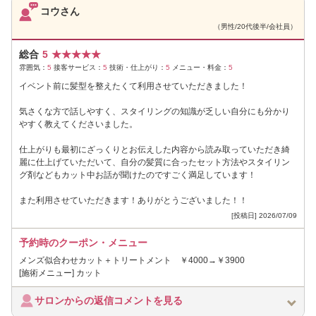
コウさん
（男性/20代後半/会社員）
総合
5
★
★
★
★
★
雰囲気：
5
接客サービス：
5
技術・仕上がり：
5
メニュー・料金：
5
イベント前に髪型を整えたくて利用させていただきました！
気さくな方で話しやすく、スタイリングの知識が乏しい自分にも分かり
やすく教えてくださいました。
仕上がりも最初にざっくりとお伝えした内容から読み取っていただき綺
麗に仕上げていただいて、自分の髪質に合ったセット方法やスタイリン
グ剤などもカット中お話が聞けたのですごく満足しています！
また利用させていただきます！ありがとうございました！！
[投稿日] 2026/07/09
予約時のクーポン・メニュー
メンズ似合わせカット＋トリートメント ￥4000→￥3900
[施術メニュー] カット
サロンからの返信コメントを見る