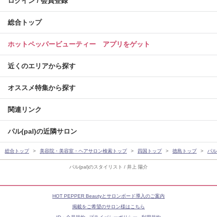
ログイン / 会員登録
総合トップ
ホットペッパービューティー アプリをゲット
近くのエリアから探す
オススメ特集から探す
関連リンク
パル(pal)の近隣サロン
総合トップ
美容院・美容室・ヘアサロン検索トップ
四国トップ
徳島トップ
パル(
パル(pal)のスタイリスト / 井上 陽介
HOT PEPPER Beautyとサロンボード導入のご案内
掲載をご希望のサロン様はこちら