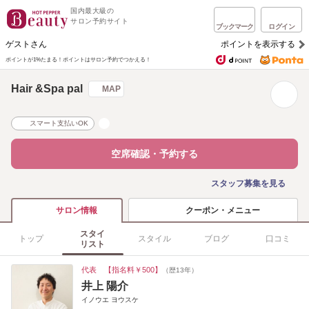
国内最大級の
サロン予約サイト
ブックマーク
ログイン
ゲストさん
ポイントを表示する
ポイントが1%たまる！
ポイントはサロン予約でつかえる！
Hair &Spa pal
MAP
スマート支払いOK
空席確認・予約する
スタッフ募集を見る
クーポン・メニュー
サロン情報
スタイ
トップ
スタイル
ブログ
口コミ
リスト
代表 【指名料￥500】
（歴13年）
井上 陽介
イノウエ ヨウスケ