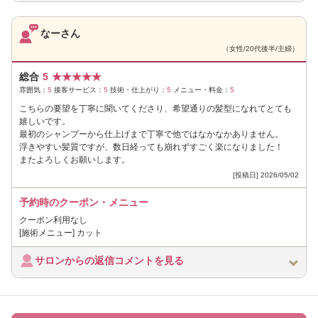
なーさん
（女性/20代後半/主婦）
総合
5
★
★
★
★
★
雰囲気：
5
接客サービス：
5
技術・仕上がり：
5
メニュー・料金：
5
こちらの要望を丁寧に聞いてくださり、希望通りの髪型になれてとても
嬉しいです。
最初のシャンプーから仕上げまで丁寧で他ではなかなかありません。
浮きやすい髪質ですが、数日経っても崩れずすごく楽になりました！
またよろしくお願いします。
[投稿日] 2026/05/02
予約時のクーポン・メニュー
クーポン利用なし
[施術メニュー] カット
サロンからの返信コメントを見る