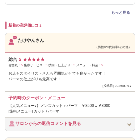
もっと見る
新着の高評価口コミ
たけやんさん
（男性/20代前半/その他）
総合
5
★
★
★
★
★
雰囲気：
5
接客サービス：
5
技術・仕上がり：
5
メニュー・料金：
5
お店もスタイリストさんも雰囲気がとても良かったです！
パーマの仕上がりも最高です！
[投稿日] 2026/07/17
予約時のクーポン・メニュー
【人気メニュー♪】メンズカット＋パーマ ￥8500→￥8000
[施術メニュー] カット / パーマ
サロンからの返信コメントを見る