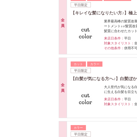
平日限定
【キレイな髪になりたい方♪】極
全
業界最高峰の髪質改善
員
ートメント♪♪/髪質
髪質に合わせたカッ
来店日条件：
平日
対象スタイリスト：
その他条件：
併用不
カット
カラー
平日限定
【白髪が気になる方へ♪】白髪ぼ
全
大人世代が気になる
員
に生える白髪を目立ち
来店日条件：
平日
対象スタイリスト：
カラー
平日限定