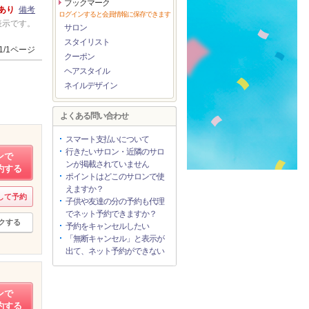
ブックマーク
あり
備考
ログインすると会員情報に保存できます
表示です。
サロン
スタイリスト
1/1ページ
クーポン
ヘアスタイル
ネイルデザイン
よくある問い合わせ
スマート支払いについて
行きたいサロン・近隣のサロ
ンで
ンが掲載されていません
約する
ポイントはどこのサロンで使
えますか？
して予約
子供や友達の分の予約も代理
でネット予約できますか？
クする
予約をキャンセルしたい
「無断キャンセル」と表示が
出て、ネット予約ができない
ンで
約する