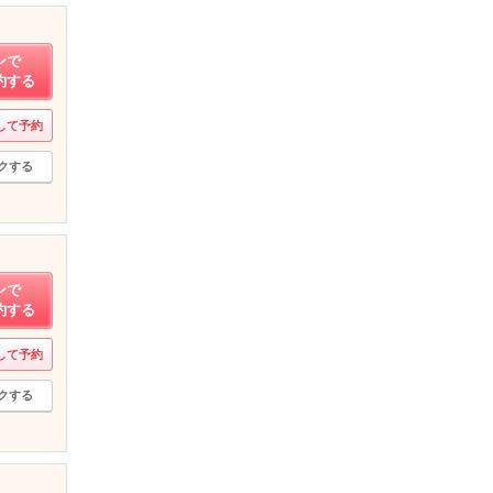
ンで
約する
して予約
クする
ンで
約する
して予約
クする