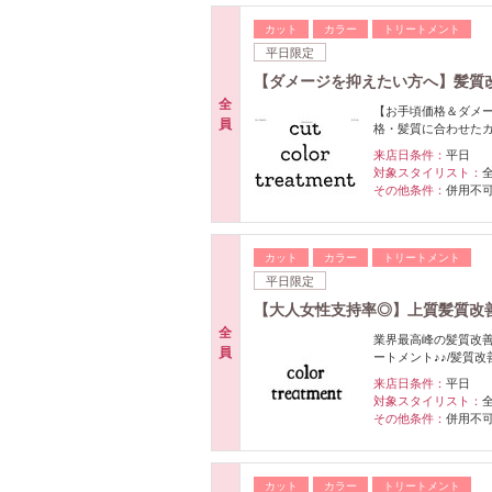
カット
カラー
トリートメント
平日限定
【ダメージを抑えたい方へ】髪質
全
【お手頃価格＆ダメー
員
格・髪質に合わせた
来店日条件：
平日
対象スタイリスト：
その他条件：
併用不
カット
カラー
トリートメント
平日限定
【大人女性支持率◎】上質髪質改
全
業界最高峰の髪質改善
員
ートメント♪♪/髪質
来店日条件：
平日
対象スタイリスト：
その他条件：
併用不
カット
カラー
トリートメント