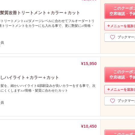
このクーポ
上髪質改善トリートメント＋カラー＋カット
空席確認・予
トリートメント♪♪/ダメージレベルに合わせてフルオーダートリ
改善トリートメントをカラーにも入れる事で、更に艶髪に♪/骨格・
メニューを追加
ト
ブックマー
全員
可
¥15,950
このクーポ
かしハイライト＋カラー＋カット
空席確認・予
白髪を、細かいハイライト&肌馴染みが良いカラーをする事で、次
メニューを追加
にくくします♪♪/骨格・髪質に合わせたカット
ブックマー
全員
¥10,450
このクーポ