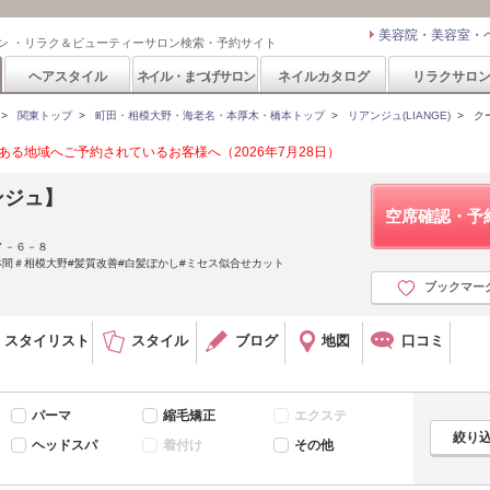
美容院・美容室・
ン ・リラク＆ビューティーサロン検索・予約サイト
ヘアスタイル
ネイル・まつげサロン
ネイルカタログ
リラクサロ
>
関東トップ
>
町田・相模大野・海老名・本厚木・橋本トップ
>
リアンジュ(LIANGE)
>
ク
る地域へご予約されているお客様へ（2026年7月28日）
ンジュ】
空席確認・予
７－６－８
林間＃相模大野#髪質改善#白髪ぼかし#ミセス似合せカット
ブックマー
スタイリスト
スタイル
ブログ
地図
口コミ
パーマ
縮毛矯正
エクステ
ヘッドスパ
着付け
その他