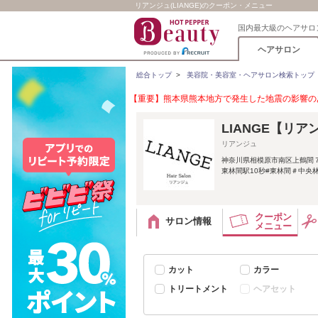
リアンジュ(LIANGE)のクーポン・メニュー
国内最大級のヘアサロ
ヘアサロン
総合トップ
>
美容院・美容室・ヘアサロン検索トップ
【重要】熊本県熊本地方で発生した地震の影響のあ
LIANGE【リア
リアンジュ
神奈川県相模原市南区上鶴間
東林間駅10秒#東林間＃中央
クーポン
サロン情報
メニュー
カット
カラー
トリートメント
ヘアセット