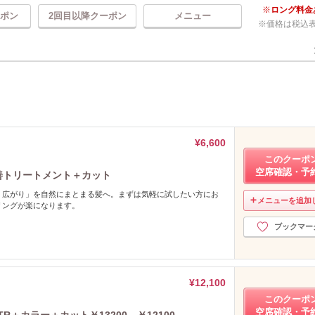
ロング料金
ポン
2回目以降クーポン
メニュー
価格は税込
¥6,600
このクーポ
空席確認・予
改善トリートメント＋カット
・広がり」を自然にまとまる髪へ。まずは気軽に試したい方にお
メニューを追加
リングが楽になります。
ブックマー
¥12,100
このクーポ
空席確認・予
R＋カラー＋カット￥13200→￥12100