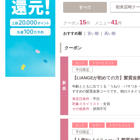
初来店時クー
すべて
15
41
クーポン
件
メニュー
件
おすすめ順
｜
安い順
｜
高い順
クーポン
カット
トリートメント
平日限定
【LIANGEが初めての方】髪質
新
年齢とともに出てくる「うねり・パサつき
規
すすめの髪質改善コースです。朝のスタイ
来店日条件：
平日
対象スタイリスト：
全員
その他条件：
併用不可
カット
カラー
トリートメント
平日限定
【人気No,1メニュー♪♪】髪質改善T