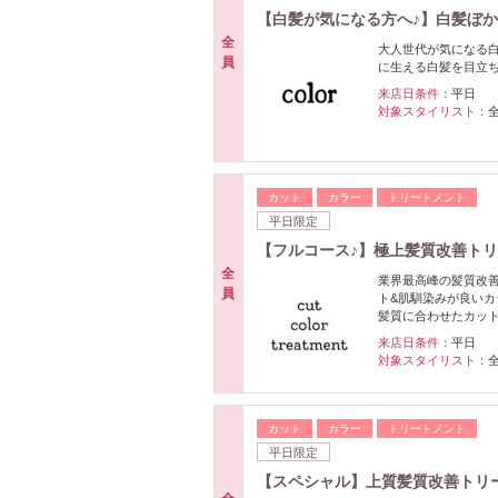
【白髪が気になる方へ♪】白髪ぼかし
全
大人世代が気になる
員
に生える白髪を目立ち
来店日条件：
平日
対象スタイリスト：
カット
カラー
トリートメント
平日限定
【フルコース♪】極上髪質改善ト
全
業界最高峰の髪質改善
員
ト&肌馴染みが良いカ
髪質に合わせたカッ
来店日条件：
平日
対象スタイリスト：
カット
カラー
トリートメント
平日限定
【スペシャル】上質髪質改善トリ