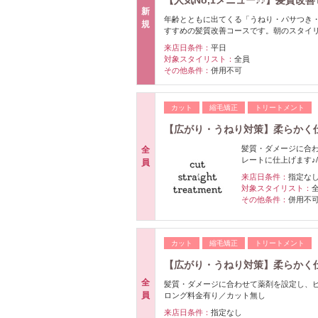
新
年齢とともに出てくる「うねり・パサつき
規
すすめの髪質改善コースです。朝のスタイ
来店日条件：
平日
対象スタイリスト：
全員
その他条件：
併用不可
カット
縮毛矯正
トリートメント
【広がり・うねり対策】柔らかく
髪質・ダメージに合
全
レートに仕上げます♪
員
来店日条件：
指定な
対象スタイリスト：
その他条件：
併用不
カット
縮毛矯正
トリートメント
【広がり・うねり対策】柔らかく
全
髪質・ダメージに合わせて薬剤を設定し、ピ
員
ロング料金有り／カット無し
来店日条件：
指定なし