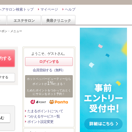
ヘアサロン検索トップ
マイページ
ヘルプ
ン
エステサロン
美容クリニック
ーポン・メニュー
ようこそ、ゲストさん。
約する
ログインする
会員登録する（無料）
クする
ホットペッパービューティーなら
1%
ポイントが
たまる！
ためたポイントをつかっておとく
にサロンをネット予約！
たまるポイントについて
つかえるサービス一覧
ポイント設定変更