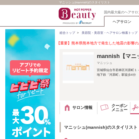
マニッシュ(mannish)のスタイリスト
国内最大級のヘアサロ
ヘアサロン
総合トップ
>
美容院・美容室・ヘアサロン検索トップ
【重要】熊本県熊本地方で発生した地震の影響のあ
mannish【マ
マニッシュ
宮城県仙台市若林区河原町１－
地下鉄「河原町」駅徒歩4分
クーポン
サロン情報
メニュー
マニッシュ(mannish)のスタイリスト