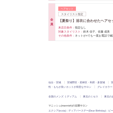
ヘアセット
スタイリスト指定
全
【夏祭り】浴衣に合わせたヘアセッ
員
来店日条件：
指定なし
対象スタイリスト：
鈴木 信子、佐藤 成美
その他条件：
ネットが×でも一度お電話で確
仙台・宮城
宮城野区・若林区・利府・多賀城
性・もちが良いカットが得意なサロン
グレイカラー
全国のメンズ ミディアム
東北のミセス
東北の
マニッシュ(mannish)の近隣サロン
エクシア(ecxia)
|
ディアバースデー(Dear Birthday)
|
ピープ