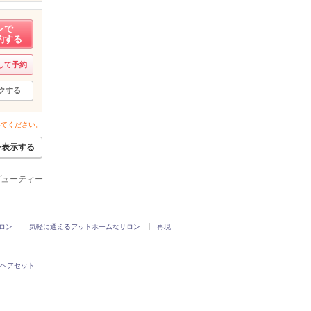
ンで
約する
して予約
クする
いてください。
を表示する
ビューティー
ロン
気軽に通えるアットホームなサロン
再現
ヘアセット