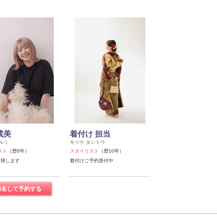
成美
着付け 担当
ルミ
キツケ タントウ
スト
（歴6年）
スタイリスト
（歴10年）
復帰します
着付けご予約受付中
指名して予約する