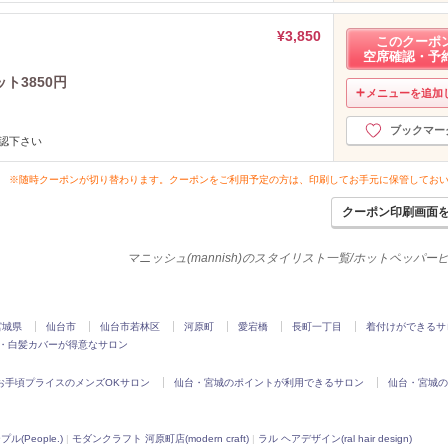
¥3,850
このクーポ
空席確認・予
ト3850円
メニューを追加
ブックマー
認下さい
※随時クーポンが切り替わります。クーポンをご利用予定の方は、印刷してお手元に保管してお
クーポン印刷画面
マニッシュ(mannish)のスタイリスト一覧/ホットペッパー
宮城県
仙台市
仙台市若林区
河原町
愛宕橋
長町一丁目
着付けができるサ
・白髪カバーが得意なサロン
お手頃プライスのメンズOKサロン
仙台・宮城のポイントが利用できるサロン
仙台・宮城の
ル(People.)
|
モダンクラフト 河原町店(modern craft)
|
ラル ヘアデザイン(ral hair design)