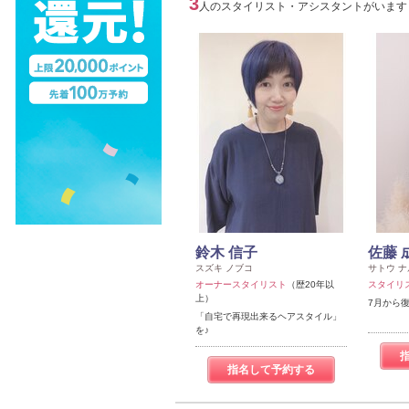
3
人のスタイリスト・アシスタントがいます
鈴木 信子
佐藤 
スズキ ノブコ
サトウ ナ
オーナースタイリスト
（歴20年以
スタイリ
上）
7月から
「自宅で再現出来るヘアスタイル」
を♪
指名して予約する