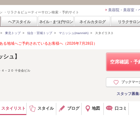
美容院・美容室・
ン ・リラク＆ビューティーサロン検索・予約サイト
ヘアスタイル
ネイル・まつげサロン
ネイルカタログ
リラクサロ
>
東北トップ
>
仙台・宮城トップ
>
マニッシュ(mannish)
>
スタイリスト
る地域へご予約されているお客様へ（2026年7月28日）
ニッシュ】
空席確認・予
４－２０ 十全会ビル
ブックマー
スタッフ募集
スタイリスト
スタイル
ブログ
地図
口コミ