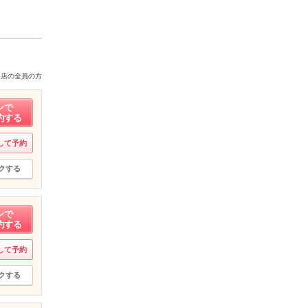
来店の全員の方
ンで
約する
して予約
クする
ンで
約する
して予約
クする