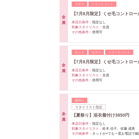
カラー
トリートメント
【7月8月限定】くせ毛コントロール
全
来店日条件：
指定なし
員
対象スタイリスト：
全員
その他条件：
併用可
カット
カラー
トリートメント
【7月8月限定】くせ毛コントロールT
全
来店日条件：
指定なし
員
対象スタイリスト：
全員
その他条件：
併用可
着付け
スタイリスト指定
全
【夏祭り】浴衣着付け3850円
員
来店日条件：
指定なし
対象スタイリスト：
鈴木 信子、佐藤 成美
その他条件：
ネットが×でも一度お電話で確