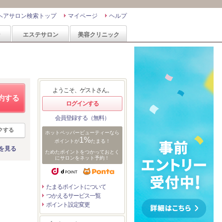
ヘアサロン検索トップ
マイページ
ヘルプ
ン
エステサロン
美容クリニック
ようこそ、ゲストさん。
約する
ログインする
会員登録する（無料）
クする
ホットペッパービューティーなら
1%
ポイントが
たまる！
を見る
ためたポイントをつかっておとく
にサロンをネット予約！
たまるポイントについて
つかえるサービス一覧
ポイント設定変更