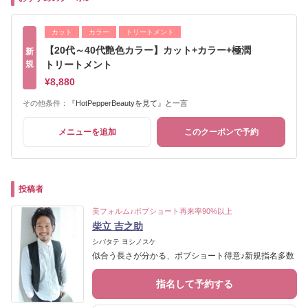
カット
カラー
トリートメント
【20代～40代艶色カラー】カット+カラー+極潤
新
規
トリートメント
¥8,880
その他条件：
『HotPepperBeautyを見て』と一言
メニューを追加
このクーポンで予約
投稿者
美フォルム♪ボブショート再来率90%以上
柴立 吉之助
シバタテ ヨシノスケ
似合う長さが分かる、ボブショート得意♪新規指名多数
指名して予約する