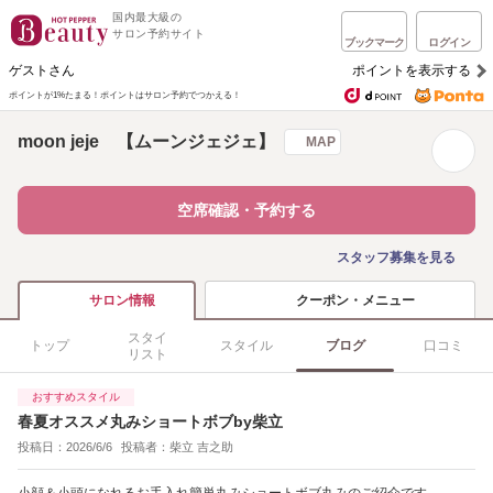
国内最大級の
サロン予約サイト
ブックマーク
ログイン
ゲストさん
ポイントを表示する
ポイントが1%たまる！
ポイントはサロン予約でつかえる！
moon jeje 【ムーンジェジェ】
MAP
空席確認・予約する
スタッフ募集を見る
クーポン・メニュー
サロン情報
スタイ
トップ
スタイル
ブログ
口コミ
リスト
おすすめスタイル
春夏オススメ丸みショートボブby柴立
投稿日：2026/6/6
投稿者：柴立 吉之助