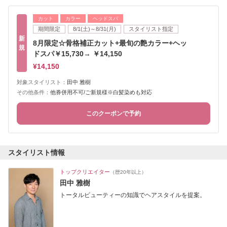
カット
カラー
ヘッドスパ
期間限定
8/1(土)～8/31(月)
スタイリスト指定
新
8月限定☆骨格補正カット+最旬の艶カラー+ヘッ
規
ドスパ￥15,730→ ￥14,150
¥14,150
対象スタイリスト：
田中 雅樹
その他条件：
他券併用不可/ご新規様※白髪染めも対応
このクーポンで予約
スタイリスト情報
トップクリエイター
（歴20年以上）
田中 雅樹
トータルビューティーの知識でヘアスタイルを提案。