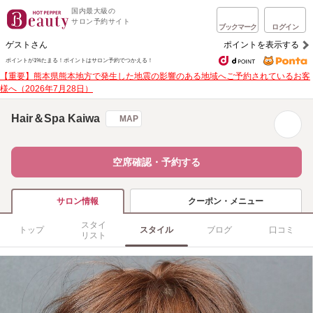
国内最大級の
サロン予約サイト
ブックマーク
ログイン
ゲストさん
ポイントを表示する
ポイントが1%たまる！
ポイントはサロン予約でつかえる！
【重要】熊本県熊本地方で発生した地震の影響のある地域へご予約されているお客
様へ（2026年7月28日）
Hair＆Spa Kaiwa
MAP
空席確認・予約する
クーポン・メニュー
サロン情報
スタイ
トップ
スタイル
ブログ
口コミ
リスト