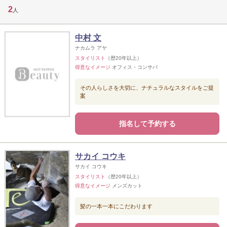
2
人
中村 文
ナカムラ アヤ
スタイリスト
（歴20年以上）
得意なイメージ
オフィス・コンサバ
その人らしさを大切に、ナチュラルなスタイルをご提
案
指名して予約する
サカイ コウキ
サカイ コウキ
スタイリスト
（歴20年以上）
得意なイメージ
メンズカット
髪の一本一本にこだわります