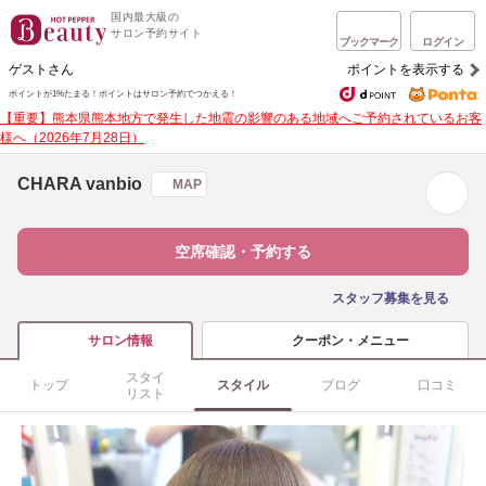
国内最大級の
サロン予約サイト
ブックマーク
ログイン
ゲストさん
ポイントを表示する
ポイントが1%たまる！
ポイントはサロン予約でつかえる！
【重要】熊本県熊本地方で発生した地震の影響のある地域へご予約されているお客
様へ（2026年7月28日）
CHARA vanbio
MAP
空席確認・予約する
スタッフ募集を見る
クーポン・メニュー
サロン情報
スタイ
トップ
スタイル
ブログ
口コミ
リスト