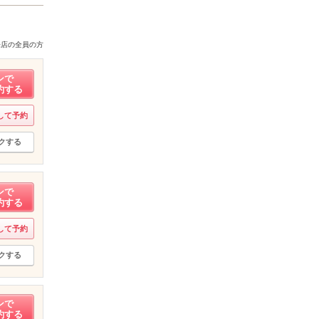
来店の全員の方
ンで
約する
して予約
クする
ンで
約する
して予約
クする
ンで
約する