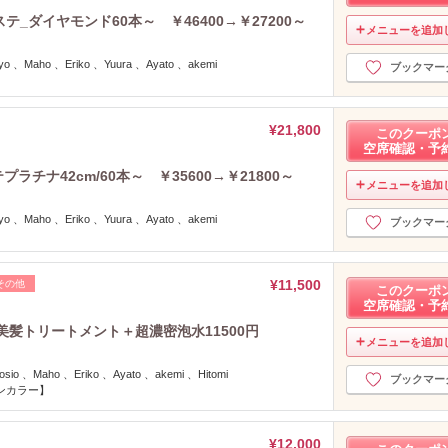
2022年5月分
（51）
テ_ダイヤモンド60本～ ￥46400→￥27200～
2022年4月分
（54）
メニューを追加
2022年3月分
（78）
 、Maho 、Eriko 、Yuura 、Ayato 、akemi
ブックマー
2022年2月分
（58）
2022年1月分
（61）
2021年12月分
（52）
¥21,800
このクーポ
2021年11月分
（38）
空席確認・予
2021年10月分
（52）
ラチナ42cm/60本～ ￥35600→￥21800～
メニューを追加
2021年9月分
（35）
2021年8月分
（41）
 、Maho 、Eriko 、Yuura 、Ayato 、akemi
ブックマー
2021年7月分
（44）
2021年6月分
（33）
2021年5月分
（1）
¥11,500
その他
このクーポ
2021年4月分
（2）
空席確認・予
2021年3月分
（3）
美髪トリートメント＋超濃密泡水11500円
メニューを追加
2021年2月分
（3）
2021年1月分
（8）
o 、Maho 、Eriko 、Ayato 、akemi 、Hitomi
ブックマー
ンカラー】
2020年12月分
（6）
2020年11月分
（7）
2020年10月分
（6）
¥12,000