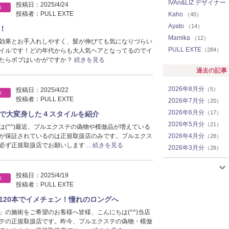
IVAn&LIZ デザイナー
投稿日：
2025/4/24
S
投稿者：
PULL EXTE
Kaho
（40）
Ayato
（14）
！
Mamika
（12）
効果とお手入れしやすく、髪が伸びても気になりづらい
PULL EXTE
（284）
イルです！どの年代からも大人気ヘアとなってるのでイ
たらボブはいかがですか？
続きを見る
過去の記事
2026年8月分
（5）
投稿日：
2025/4/22
S
投稿者：
PULL EXTE
2026年7月分
（20）
2026年6月分
（17）
で大変身した４スタイルを紹介
2026年5月分
（21）
は(^^)最近、プルエクステの偽物や模倣品が増えている
が保証されているのは正規取扱店のみです。プルエクス
2026年4月分
（28）
必ず正規取扱店でお願いします…
続きを見る
2026年3月分
（28）
2026年2月分
（26）
2026年1月分
（22）
投稿日：
2025/4/19
S
2025年12月分
（23）
投稿者：
PULL EXTE
2025年11月分
（24）
120本でイメチェン！憧れのロングへ
2025年10月分
（18）
」の施術をご希望のお客様へ皆様、こんにちは(^^)当店
2025年9月分
（17）
テの正規取扱店です。昨今、プルエクステの偽物・模倣