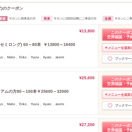
2023年12月分
（10）
IZ)のクーポン
2023年11月分
（15）
2023年10月分
（20）
新規
サロンに初来店の方
再来
サロンに2回目以降にご来店の方
全員
サロンにご
2023年9月分
（25）
¥13,800
2023年8月分
（26）
このクーポ
空席確認・予
2023年7月分
（24）
ロング) 60～80本 ￥13800～18400
2023年6月分
（18）
メニューを追加
2023年5月分
（15）
 、Maho 、Eriko 、Yuura 、Ayato 、akemi
2023年4月分
（4）
ブックマー
2023年3月分
（6）
2023年2月分
（9）
¥25,600
2023年1月分
（6）
このクーポ
空席確認・予
2022年12月分
（15）
の方80～100本￥25600～32000
2022年11月分
（21）
メニューを追加
2022年10月分
（33）
 、Maho 、Eriko 、Yuura 、Ayato 、akemi
2022年9月分
ブックマー
（52）
2022年8月分
（38）
2022年7月分
（57）
¥27,200
このクーポ
2022年6月分
（72）
空席確認・予