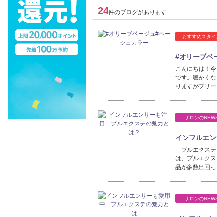
24
件のブログがあります
おすすめスタイ
#オリーブベ
こんにちは！今
です。暖かくな
りますがブリー
サロンのNEW
インフルエン
「プルエクステ
は、プルエクス
品が多数出回っ
サロンのNEW