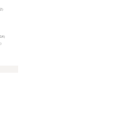
）
32）
14）
1）