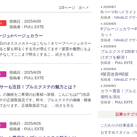
●
2026/8/7
1/3ページ
次へ
#パーマ#ハイライト
投稿者：
IVAn&LIZ デ
投稿日：
2025/4/30
ル
●
2026/8/5
投稿者：
PULL EXTE
#ブルージュカラー
カット
ージュ#ベージュカラー
投稿者：
IVAn&LIZ デ
日のオススメカラーはこちら！オリーブベージュカラー
●
2026/8/4
ると髪も明るくする方が増えてます！髪質や履歴にもよ
プルエクステ100本
チなしでここまで明るくするこ…
続きを見る
けボブを解消！
投稿者：
PULL EXTE
●
2026/8/4
投稿日：
2025/4/29
#髪質改善#暗髪
S
投稿者：
PULL EXTE
投稿者：
IVAn&LIZ デ
●
2026/8/1
サーも注目！プルエクステの魅力とは？
カラー豊富！プルエ
」の施術をご希望のお客様へ皆様、こんにちは(^^)当店
個性を演出
テの正規取扱店です。昨今、プルエクステの偽物・模倣
投稿者：
PULL EXTE
ております。正規取扱店では、…
続きを見る
記事カテゴ
投稿日：
2025/4/26
こだわりの仕事道具
S
（
投稿者：
PULL EXTE
おすすめスタイル
（7