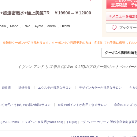
このクーポ
2020年9月分
空席確認・予
（5）
2020年8月分
（2）
濃密泡水+極上美髪TR ￥19900→￥12000
メニューを追加
2020年7月分
（5）
2020年6月分
（4）
o 、Maho 、Eriko 、Ayato 、akemi 、Hitomi
ブックマー
2020年5月分
（1）
2020年3月分
（6）
※随時クーポンが切り替わります。クーポンをご利用予定の方は、印刷してお手元に保管してお
2020年2月分
（4）
クーポン印刷画面
2020年1月分
（7）
2019年12月分
（5）
イヴァン アンド リズ 奈良店(IVAn ＆ LIZ)のブログ一覧/ホットペッパ
2019年11月分
（6）
2019年10月分
（4）
2019年9月分
（5）
奈良市
近鉄奈良
エクステが得意なサロン
デザインカラーが得意なサロン
うる
2019年8月分
（3）
2019年7月分
（5）
2019年6月分
（5）
のくせ毛・うねりのお悩み解決サロン
奈良のポイントが利用できるサロン
奈良のメンズ そ
2019年5月分
（3）
2019年4月分
（4）
LIE third)
|
モッズヘア 奈良店(mod's hair)
|
イロ(iro)
|
アグ ヘアー カリーノ 近鉄奈良東向き商店街店(Ag
2019年3月分
（6）
2019年2月分
（5）