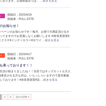
2025年8月分
ております。正規取扱店では、…
続きを見る
（16）
2025年7月分
（24）
2025年6月分
（21）
投稿日：
2025/4/18
S
2025年5月分
（20）
投稿者：
PULL EXTE
2025年4月分
（24）
のお知らせ！
2025年3月分
（15）
ンペーンのお知らせです！毎月、お得で大満足頂けるキ
2025年2月分
（15）
ってますのでお見逃しなくお願いします♪#奈良美容室#
2025年1月分
（8）
エクステ#インナーカラー#ホワイ…
続きを見る
2024年12月分
（9）
2024年11月分
（10）
投稿日：
2025/4/17
2024年10月分
（10）
ー
投稿者：
PULL EXTE
2024年9月分
（9）
も承っております！！
2024年8月分
（13）
生活が始まりましたね！！当店ではキッズカットも大人
2024年7月分
（11）
御来店される方も沢山、いらっしゃいますので是非家族
2024年6月分
（15）
しております！#奈良美容室#近…
続きを見る
2024年5月分
（11）
2024年4月分
（10）
2024年3月分
（11）
2
3
次の10件
2024年2月分
（7）
2024年1月分
（6）