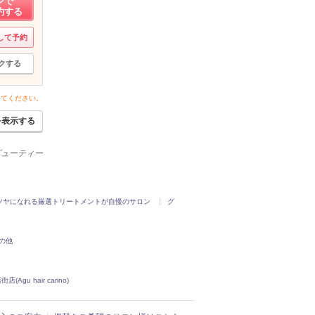
ンで
約する
して予約
クする
いてください。
を表示する
ービューティー
ツヤになれる厳選トリートメントが自慢のサロン
グ
の他
u hair carino)