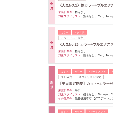
全
《人気NO.1》艶カラー+プルエクス
員
来店日条件：
指定なし
対象スタイリスト：
指名なし 、Mei 、Tomoyo
カラー
エクステ
スタイリスト指定
全
《人気No.2》カラー+プルエクステプ
員
来店日条件：
指定なし
対象スタイリスト：
指名なし 、Mei 、Tomoyo
カット
カラー
トリートメント
平日限定
スタイリスト指定
新
【平日限定艶髪】カット+カラー+
規
来店日条件：
平日
対象スタイリスト：
指名なし 、Tomoyo 、Yosi
その他条件：
他券併用不可 【グラデーショ
カット
カラー
トリートメント