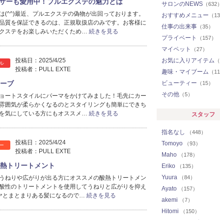
サーも愛用中！プルエクステの魅力とは
サロンのNEWS
（632
は(^^)最近、プルエクステの偽物が出回っております。
おすすめメニュー
（1
品質を保証できるのは、正規取扱店のみです。お客様に
仕事の出来事
（35）
クステをお楽しみいただくため…
続きを見る
プライベート
（157）
マイペット
（27）
投稿日：
2025/4/25
お気に入りアイテム
（
ル
投稿者：
PULL EXTE
趣味・マイブーム
（1
ェーブ
ビューティー
（15）
その他
（5）
ョートスタイルにパーマをかけてみました！毛先にカー
雰囲気が柔らかくなるのとスタイリングも簡単にできち
を気にしている方にもオススメ…
続きを見る
スタッフ
指名なし
（448）
投稿日：
2025/4/24
Tomoyo
（93）
ー
投稿者：
PULL EXTE
Maho
（178）
酸熱トリートメント
Eriko
（135）
Yuura
うねりや広がりが出る方にオススメの酸熱トリートメン
（84）
酸性のトリートメントを使用してうねりと広がりを抑え
Ayato
（157）
ヤとまとまりある髪になるので…
続きを見る
akemi
（7）
Hitomi
（150）