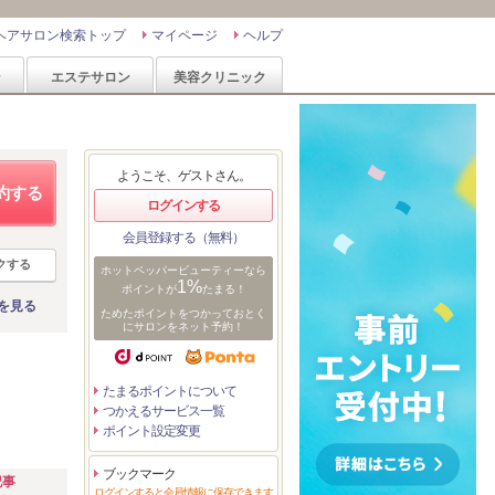
ヘアサロン検索トップ
マイページ
ヘルプ
ン
エステサロン
美容クリニック
ようこそ、ゲストさん。
約する
ログインする
会員登録する（無料）
クする
ホットペッパービューティーなら
1%
ポイントが
たまる！
を見る
ためたポイントをつかっておとく
にサロンをネット予約！
たまるポイントについて
つかえるサービス一覧
ポイント設定変更
ブックマーク
記事
ログインすると会員情報に保存できます