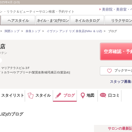
5年4月 (1/3)
美容院・美容室・
ン ・リラク＆ビューティーサロン検索・予約サイト
ヘアスタイル
ネイル・まつげサロン
ネイルカタログ
リラクサロ
>
関西トップ
>
奈良トップ
>
イヴァン アンド リズ 奈良店(IVAn ＆ LIZ)
>
ブログ
良店
空席確認・予
ラテン
 マリアテラスビル３F
ブックマー
トカラー/ケアブリーチ/髪質改善/縮毛矯正/白髪染め]
スタッフ募集
スタイリスト
スタイル
ブログ
地図
口コミ
LIZ)のブログ
サロンの最新