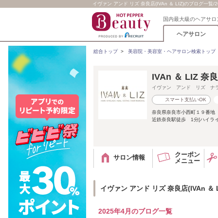
イヴァン アンド リズ 奈良店(IVAn ＆ LIZ)のブログ一覧/202
国内最大級のヘアサロ
ヘアサロン
総合トップ
>
美容院・美容室・ヘアサロン検索トップ
IVAn ＆ LIZ 奈
イヴァン アンド リズ ナ
スマート支払いOK
奈良県奈良市小西町１９番地
近鉄奈良駅徒歩 1分[ハイライ
クーポン
サロン情報
メニュー
イヴァン アンド リズ 奈良店(IVAn ＆ 
2025年4月のブログ一覧