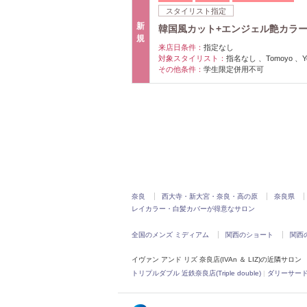
スタイリスト指定
新
韓国風カット+エンジェル艶カラー+超
規
来店日条件：
指定なし
対象スタイリスト：
指名なし 、Tomoyo 、Yosi
その他条件：
学生限定併用不可
奈良
西大寺・新大宮・奈良・高の原
奈良県
レイカラー・白髪カバーが得意なサロン
全国のメンズ ミディアム
関西のショート
関西
イヴァン アンド リズ 奈良店(IVAn ＆ LIZ)の近隣サロン
トリプルダブル 近鉄奈良店(Triple double)
|
ダリーサード(DA