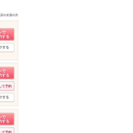
来店の全員の方
ンで
約する
クする
ンで
約する
して予約
クする
ンで
約する
して予約