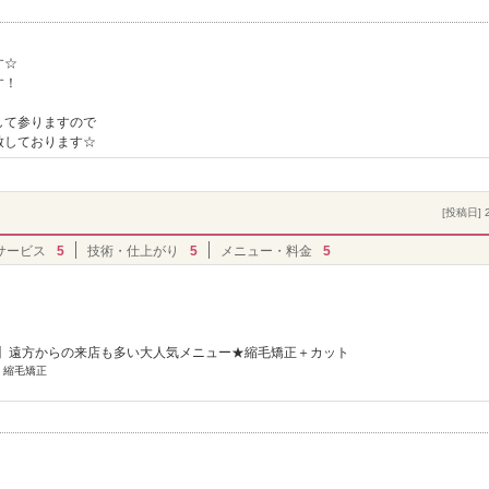
す☆
す！
して参りますので
致しております☆
[投稿日] 2
サービス
5
技術・仕上がり
5
メニュー・料金
5
.3】遠方からの来店も多い大人気メニュー★縮毛矯正＋カット
] 縮毛矯正
。