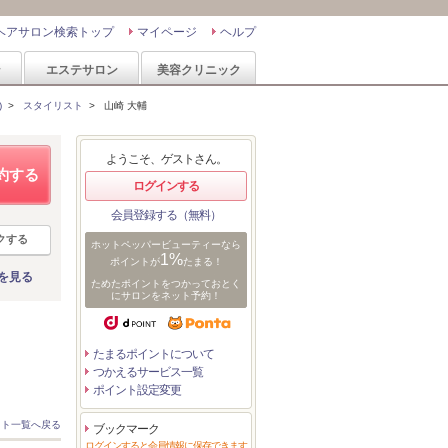
ヘアサロン検索トップ
マイページ
ヘルプ
ン
エステサロン
美容クリニック
)
>
スタイリスト
>
山崎 大輔
ようこそ、ゲストさん。
約する
ログインする
会員登録する（無料）
クする
ホットペッパービューティーなら
1%
ポイントが
たまる！
を見る
ためたポイントをつかっておとく
にサロンをネット予約！
たまるポイントについて
つかえるサービス一覧
ポイント設定変更
スト一覧へ戻る
ブックマーク
ログインすると会員情報に保存できます