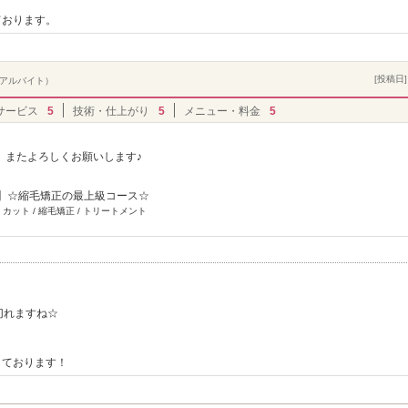
ております。
[投稿日] 
・アルバイト）
サービス
5
技術・仕上がり
5
メニュー・料金
5
。またよろしくお願いします♪
2】☆縮毛矯正の最上級コース☆
 カット / 縮毛矯正 / トリートメント
！
切れますね☆
しております！