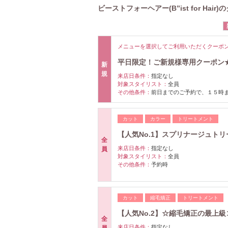
ビーストフォーヘアー(B”ist for Hair
メニューを選択してご利用いただくクーポ
平日限定！ご新規様専用クーポン★
新
規
来店日条件：
指定なし
対象スタイリスト：
全員
その他条件：
前日までのご予約で、１５時
カット
カラー
トリートメント
【人気No.1】スプリナージュト
全
来店日条件：
指定なし
員
対象スタイリスト：
全員
その他条件：
予約時
カット
縮毛矯正
トリートメント
【人気No.2】☆縮毛矯正の最上
全
来店日条件：
指定なし