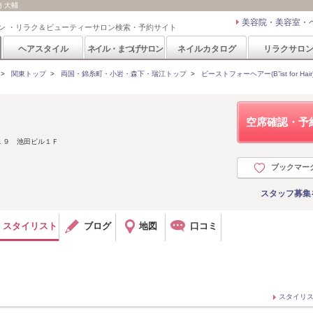
崎 大輔
美容院・美容室・
ン ・リラク＆ビューティーサロン検索・予約サイト
ヘアスタイル
ネイル・まつげサロン
ネイルカタログ
リラクサロ
>
関東トップ
>
両国・錦糸町・小岩・森下・瑞江トップ
>
ビーストフォーヘアー(B”ist for Hair
空席確認・予
１９ 池田ビル１Ｆ
ブックマー
スタッフ募集
スタイリスト
ブログ
地図
口コミ
スタイリ