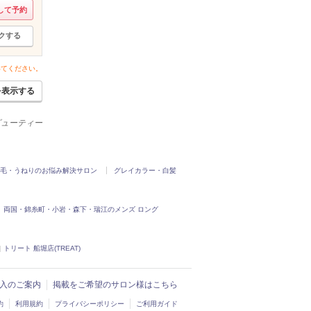
して予約
クする
いてください。
を表示する
ービューティー
毛・うねりのお悩み解決サロン
グレイカラー・白髪
両国・錦糸町・小岩・森下・瑞江のメンズ ロング
|
トリート 船堀店(TREAT)
ド導入のご案内
掲載をご希望のサロン様はこちら
約
利用規約
プライバシーポリシー
ご利用ガイド