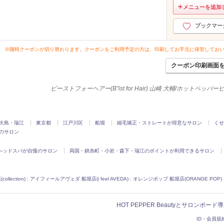
メニューを追加
ブックマー
※随時クーポンが切り替わります。クーポンをご利用予定の方は、印刷してお手元に保管してお
クーポン印刷画面
ビーストフォーヘアー(B”ist for Hair) 山崎 大輔/ホットペッパ
大島・瑞江
東京都
江戸川区
船堀
縮毛矯正・ストレートが得意なサロン
くせ
のサロン
ヘッドスパが自慢のサロン
両国・錦糸町・小岩・森下・瑞江のポイントが利用できるサロン
lection)
|
アイフィールアヴェダ 船堀店(i feel AVEDA)
|
オレンジポップ 船堀店(ORANGE POP)
HOT PEPPER Beautyとサロンボー
ID・会員規