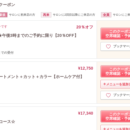
)のクーポン
新規
サロンに初来店の方
再来
サロンに2回目以降にご来店の方
全員
サロンにご
ンです
20％オフ
このクーポ
午後3時までのご予約に限り【20％OFF】
空席確認・予
ブックマー
までの受付
¥12,750
このクーポ
空席確認・予
リートメント＋カット＋カラー【ホームケア付】
メニューを追加
ブックマー
¥17,340
このクーポ
空席確認・予
級コース☆
メニューを追加