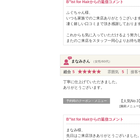
B”ist for Hairからの返信コメント
ふぐちゃん様、
いつも家族でのご来店ありがとうございま
凄く嬉しい口コミまで頂き感謝しておりま
これからも気に入っていただけるよう努力
またのご来店をスタッフ一同心よりお待ち
まなみさん
（女性/60代）
総合
5
雰囲気
5
接客
丁寧に仕上げていただきました。
ありがとうございます。
【人気No
予約時のクーポン・メニュー
[施術メニュー
B”ist for Hairからの返信コメント
まなみ様、
先日はご来店頂きありがとうございました