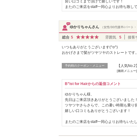
良い口コミまで頂けて嬉しいです！
またのご来店をstaff一同心よりお待ち致し
ゆかりちゃんさん
（女性/30代後半/パート
総合
5
雰囲気
5
接客
いつもありがとうございます(^o^)
おかげさまで髪がツヤツヤのストレートです
【人気No.
予約時のクーポン・メニュー
[施術メニュー]
B”ist for Hairからの返信コメント
ゆかりちゃん様、
先日はご来店頂きありがとうございました
ツヤツヤさらさらで、この暑い時期も乗り
嬉しい口コミもありがとうございます！
またのご来店をstaff一同心よりお待ちいた