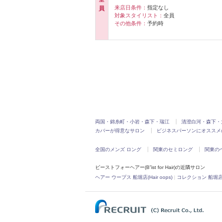
来店日条件：
指定なし
員
対象スタイリスト：
全員
その他条件：
予約時
両国・錦糸町・小岩・森下・瑞江
清澄白河・森下・
カバーが得意なサロン
ビジネスパーソンにオススメ
全国のメンズ ロング
関東のセミロング
関東の
ビーストフォーヘアー(B”ist for Hair)の近隣サロン
ヘアー ウープス 船堀店(Hair oops)
|
コレクション 船堀店(col