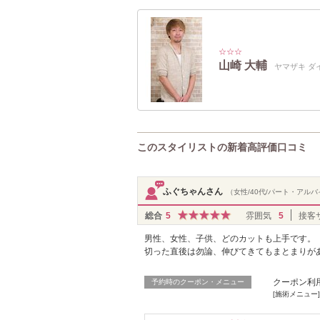
☆☆☆
山崎 大輔
ヤマザキ ダ
このスタイリストの新着高評価口コミ
ふぐちゃんさん
（女性/40代/パート・アル
総合
5
雰囲気
5
接客
男性、女性、子供、どのカットも上手です。
切った直後は勿論、伸びてきてもまとまりが
クーポン利
予約時のクーポン・メニュー
[施術メニュー]