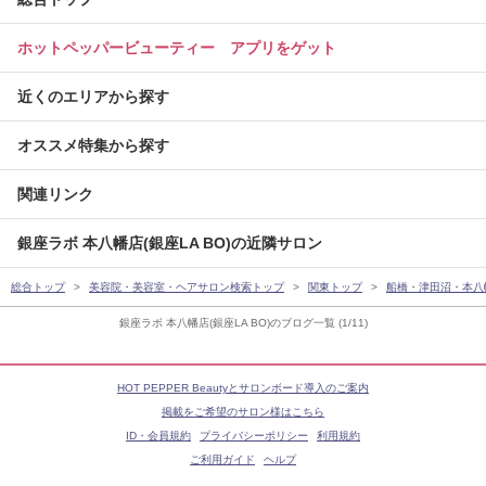
ホットペッパービューティー アプリをゲット
近くのエリアから探す
オススメ特集から探す
関連リンク
銀座ラボ 本八幡店(銀座LA BO)の近隣サロン
総合トップ
美容院・美容室・ヘアサロン検索トップ
関東トップ
船橋・津田沼・本八
銀座ラボ 本八幡店(銀座LA BO)のブログ一覧 (1/11)
HOT PEPPER Beautyとサロンボード導入のご案内
掲載をご希望のサロン様はこちら
ID・会員規約
プライバシーポリシー
利用規約
ご利用ガイド
ヘルプ