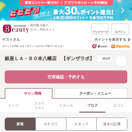
国内最大級の
サロン予約サイト
ブックマーク
ログイン
ゲストさん
ポイントを表示する
ポイントが1%たまる！
ポイントはサロン予約でつかえる！
銀座ＬＡ・ＢＯ本八幡店 【ギンザラボ】
MAP
空席確認・予約する
クーポン・メニュー
サロン情報
スタイ
トップ
スタイル
ブログ
口コミ
リスト
新着
カテゴリ
スタッフ
過去の記事