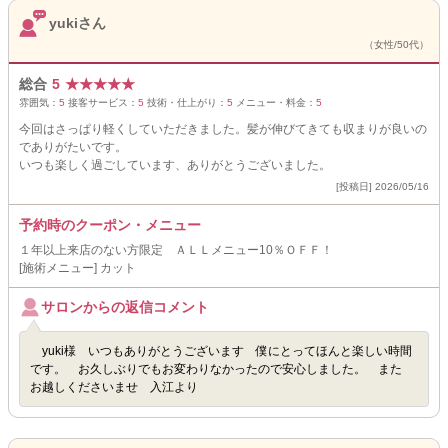
yukiさん
（女性/50代）
総合
5
★
★
★
★
★
雰囲気：
5
接客サービス：
5
技術・仕上がり：
5
メニュー・料金：
5
今回はさっぱり軽くしていただきました。髪が伸びてきても収まりが良いの
でありがたいです。
いつも楽しく過ごしています、ありがとうございました。
[投稿日] 2026/05/16
予約時のクーポン・メニュー
１年以上来店のない方限定 ＡＬＬメニュー10％ＯＦＦ！
[施術メニュー] カット
サロンからの返信コメント
yuki様 いつもありがとうございます 僕にとってほんと楽しい時間
です。 お久しぶりでもお変わりなかったので安心しました。 また
お越しくださいませ 入江より