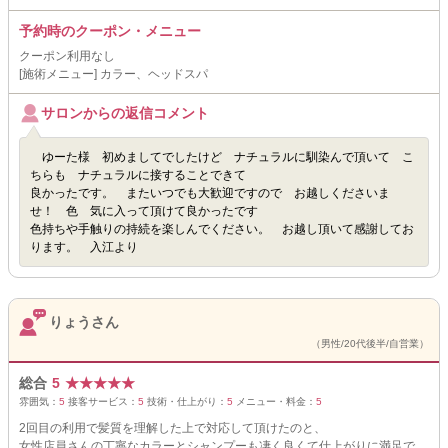
予約時のクーポン・メニュー
クーポン利用なし
[施術メニュー] カラー、ヘッドスパ
サロンからの返信コメント
ゆーた様 初めましてでしたけど ナチュラルに馴染んで頂いて こ
ちらも ナチュラルに接することできて
良かったです。 またいつでも大歓迎ですので お越しくださいま
せ！ 色 気に入って頂けて良かったです
色持ちや手触りの持続を楽しんでください。 お越し頂いて感謝してお
ります。 入江より
りょうさん
（男性/20代後半/自営業）
総合
5
★
★
★
★
★
雰囲気：
5
接客サービス：
5
技術・仕上がり：
5
メニュー・料金：
5
2回目の利用で髪質を理解した上で対応して頂けたのと、
女性店員さんの丁寧なカラーとシャンプーも凄く良くて仕上がりに満足で