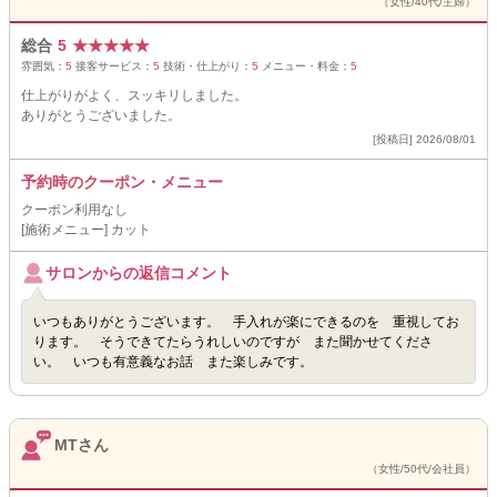
（女性/40代/主婦）
総合
5
★
★
★
★
★
雰囲気：
5
接客サービス：
5
技術・仕上がり：
5
メニュー・料金：
5
仕上がりがよく、スッキリしました。
ありがとうございました。
[投稿日] 2026/08/01
予約時のクーポン・メニュー
クーポン利用なし
[施術メニュー] カット
サロンからの返信コメント
いつもありがとうございます。 手入れが楽にできるのを 重視してお
ります。 そうできてたらうれしいのですが また聞かせてくださ
い。 いつも有意義なお話 また楽しみです。
MTさん
（女性/50代/会社員）