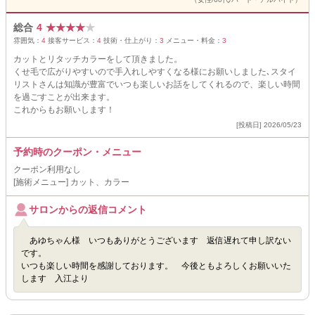
総合
4
★
★
★
★
★
雰囲気：
4
接客サービス：
4
技術・仕上がり：
3
メニュー・料金：
3
カットとリタッチカラーをして頂きました。
くせ毛で広がりやすいので手入れしやすくなる様にお願いしました､スタイ
リストさんは知識が豊富でいつも楽しいお話をしてくれるので、楽しい時間
を過ごすことが出来ます。
これからもお願いします！
[投稿日] 2026/05/23
予約時のクーポン・メニュー
クーポン利用なし
[施術メニュー] カット、カラー
サロンからの返信コメント
あゆちゃん様 いつもありがとうございます 返信遅れて申し訳ない
です。
いつも楽しい時間を感謝しております。 今後ともよろしくお願いいた
します 入江より