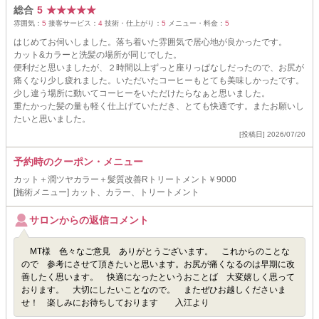
総合
5
★
★
★
★
★
雰囲気：
5
接客サービス：
4
技術・仕上がり：
5
メニュー・料金：
5
はじめてお伺いしました。落ち着いた雰囲気で居心地が良かったです。
カット&カラーと洗髪の場所が同じでした。
便利だと思いましたが、２時間以上ずっと座りっぱなしだったので、お尻が
痛くなり少し疲れました。いただいたコーヒーもとても美味しかったです。
少し違う場所に動いてコーヒーをいただけたらなぁと思いました。
重たかった髪の量も軽く仕上げていただき、とても快適です。またお願いし
たいと思いました。
[投稿日] 2026/07/20
予約時のクーポン・メニュー
カット＋潤ツヤカラー＋髪質改善Rトリートメント￥9000
[施術メニュー] カット、カラー、トリートメント
サロンからの返信コメント
MT様 色々なご意見 ありがとうございます。 これからのことな
ので 参考にさせて頂きたいと思います。お尻が痛くなるのは早期に改
善したく思います。 快適になったというおことば 大変嬉しく思って
おります。 大切にしたいことなので。 またぜひお越しくださいま
せ！ 楽しみにお待ちしております 入江より