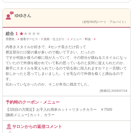
ゆゆさん
（女性/50代/パート・アルバイト）
総合
1
★
★
★
★
★
雰囲気：
4
接客サービス：
3
技術・仕上がり：
1
メニュー・料金：
4
内巻きスタイルが好きで、4センチ長さだけ切って
襟足部分だけ髪の量が多いので梳いて下さい、だったの
ですが何故か後ろの裾に段が入っていて、その部分が跳ねるスタイルになっ
ていたので外側を梳かれていて私の思っているのと反対に捉えられたのか、
勝手にスタイルを変えられているので切る前に段入れますか？と一言聴いて
欲しかったと思ってしまいました。くせ毛なので外側を梳くと跳ねるので
す。
伝わっていなかったのか、そこが本当に残念でした。
[投稿日] 2026/07/19
予約時のクーポン・メニュー
【2回目の方限定】お手入れ簡単カット＋リタッチカラー ￥7500
[施術メニュー] カット、カラー
サロンからの返信コメント