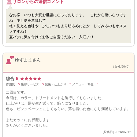
サロンからの返信コメント
なお様 いつも大変お世話になっております。 これから暑いなつです
ね 少し夏を意識して
軽く見える色味や 少しいつもより明るめにとか してみるのもオスス
メですね！
夏バテに気を付けてお体ご自愛ください 入江より
ゆずままさん
（女性/50代）
総合
5
★
★
★
★
★
雰囲気：
5
接客サービス：
5
技術・仕上がり：
5
メニュー・料金：
5
二回目です。
今回は、カラー、トリートメントを施行してもらいました。
仕上がりは、髪が生き返って、艶々になりました。
色も、ピンクベージュにしてもらい、落ち着いた色になり満足しています。
またカットにお邪魔します
ありがとうございました。
[投稿日] 2026/07/12