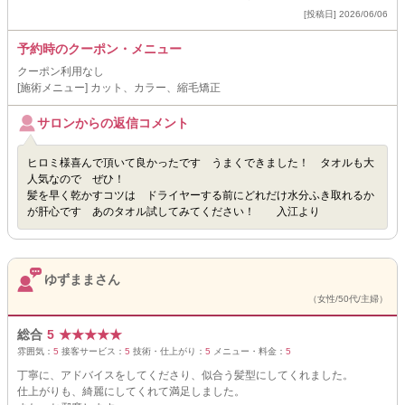
[投稿日] 2026/06/06
予約時のクーポン・メニュー
クーポン利用なし
[施術メニュー] カット、カラー、縮毛矯正
サロンからの返信コメント
ヒロミ様喜んで頂いて良かったです うまくできました！ タオルも大
人気なので ぜひ！
髪を早く乾かすコツは ドライヤーする前にどれだけ水分ふき取れるか
が肝心です あのタオル試してみてください！ 入江より
ゆずままさん
（女性/50代/主婦）
総合
5
★
★
★
★
★
雰囲気：
5
接客サービス：
5
技術・仕上がり：
5
メニュー・料金：
5
丁寧に、アドバイスをしてくださり、似合う髪型にしてくれました。
仕上がりも、綺麗にしてくれて満足しました。