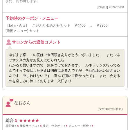
また、お邪魔します。
[投稿日] 2026/05/31
予約時のクーポン・メニュー
【folm・Arts】 こだわり似合わせカット ￥4400 → ￥3300
[施術メニュー] カット
サロンからの返信コメント
ゆずまま様 この度はご来店頂きありがとうございました。 またルネ
ッサンスの方がお見えになられたら
わかると思いますので 気をつけておきます。 ルネッサンス行ってる
んですって会話した覚えは明確にあるんですが それ以上思い出さまい
んです 申しわけないです 喜んで頂いて良かったです また 会える
のを楽しみに待っております 入江より
なおさん
（女性/40代/会社員）
総合
5
★
★
★
★
★
雰囲気：
5
接客サービス：
5
技術・仕上がり：
5
メニュー・料金：
5