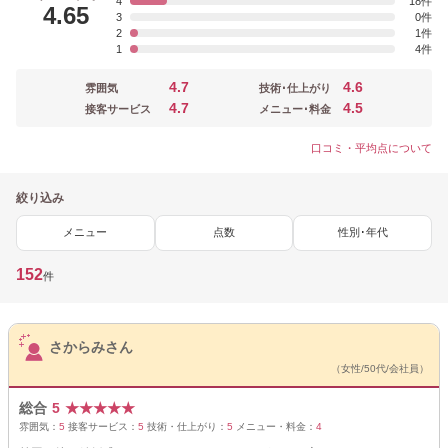
4
18
4.65
3
0
2
1
1
4
4.7
4.6
雰囲気
技術･仕上がり
4.7
4.5
接客サービス
メニュー･料金
口コミ・平均点について
絞り込み
メニュー
点数
性別･年代
152
件
サロンPick Up
さからみさん
（女性/50代/会社員）
総合
5
★
★
★
★
★
雰囲気：
5
接客サービス：
5
技術・仕上がり：
5
メニュー・料金：
4