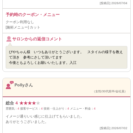
[投稿日] 2026/07/04
予約時のクーポン・メニュー
クーポン利用なし
[施術メニュー] カット
サロンからの返信コメント
ぴやちゃん様 いつもありがとうございます。 スタイルの様子を教え
て頂き 参考にさして頂いてます
今後ともよろしくお願いいたします。入江
Pollyさん
（女性/30代前半/会社員）
総合
4
★
★
★
★
★
雰囲気：
4
接客サービス：
4
技術・仕上がり：
4
メニュー・料金：
4
イメージ通りいい感じに仕上げてもらいました。
ありがとうございました。
[投稿日] 2026/07/02