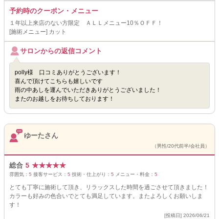
予約時のクーポン・メニュー
１年以上来店のない方限定 ＡＬＬメニュー10％ＯＦＦ！
[施術メニュー] カット
サロンからの返信コメント
polly様 口コミありがとうございます！
喜んで頂けてこちらも嬉しいです
雨の中あしを運んでいただきありがとうございました！
またのお越しをお待ちしております！
ゆーたさん
（男性/20代前半/会社員）
総合
5
★
★
★
★
★
雰囲気：
5
接客サービス：
5
技術・仕上がり：
5
メニュー・料金：
5
とても丁寧に施術して頂き、リラックスした時間を過ごさせて頂きました！
カラーも好みの色合いでとても満足しています。またよろしくお願いしま
す！
[投稿日] 2026/06/21