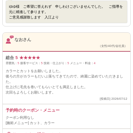
ゆゆ様 ご希望に答えれず 申しわけございませんでした。 ご指導を
元に精進して参ります。
ご意見感謝致します 入江より
なおさん
（女性/40代/会社員）
総合
5
★
★
★
★
★
雰囲気：
5
接客サービス：
5
技術・仕上がり：
5
メニュー・料金：
4
カラーとカットをお願いしました。
後ろの方がカラーもだいぶ落ちてきてたので、綺麗に染めていただきまし
た。
仕上げに毛先を巻いてもらいとても満足しました。
次回もよろしくお願いします。
[投稿日] 2026/07/12
予約時のクーポン・メニュー
クーポン利用なし
[施術メニュー] カット、カラー