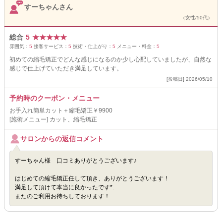
すーちゃんさん
（女性/50代）
総合
5
★
★
★
★
★
雰囲気：
5
接客サービス：
5
技術・仕上がり：
5
メニュー・料金：
5
初めての縮毛矯正でどんな感じになるのか少し心配していましたが、自然な
感じで仕上げていただき満足しています。
[投稿日] 2026/05/10
予約時のクーポン・メニュー
お手入れ簡単カット＋縮毛矯正￥9900
[施術メニュー] カット、縮毛矯正
サロンからの返信コメント
すーちゃん様 口コミありがとうございます♪
はじめての縮毛矯正任して頂き、ありがとうございます！
満足して頂けて本当に良かったです*.
またのご利用お待ちしております！