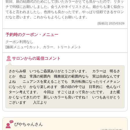
前回、娘の結婚式のためにして頂いたカラーがとても良かったので、リタッ
チで同様にお願いしました。会う人やネイリストさん、娘からも凄く似合っ
てると言われましたし、色持ちも良かったです。やっぱり信頼できるサロン
だなと思います。これからもよろしくお願いします。
[投稿日] 2025/03/29
予約時のクーポン・メニュー
クーポン利用なし
[施術メニュー] カット、カラー、トリートメント
サロンからの返信コメント
さからみ様 いつもご贔屓ありがとうございます。 カラーは 明るさ
とか 色は 常識の範囲内 職務規定の範囲内なら 実は自由なんです
よね ニュアンスを変えることでも 気分転換になったりイメチェン
になったり かなり楽しめます 僕の頭の中では 日常的に 色んなパ
ターン考えてます。 今回は すごくはまって良かったです。 また暖
かくなってきたので 新しいカラーも良いですね！ いつもありがとう
ございます 入江より
ぴやちゃんさん