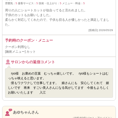
雰囲気：
5
接客サービス：
5
技術・仕上がり：
5
メニュー・料金：
5
周りの人にショートカットが似合ってると言われました。
子供のカットもお願いしました。
柔らかく対応してくれたので、子供も切る人が優しかったと満足してまし
た。
[投稿日] 2026/05/29
予約時のクーポン・メニュー
クーポン利用なし
[施術メニュー] カット
サロンからの返信コメント
ryo様 お褒めの言葉 むっちゃ嬉しいです。 ryo様もショートはむ
っちゃ映えると思います。
僕もワクワクして仕事してます。 娘さんにも 安心してくれて 嬉
しいです 将来 すごい美人さんになる気がしてます 今後もよろしく
お願いいたします 入江
あゆちゃんさん
（女性/60代/パート・アルバイト）