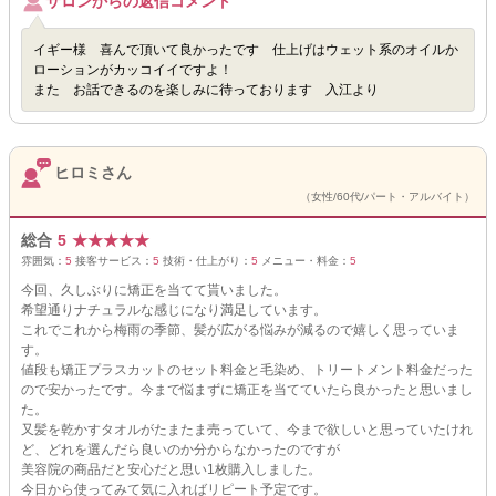
サロンからの返信コメント
イギー様 喜んで頂いて良かったです 仕上げはウェット系のオイルか
ローションがカッコイイですよ！
また お話できるのを楽しみに待っております 入江より
ヒロミさん
（女性/60代/パート・アルバイト）
総合
5
★
★
★
★
★
雰囲気：
5
接客サービス：
5
技術・仕上がり：
5
メニュー・料金：
5
今回、久しぶりに矯正を当てて貰いました。
希望通りナチュラルな感じになり満足しています。
これでこれから梅雨の季節、髪が広がる悩みが減るので嬉しく思っていま
す。
値段も矯正プラスカットのセット料金と毛染め、トリートメント料金だった
ので安かったです。今まで悩まずに矯正を当てていたら良かったと思いまし
た。
又髪を乾かすタオルがたまたま売っていて、今まで欲しいと思っていたけれ
ど、どれを選んだら良いのか分からなかったのですが
美容院の商品だと安心だと思い1枚購入しました。
今日から使ってみて気に入ればリピート予定です。