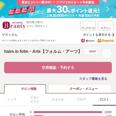
国内最大級の
サロン予約サイト
ブックマーク
ログイン
ゲストさん
ポイントを表示する
ポイントが1%たまる！
ポイントはサロン予約でつかえる！
hairs in folm・Arts【フォルム・アーツ】
MAP
空席確認・予約する
スタッフ募集を見る
クーポン・メニュー
サロン情報
スタイ
トップ
スタイル
ブログ
口コミ
リスト
5
129
サロン平均