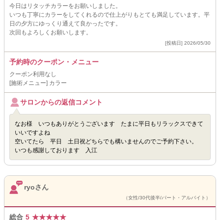
今日はリタッチカラーをお願いしました。
いつも丁寧にカラーをしてくれるので仕上がりもとても満足しています。平
日の夕方にゆっくり通えて良かったです。
次回もよろしくお願いします。
[投稿日] 2026/05/30
予約時のクーポン・メニュー
クーポン利用なし
[施術メニュー] カラー
サロンからの返信コメント
なお様 いつもありがとうございます たまに平日もリラックスできて
いいですよね
空いてたら 平日 土日祝どちらでも構いませんのでご予約下さい。
いつも感謝しております 入江
ryoさん
（女性/30代後半/パート・アルバイト）
総合
5
★
★
★
★
★