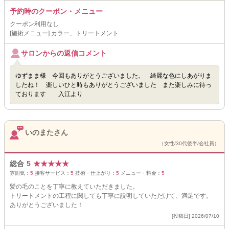
予約時のクーポン・メニュー
クーポン利用なし
[施術メニュー] カラー、トリートメント
サロンからの返信コメント
ゆずまま様 今回もありがとうございました。 綺麗な色にしあがりま
したね！ 楽しいひと時もありがとうございました また楽しみに待っ
ております 入江より
いのまたさん
（女性/30代後半/会社員）
総合
5
★
★
★
★
★
雰囲気：
5
接客サービス：
5
技術・仕上がり：
5
メニュー・料金：
5
髪の毛のことを丁寧に教えていただきました。
トリートメントの工程に関しても丁寧に説明していただけて、満足です。
ありがとうございました！
[投稿日] 2026/07/10