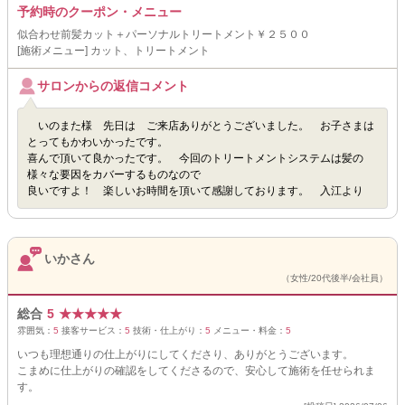
予約時のクーポン・メニュー
似合わせ前髪カット＋パーソナルトリートメント￥２５００
[施術メニュー] カット、トリートメント
サロンからの返信コメント
いのまた様 先日は ご来店ありがとうございました。 お子さまは
とってもかわいかったです。
喜んで頂いて良かったです。 今回のトリートメントシステムは髪の
様々な要因をカバーするものなので
良いですよ！ 楽しいお時間を頂いて感謝しております。 入江より
いかさん
（女性/20代後半/会社員）
総合
5
★
★
★
★
★
雰囲気：
5
接客サービス：
5
技術・仕上がり：
5
メニュー・料金：
5
いつも理想通りの仕上がりにしてくださり、ありがとうございます。
こまめに仕上がりの確認をしてくださるので、安心して施術を任せられま
す。