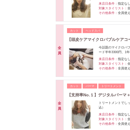
来店日条件：
指定な
対象スタイリスト：
その他条件：
全員使
カット
ヘッドスパ
【頭皮ケアマイクロバブルケアコ
今話題のマイクロバ
全
ード半年3300円、
員
来店日条件：
指定な
対象スタイリスト：
その他条件：
全員使
カット
パーマ
トリートメント
【支持率No.１】デジタルパーマ
トリートメントでし
全
込）
員
来店日条件：
指定な
対象スタイリスト：
その他条件：
全員使