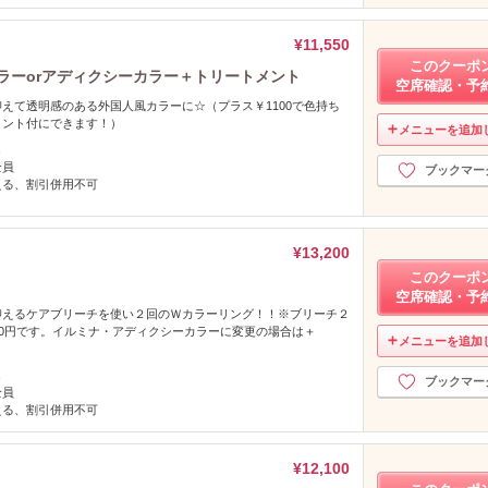
¥11,550
このクーポ
カラーorアディクシーカラー＋トリートメント
空席確認・予
えて透明感のある外国人風カラーに☆（プラス￥1100で色持ち
メント付にできます！）
メニューを追加
し
全員
ブックマー
える、割引併用不可
¥13,200
このクーポ
空席確認・予
抑えるケアブリーチを使い２回のＷカラーリング！！※ブリーチ２
00円です。イルミナ・アディクシーカラーに変更の場合は＋
メニューを追加
し
ブックマー
全員
える、割引併用不可
¥12,100