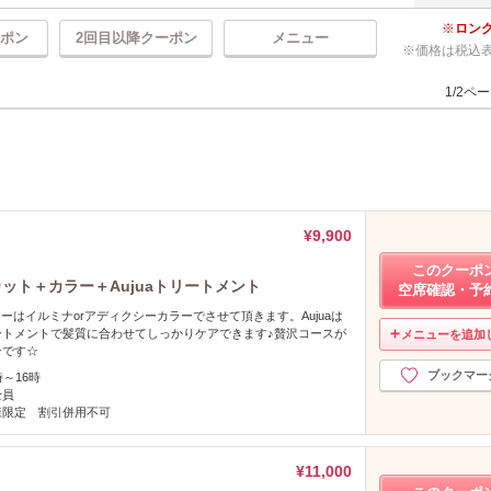
ロン
ポン
2回目以降クーポン
メニュー
価格は税込
1/2ペ
¥9,900
このクーポ
カット＋カラー＋Aujuaトリートメント
空席確認・予
0カラーはイルミナorアディクシーカラーでさせて頂きます。Aujuaは
ートメントで髪質に合わせてしっかりケアできます♪贅沢コースが
メニューを追加
ンです☆
ブックマー
時～16時
全員
様限定 割引併用不可
¥11,000