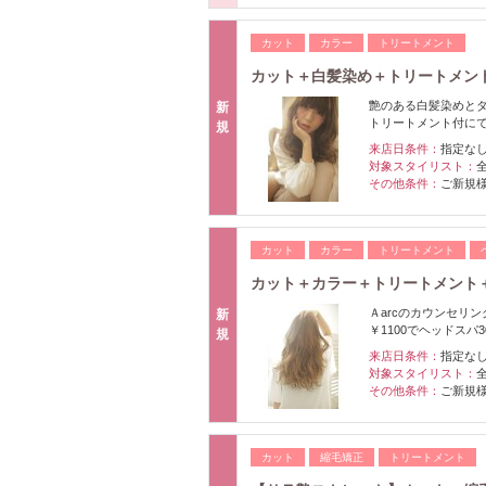
カット
カラー
トリートメント
カット＋白髪染め＋トリートメン
艶のある白髪染めとダ
新
トリートメント付に
規
来店日条件：
指定な
対象スタイリスト：
その他条件：
ご新規
カット
カラー
トリートメント
カット＋カラー＋トリートメント＋
Ａarcのカウンセリ
新
￥1100でヘッドスパ
規
来店日条件：
指定な
対象スタイリスト：
その他条件：
ご新規
カット
縮毛矯正
トリートメント