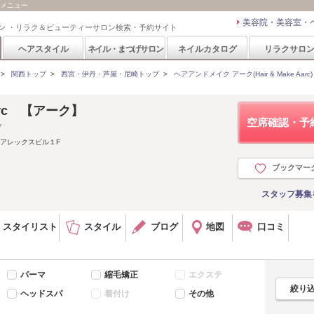
ン・メニュー
美容院・美容室・
ン ・リラク＆ビューティーサロン検索・予約サイト
ヘアスタイル
ネイル・まつげサロン
ネイルカタログ
リラクサロ
>
関西トップ
>
西宮・伊丹・芦屋・尼崎トップ
>
ヘアアンドメイク アーク(Hair & Make Aarc)
 Aarc 【アーク】
空席確認・予
ク
 アレックスビル１F
ブックマー
スタッフ募集
スタイリスト
スタイル
ブログ
地図
口コミ
パーマ
縮毛矯正
エクステ
ヘッドスパ
着付け
その他