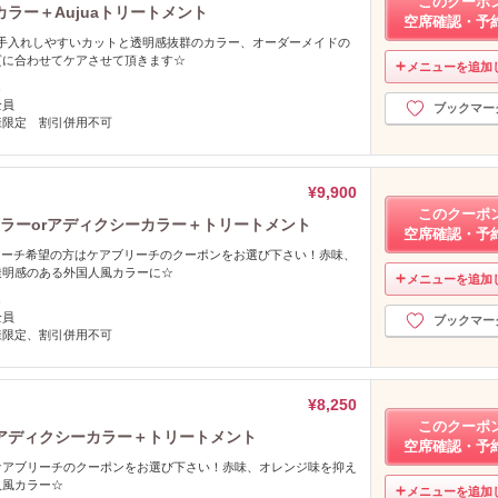
このクーポ
ラー＋Aujuaトリートメント
空席確認・予
000お手入れしやすいカットと透明感抜群のカラー、オーダーメイドの
質に合わせてケアさせて頂きます☆
メニューを追加
し
全員
ブックマー
様限定 割引併用不可
¥9,900
このクーポ
カラーorアディクシーカラー＋トリートメント
空席確認・予
00ブリーチ希望の方はケアブリーチのクーポンをお選び下さい！赤味、
透明感のある外国人風カラーに☆
メニューを追加
し
全員
ブックマー
様限定、割引併用不可
¥8,250
このクーポ
rアディクシーカラー＋トリートメント
空席確認・予
ケアブリーチのクーポンをお選び下さい！赤味、オレンジ味を抑え
人風カラー☆
メニューを追加