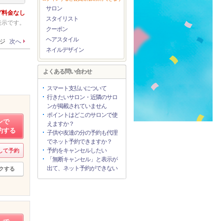
サロン
グ料金なし
スタイリスト
表示です。
クーポン
ヘアスタイル
ージ
次へ
ネイルデザイン
よくある問い合わせ
スマート支払いについて
行きたいサロン・近隣のサロ
ンが掲載されていません
ポイントはどこのサロンで使
ンで
えますか？
約する
子供や友達の分の予約も代理
でネット予約できますか？
予約をキャンセルしたい
して予約
「無断キャンセル」と表示が
出て、ネット予約ができない
クする