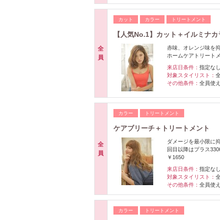
カット
カラー
トリートメント
【人気No.1】カット＋イルミナ
赤味、オレンジ味を抑
全
ホームケアトリート
員
来店日条件：
指定な
対象スタイリスト：
その他条件：
全員使
カラー
トリートメント
ケアブリーチ＋トリートメント
ダメージを最小限に
全
回目以降はプラス33
員
￥1650
来店日条件：
指定な
対象スタイリスト：
その他条件：
全員使
カラー
トリートメント