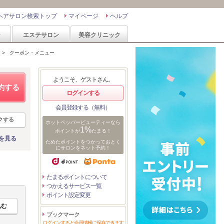
ヘアサロン検索トップ
マイページ
ヘルプ
ン
エステサロン
美容クリニック
>
クーポン・メニュー
ようこそ、ゲストさん。
約する
ログインする
会員登録する（無料）
クする
ホットペッパービューティーなら
1%
ポイントが
たまる！
を見る
ためたポイントをつかっておとく
にサロンをネット予約！
たまるポイントについて
つかえるサービス一覧
ポイント設定変更
ブックマーク
ログインすると会員情報に保存できます