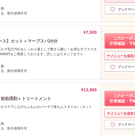
し
全員
ブックマー
える、割引併用不可
¥7,500
このクーポ
ース】カット＋マーブスパ20分
空席確認・予
ブルで毛穴汚れをしっかり落として艶さら髪に！お得なサブスクカ
1年6380円もご用意しております。詳しくはスタッフまで☆
メニューを追加
し
全員
ブックマー
える、割引併用不可
¥13,980
このクーポ
＋前処理剤＋トリートメント
空席確認・予
っかりケアしながらふわふわパーマで楽ちんスタイル♪（カット
メニューを追加
し
全員
ブックマー
える、割引併用不可