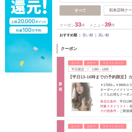
初来店時クー
すべて
33
39
クーポン
件
メニュー
件
おすすめ順
｜
安い順
｜
高い順
クーポン
カット
カラー
トリートメント
平日限定
13時～16時
【平日13-16時までの予約限定】
新
￥17050→￥990
規
オーダーメイドトリ
とてもお得なクーポ
来店日条件：
平日13
対象スタイリスト：
その他条件：
ご新規
カット
カラー
トリートメント