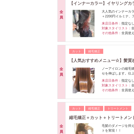
【インナーカラー】イヤリングカ
大人気のインナーカ
全
＋2200円イルミナ、
員
来店日条件：
指定な
対象スタイリスト：
その他条件：
全員使
カット
縮毛矯正
【人気おすすめメニュー☆】髪質
ノーアイロンの縮毛
全
セを伸ばします。仕
員
来店日条件：
指定な
対象スタイリスト：
その他条件：
全員使
カット
縮毛矯正
トリートメント
縮毛矯正＋カット＋トリートメン
毛髪のダメージを抑
全
トを実現！！
員