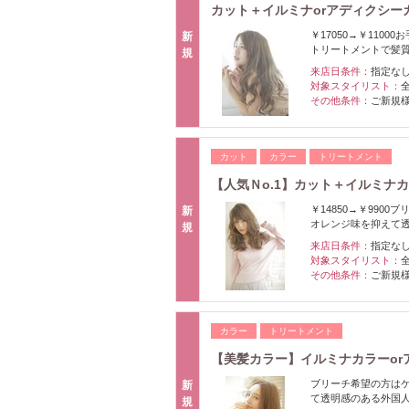
カット＋イルミナorアディクシーカ
￥17050→￥11
新
トリートメントで髪
規
来店日条件：
指定な
対象スタイリスト：
その他条件：
ご新規
カット
カラー
トリートメント
【人気Ｎo.1】カット＋イルミナ
￥14850→￥99
新
オレンジ味を抑えて
規
来店日条件：
指定な
対象スタイリスト：
その他条件：
ご新規
カラー
トリートメント
【美髪カラー】イルミナカラーo
ブリーチ希望の方は
新
て透明感のある外国
規