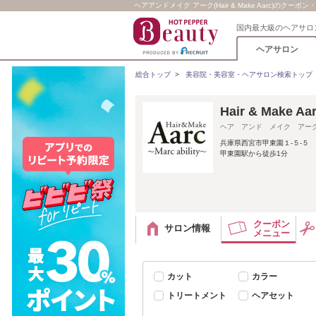
ヘアアンドメイク アーク(Hair & Make Aarc)のクーポ
国内最大級のヘアサロ
ヘアサロン
総合トップ
>
美容院・美容室・ヘアサロン検索トップ
Hair & Make
ヘア アンド メイク アー
兵庫県西宮市甲東園１‐５‐５
甲東園駅から徒歩1分
クーポン
サロン情報
メニュー
カット
カラー
トリートメント
ヘアセット