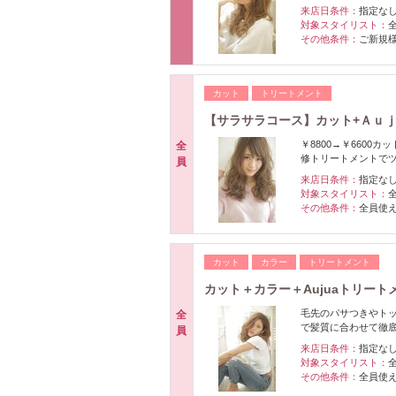
来店日条件：
指定な
対象スタイリスト：
その他条件：
ご新規
カット
トリートメント
【サラサラコース】カット+Ａｕ
￥8800→￥660
全
修トリートメントで
員
来店日条件：
指定な
対象スタイリスト：
その他条件：
全員使
カット
カラー
トリートメント
カット＋カラー＋Aujuaトリート
毛先のパサつきやト
全
で髪質に合わせて徹底
員
来店日条件：
指定な
対象スタイリスト：
その他条件：
全員使