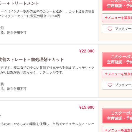
このクーポ
ラー＋トリートメント
空席確認・予
ラー☆（インナー以外の全体のカラーも込み）、カット込みの場合
アディクシーカラーに変更の場合＋1650円
メニューを追加
し
全員
ブックマー
える、割引併用不可
¥22,000
このクーポ
改善ストレート＋前処理剤＋カット
空席確認・予
矯正です。髪に負担の少ない薬剤で根元から毛先までしっかりとク
上がりは艶があり柔らかく、ナチュラルです。
メニューを追加
し
全員
ブックマー
える、割引併用不可
¥15,600
このクーポ
ト
空席確認・予
えるためにやさしめの薬剤を使用し、自然でナチュラルなストレー
メニューを追加