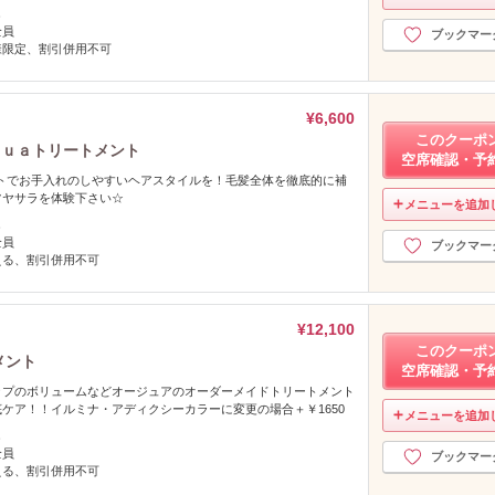
し
全員
ブックマー
様限定、割引併用不可
¥6,600
このクーポ
ｊｕａトリートメント
空席確認・予
0カットでお手入れのしやすいヘアスタイルを！毛髪全体を徹底的に補
ツヤサラを体験下さい☆
メニューを追加
し
全員
ブックマー
える、割引併用不可
¥12,100
このクーポ
メント
空席確認・予
ップのボリュームなどオージュアのオーダーメイドトリートメント
ケア！！イルミナ・アディクシーカラーに変更の場合＋￥1650
メニューを追加
し
全員
ブックマー
える、割引併用不可