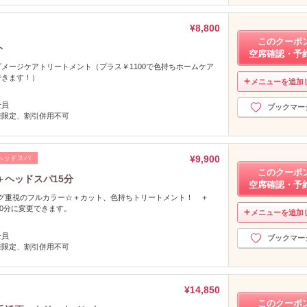
¥8,800
このクーポ
ト
空席確認・予
メージケアトリートメント（プラス￥1100で色持ちホームケア
できます！）
メニューを追加
し
全員
ブックマー
様限定、割引併用不可
¥9,900
ヘッドスパ
このクーポ
ヘッドスパ15分
空席確認・予
ング重視のフルカラー☆＋カット、色持ちトリートメント！ ＋
30分に変更できます。
メニューを追加
し
全員
ブックマー
様限定、割引併用不可
¥14,850
このクーポ