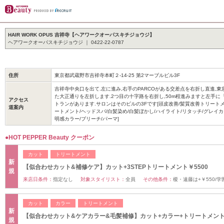
HAIR WORK OPUS 吉祥寺【ヘアワークオーパスキチジョウジ】
ヘアワークオーパスキチジョウジ ｜ 0422-22-0787
住所
東京都武蔵野市吉祥寺本町２-14-25 第2マーブルビル3F
吉祥寺中央口を出て.左に進み,右手のPARCOがある交差点を右折し直進,
た大正通りを左折します.2つ目の十字路を右折し,50m程進みますと左手に
アクセス
トランがあります.サロンはそのビルの3Fです[頭皮改善/髪質改善トリートメ
道案内
ートメント/ヘッドスパ/白髪染め/白髪ぼかし/ハイライト/リタッチ/グレイカ
明感カラー/ブリーチ/パーマ]
●HOT PEPPER Beauty クーポン
カット
トリートメント
新
【似合わせカット&補修ケア】カット+3STEPトリートメント￥5500
規
来店日条件：
指定なし
対象スタイリスト：
全員
その他条件：
榎・遠藤は+￥550/学割
カット
カラー
トリートメント
新
【似合わせカット&ケアカラー&毛髪補修】カット+カラー+トリートメント￥
規