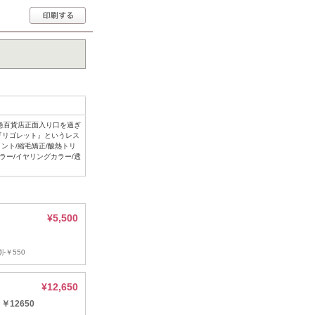
東急百貨店正面入り口を過ぎ
『リゴレット』というレス
ント/縮毛矯正/酸熱トリ
ラー/イヤリングカラー/透
¥5,500
-￥550
¥12,650
12650