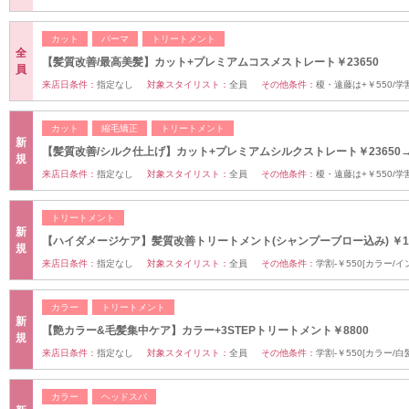
カット
パーマ
トリートメント
全
【髪質改善/最高美髪】カット+プレミアムコスメストレート￥23650
員
来店日条件：
指定なし
対象スタイリスト：
全員
その他条件：
榎・遠藤は+￥550/学割
カット
縮毛矯正
トリートメント
新
【髪質改善/シルク仕上げ】カット+プレミアムシルクストレート￥23650→2
規
来店日条件：
指定なし
対象スタイリスト：
全員
その他条件：
榎・遠藤は+￥550/学割
トリートメント
新
【ハイダメージケア】髪質改善トリートメント(シャンプーブロー込み) ￥10
規
来店日条件：
指定なし
対象スタイリスト：
全員
その他条件：
学割-￥550[カラー/
カラー
トリートメント
新
【艶カラー&毛髪集中ケア】カラー+3STEPトリートメント￥8800
規
来店日条件：
指定なし
対象スタイリスト：
全員
その他条件：
学割-￥550[カラー/
カラー
ヘッドスパ