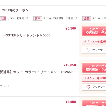
 OPUS)のクーポン
新規
サロンに初来店の方
再来
サロンに2回目以降にご来店の方
全員
サロンにご
¥5,500
このクーポ
空席確認・予
+3STEPトリートメント￥5500
メニューを追加
ブックマー
¥12,650
このクーポ
空席確認・予
髪補修】カット+カラー+トリートメント￥12650
メニューを追加
[カラー]
ブックマー
¥4,950
このクーポ