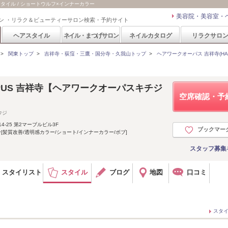
アスタイル / ショートウルフ×インナーカラー
美容院・美容室・
ン ・リラク＆ビューティーサロン検索・予約サイト
ヘアスタイル
ネイル・まつげサロン
ネイルカタログ
リラクサロ
>
関東トップ
>
吉祥寺・荻窪・三鷹・国分寺・久我山トップ
>
ヘアワークオーパス 吉祥寺(HAIR
 OPUS 吉祥寺【ヘアワークオーパスキチジ
空席確認・予
ウジ
-25 第2マーブルビル3F
ブックマー
[髪質改善/透明感カラー/ショート/インナーカラー/ボブ]
スタッフ募集
スタイリスト
スタイル
ブログ
地図
口コミ
スタ