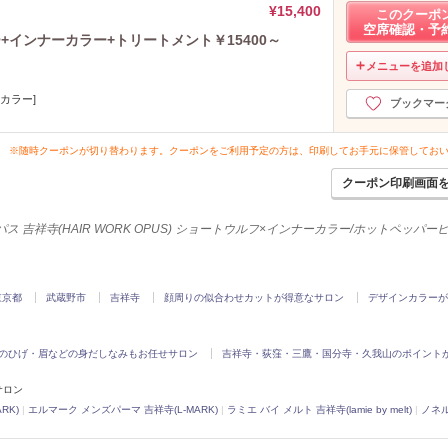
¥15,400
このクーポ
空席確認・予
+インナーカラー+トリートメント￥15400～
メニューを追加
[カラー]
ブックマー
※随時クーポンが切り替わります。クーポンをご利用予定の方は、印刷してお手元に保管してお
クーポン印刷画面
ス 吉祥寺(HAIR WORK OPUS) ショートウルフ×インナーカラー/ホットペッパ
東京都
武蔵野市
吉祥寺
顔周りの似合わせカットが得意なサロン
デザインカラーが
のひげ・眉などの身だしなみもお任せサロン
吉祥寺・荻窪・三鷹・国分寺・久我山のポイント
サロン
RK)
|
エルマーク メンズパーマ 吉祥寺(L-MARK)
|
ラミエ バイ メルト 吉祥寺(lamie by melt)
|
ノネル(