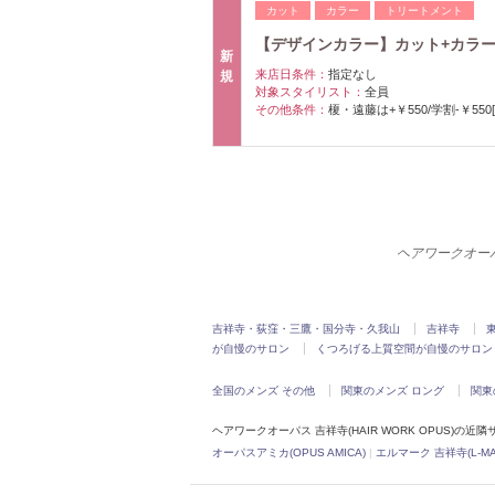
カット
カラー
トリートメント
【デザインカラー】カット+カラー
新
来店日条件：
指定なし
規
対象スタイリスト：
全員
その他条件：
榎・遠藤は+￥550/学割-￥550
ヘアワークオーパ
吉祥寺・荻窪・三鷹・国分寺・久我山
吉祥寺
が自慢のサロン
くつろげる上質空間が自慢のサロン
全国のメンズ その他
関東のメンズ ロング
関東
ヘアワークオーパス 吉祥寺(HAIR WORK OPUS)の近隣
オーパスアミカ(OPUS AMICA)
|
エルマーク 吉祥寺(L-MA