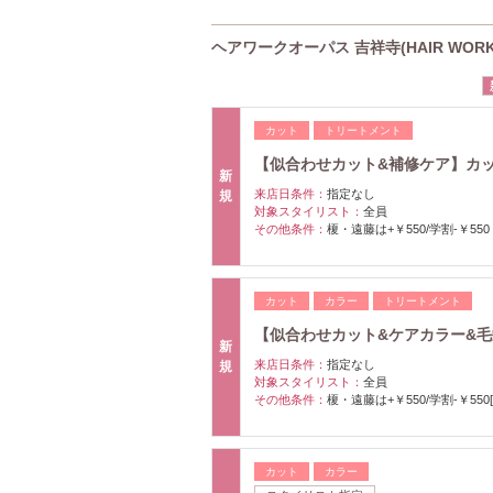
ヘアワークオーパス 吉祥寺(HAIR WORK
カット
トリートメント
【似合わせカット&補修ケア】カット
新
来店日条件：
指定なし
規
対象スタイリスト：
全員
その他条件：
榎・遠藤は+￥550/学割-￥550
カット
カラー
トリートメント
【似合わせカット&ケアカラー&毛
新
来店日条件：
指定なし
規
対象スタイリスト：
全員
その他条件：
榎・遠藤は+￥550/学割-￥550
カット
カラー