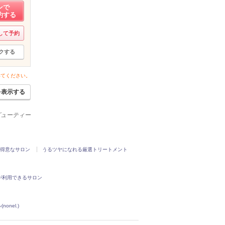
ンで
約する
して予約
クする
いてください。
を表示する
ービューティー
得意なサロン
うるツヤになれる厳選トリートメント
が利用できるサロン
nonel.)