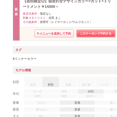
【吉田限定◎】似合わせデザインカラー+カット+トリ
ートメント￥14300～
新
来店日条件：
指定なし
規
対象スタイリスト：
吉田 まこ
その他条件：
併用可〔レイヤーカット/ウルフカット〕
メニューを追加して予約
このクーポンで予約する
タグ
インナーカラー
モデル情報
顔型
丸型
卵型
四角
逆三角
ベース
キッズ
10代
20代
3
年代
40代
50代
60代〜
髪量
少ない
普通
多い
髪質
柔らかい
普通
硬い
太さ
細い
普通
太い