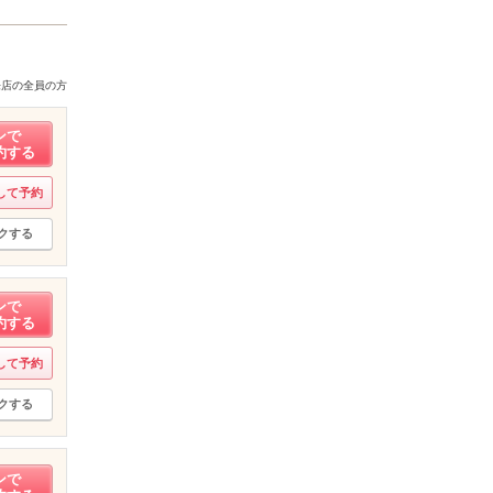
来店の全員の方
ンで
約する
して予約
クする
ンで
約する
して予約
クする
ンで