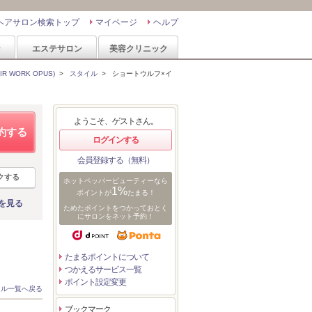
ヘアサロン検索トップ
マイページ
ヘルプ
ン
エステサロン
美容クリニック
 WORK OPUS)
>
スタイル
>
ショートウルフ×イ
ようこそ、ゲストさん。
約する
ログインする
会員登録する（無料）
クする
ホットペッパービューティーなら
1%
ポイントが
たまる！
を見る
ためたポイントをつかっておとく
にサロンをネット予約！
たまるポイントについて
つかえるサービス一覧
ポイント設定変更
イル一覧へ戻る
ブックマーク