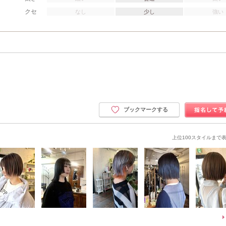
クセ
なし
少し
強い
ブックマークする
上位100スタイルまで