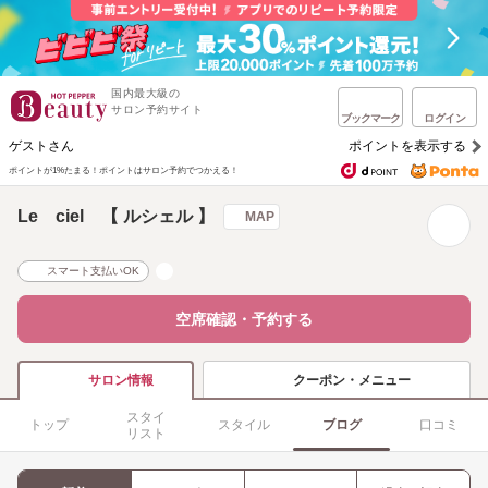
国内最大級の
サロン予約サイト
ブックマーク
ログイン
ゲストさん
ポイントを表示する
ポイントが1%たまる！
ポイントはサロン予約でつかえる！
Le ciel 【 ルシェル 】
MAP
スマート支払いOK
空席確認・予約する
クーポン・メニュー
サロン情報
スタイ
トップ
スタイル
ブログ
口コミ
リスト