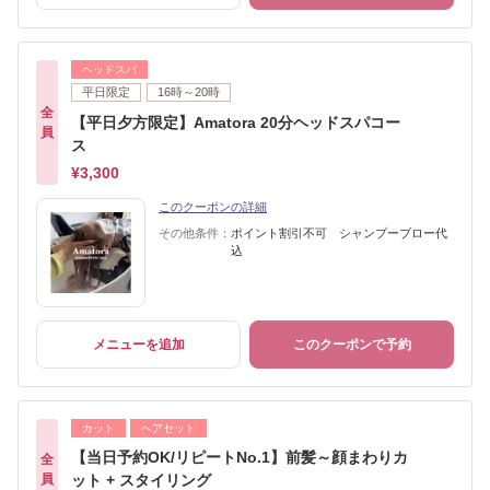
ヘッドスパ
平日限定
16時～20時
全
【平日夕方限定】Amatora 20分ヘッドスパコー
員
ス
¥3,300
このクーポンの詳細
その他条件：
ポイント割引不可 シャンプーブロー代
込
メニューを追加
このクーポンで予約
カット
ヘアセット
【当日予約OK/リピートNo.1】前髪～顔まわりカ
全
員
ット + スタイリング