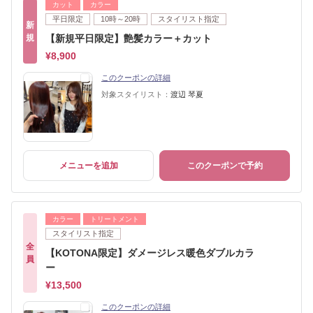
カット
カラー
平日限定
10時～20時
スタイリスト指定
新
規
【新規平日限定】艶髪カラー＋カット
¥8,900
このクーポンの詳細
対象スタイリスト：
渡辺 琴夏
メニューを追加
このクーポンで予約
カラー
トリートメント
スタイリスト指定
全
【KOTONA限定】ダメージレス暖色ダブルカラ
員
ー
¥13,500
このクーポンの詳細