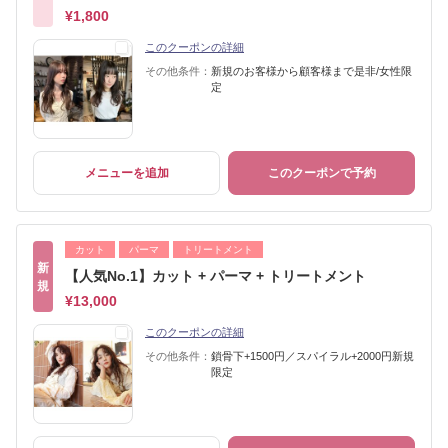
¥1,800
このクーポンの詳細
その他条件：
新規のお客様から顧客様まで是非/女性限
定
メニューを追加
このクーポンで予約
カット
パーマ
トリートメント
新
【人気No.1】カット + パーマ + トリートメント
規
¥13,000
このクーポンの詳細
その他条件：
鎖骨下+1500円／スパイラル+2000円新規
限定