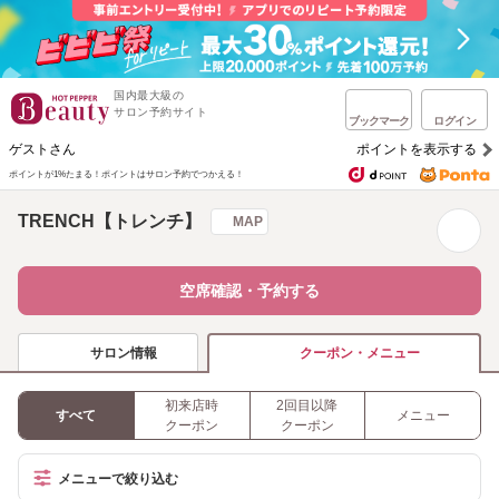
国内最大級の
サロン予約サイト
ブックマーク
ログイン
ゲストさん
ポイントを表示する
ポイントが1%たまる！
ポイントはサロン予約でつかえる！
TRENCH【トレンチ】
MAP
空席確認・予約する
サロン情報
クーポン・メニュー
初来店時
2回目以降
すべて
メニュー
クーポン
クーポン
メニューで絞り込む