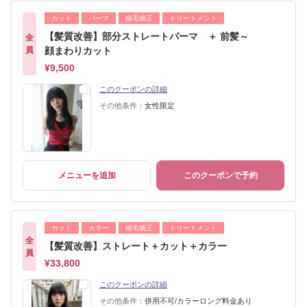
カット
パーマ
縮毛矯正
トリートメント
【髪質改善】部分ストレートパーマ ＋ 前髪～
全
員
顔まわりカット
¥9,500
このクーポンの詳細
その他条件：
女性限定
メニューを追加
このクーポンで予約
カット
カラー
縮毛矯正
トリートメント
全
【髪質改善】ストレート＋カット＋カラー
員
¥33,800
このクーポンの詳細
その他条件：
併用不可/カラーロング料金あり