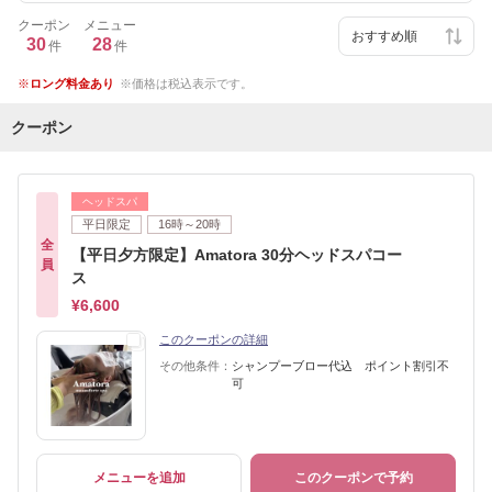
クーポン
メニュー
30
28
件
件
ロング料金あり
価格は税込表示です。
クーポン
ヘッドスパ
平日限定
16時～20時
全
【平日夕方限定】Amatora 30分ヘッドスパコー
員
ス
¥6,600
このクーポンの詳細
その他条件：
シャンプーブロー代込 ポイント割引不
可
メニューを追加
このクーポンで予約