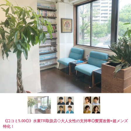
《口コミ5.00◎》水素TR取扱店◇大人女性の支持率◎髪質改善×超メンズ
特化！