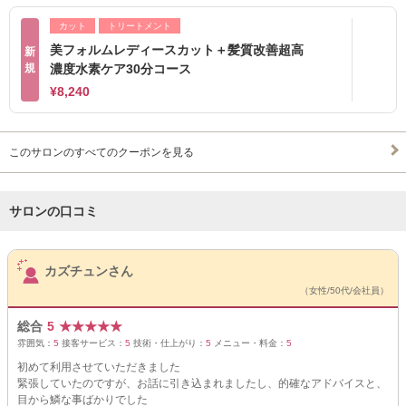
カット
トリートメント
美フォルムレディースカット＋髪質改善超高
新
規
濃度水素ケア30分コース
¥8,240
このサロンのすべてのクーポンを見る
サロンの口コミ
サロンPick Up
カズチュンさん
（女性/50代/会社員）
総合
5
★
★
★
★
★
雰囲気：
5
接客サービス：
5
技術・仕上がり：
5
メニュー・料金：
5
初めて利用させていただきました
緊張していたのですが、お話に引き込まれましたし、的確なアドバイスと、
目から鱗な事ばかりでした