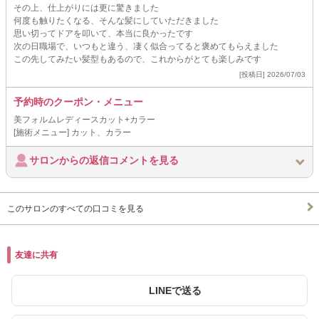
その上、仕上がりには更に驚きました
何度も触りたくなる、そんな髪にしていただきました
思い切ってドアを叩いて、本当に良かったです
次の日職場で、いつもと違う、凄く似合ってると褒めてもらえました
この先してみたい髪型もあるので、これからがとても楽しみです
[投稿日] 2026/07/03
予約時のクーポン・メニュー
美フォルムレディースカット+カラー
[施術メニュー] カット、カラー
サロンからの返信コメントを見る
このサロンのすべての口コミを見る
友達に共有
LINEで送る