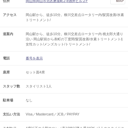
住所
岡山県岡山市北区磨屋町2-8酒井ビル２F
MAP
アクセス
岡山駅から、徒歩10分。柳川交差点ロータリー内/髪質改善/水素
トリートメント/
道案内
岡山駅から、徒歩10分。柳川交差点ロータリー内 桃太郎大通り
沿い 岡山駅前から表町の丁度間/髪質改善/水素トリートメント/j
女性カット/メンズカット/トリートメント/
電話
番号を表示
座席
セット面4席
スタッフ数
スタイリスト1人
駐車場
なし
支払い方法
Visa／Mastercard／JCB／PAYPAY