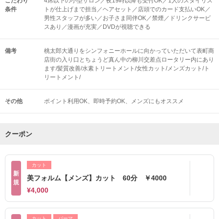
こだわり
4席以下の小型サロン／夜19時以降も受付OK／1人のスタイリス
条件
トが仕上げまで担当／ヘアセット／店頭でのカード支払いOK／
男性スタッフが多い／お子さま同伴OK／禁煙／ドリンクサービ
スあり／漫画が充実／DVDが視聴できる
備考
桃太郎大通りをシンフォニーホールに向かっていただいて表町商
店街の入り口とちょうど真ん中の柳川交差点ロータリー内にあり
ます/髪質改善/水素トリートメント/女性カット/メンズカット/ト
リートメント/
その他
ポイント利用OK
即時予約OK
メンズにもオススメ
クーポン
カット
新
美フォルム【メンズ】カット 60分 ￥4000
規
¥4,000
カット
パーマ