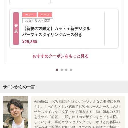
カット
パーマ
スタイリスト指定
新
【新規の方限定】カット＋新デジタル
規
パーマ＋スタイリングムース付き
¥25,850
おすすめクーポンをもっと見る
サロンからの一言
Amelieは、お客様に寄り添いパーソナルなご要望にお答
えし、しっかりとした施術でお客様お一人お一人に合わ
せたスタイルをご提案させて頂きます。特に印象の８割
を決める『前髪』、顔まわりのデザインをとても大切に
しています。事前カウンセリングでしっかりとお客様の
お悩みやご要望をお伺い致しますのでお気軽にご相談下