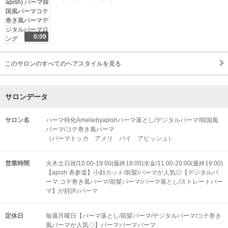
0:09
このサロンのすべてのヘアスタイルを見る
サロンデータ
サロン名
パーマ特化Ameliebyapishパーマ落とし/デジタルパーマ/韓国風
パーマ/コテ巻き風パーマ
（パーマトッカ アメリ バイ アピッシュ）
営業時間
火木土日祝/10:00-19:00(最終18:00)水金/11:00-20:00(最終19:00)
【apish 表参道】小顔カット/前髪/パーマが人気◎【デジタルパ
ーマ.コテ巻き風パーマ/前髪パーマ/パーマ落とし/ストレートパー
マ】が好評♪パーマ
定休日
毎週月曜日【パーマ落とし/前髪パーマ/デジタルパーマ/コテ巻き
風パーマが人気◇】パーマパーマパーマ