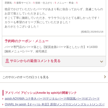
雰囲気：
5
接客サービス：
5
技術・仕上がり：
5
メニュー・料金：
5
他店でかけていただいたパーマがあまり私に似合っておらず、急遽こちらの
お店で落としていただきました。
すごく丁寧に施術していただき、サラサラになりとても嬉しかったです！
カラーも希望のオリーブ系にしていただきました！
ありがとうございました！
[投稿日] 2026/01/16
予約時のクーポン・メニュー
パーマ専門店のパーマ落とし【髪質改善/パーマ落としたい方】￥14300
[施術メニュー] パーマ、縮毛矯正
サロンからの返信コメントを見る
このサロンのすべての口コミを見る
アメリ バイ アピッシュ(Amelie by apish)の関連リンク
apish AOYAMA コテ巻きパーマ/デジタルパーマ/韓国風パーマ/ボブパーマ
OVARL by apish【オーバル 本店】原宿/メンズサロン/メンズカット/メンズパ