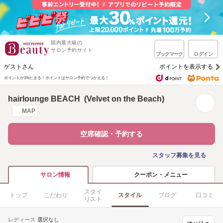
国内最大級の
サロン予約サイト
ブックマーク
ログイン
ゲストさん
ポイントを表示する
ポイントが1%たまる！
ポイントはサロン予約でつかえる！
hairlounge BEACH (Velvet on the Beach)
MAP
空席確認・予約する
スタッフ募集を見る
クーポン・メニュー
サロン情報
スタイ
トップ
こだわり
スタイル
ブログ
口コミ
リスト
レディース
選択なし