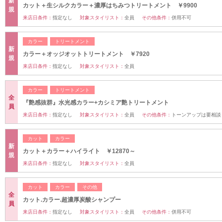
新
カット＋生シルクカラー＋濃厚はちみつトリートメント ￥9900
規
来店日条件：
指定なし
対象スタイリスト：
全員
その他条件：
併用不可
カラー
トリートメント
新
カラー＋オッジオットトリートメント ￥7920
規
来店日条件：
指定なし
対象スタイリスト：
全員
カラー
トリートメント
全
『艶感抜群』水光感カラー+カシミア艶トリートメント
員
来店日条件：
指定なし
対象スタイリスト：
全員
その他条件：
トーンアップは要相談
カット
カラー
新
カット＋カラー＋ハイライト ￥12870～
規
来店日条件：
指定なし
対象スタイリスト：
全員
カット
カラー
その他
全
カット.カラー.超濃厚炭酸シャンプー
員
来店日条件：
指定なし
対象スタイリスト：
全員
その他条件：
併用不可