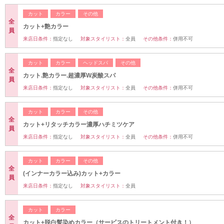
カット
カラー
その他
全
カット+艶カラー
員
来店日条件：
指定なし
対象スタイリスト：
全員
その他条件：
併用不可
カット
カラー
ヘッドスパ
その他
全
カット.艶カラー.超濃厚W炭酸スパ
員
来店日条件：
指定なし
対象スタイリスト：
全員
その他条件：
併用不可
カット
カラー
その他
全
カット+リタッチカラー濃厚ハチミツケア
員
来店日条件：
指定なし
対象スタイリスト：
全員
その他条件：
併用不可
カット
カラー
その他
全
(インナーカラー込み)カット+カラー
員
来店日条件：
指定なし
対象スタイリスト：
全員
カット
カラー
全
カット+脱白髪染めカラー（サービスのトリートメント付き！）