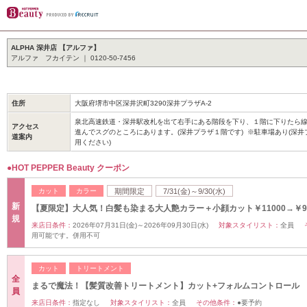
ALPHA 深井店 【アルファ】
アルファ フカイテン ｜ 0120-50-7456
住所
大阪府堺市中区深井沢町3290深井プラザA-2
泉北高速鉄道・深井駅改札を出て右手にある階段を下り、１階に下りたら線
アクセス
進んでスグのところにあります。(深井プラザ１階です) ※駐車場あり(深
道案内
用ください)
●HOT PEPPER Beauty クーポン
カット
カラー
期間限定
7/31(金)～9/30(水)
新
【夏限定】大人気！白髪も染まる大人艶カラー＋小顔カット￥11000→￥99
規
来店日条件：
2026年07月31日(金)～2026年09月30日(水)
対象スタイリスト：
全員
用可能です。併用不可
カット
トリートメント
全
まるで魔法！【髪質改善トリートメント】カット+フォルムコントロール
員
来店日条件：
指定なし
対象スタイリスト：
全員
その他条件：
●要予約