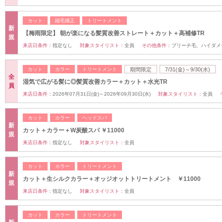
カット
縮毛矯正
トリートメント
新
【梅雨限定】 朝が楽になる髪質改善ストレート＋カット＋高補修TR
規
来店日条件：
指定なし
対象スタイリスト：
全員
その他条件：
ブリーチ毛、ハイダメ
カット
カラー
トリートメント
期間限定
7/31(金)～9/30(水)
全
湿気で広がる髪に◎髪質改善カラー＋カット＋水光TR
員
来店日条件：
2026年07月31日(金)～2026年09月30日(水)
対象スタイリスト：
全員
カット
カラー
ヘッドスパ
新
カット＋カラー＋W炭酸スパ ￥11000
規
来店日条件：
指定なし
対象スタイリスト：
全員
カット
カラー
トリートメント
新
カット＋生シルクカラー＋オッジオットトリートメント ￥11000
規
来店日条件：
指定なし
対象スタイリスト：
全員
カット
カラー
トリートメント