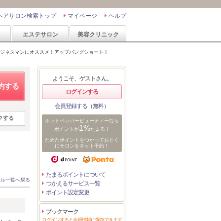
ヘアサロン検索トップ
マイページ
ヘルプ
ン
エステサロン
美容クリニック
ジネスマンにオススメ！アップバングショート！
ようこそ、ゲストさん。
約する
ログインする
会員登録する（無料）
クする
ホットペッパービューティーなら
1%
ポイントが
たまる！
ためたポイントをつかっておとく
にサロンをネット予約！
たまるポイントについて
イル一覧へ戻る
つかえるサービス一覧
ポイント設定変更
ブックマーク
ログインすると会員情報に保存できます