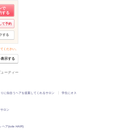
ンで
約する
して予約
クする
いてください。
を表示する
ビューティー
とりに似合うヘアを提案してくれるサロン
学生にオス
るサロン
ヘア(toile HAIR)