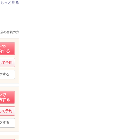
もっと見る
来店の全員の方
ンで
約する
して予約
クする
ンで
約する
して予約
クする