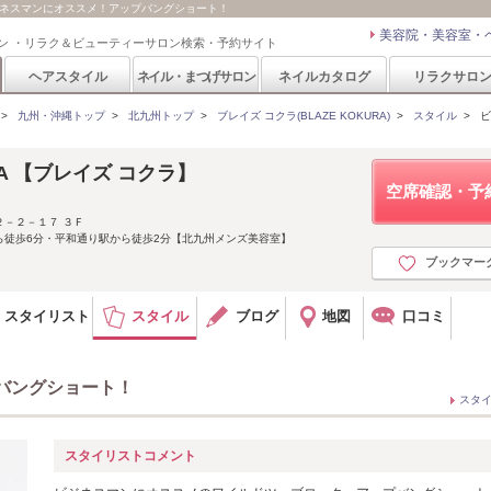
/ ビジネスマンにオススメ！アップバングショート！
美容院・美容室・
ン ・リラク＆ビューティーサロン検索・予約サイト
ヘアスタイル
ネイル・まつげサロン
ネイルカタログ
リラクサロ
>
九州・沖縄トップ
>
北九州トップ
>
ブレイズ コクラ(BLAZE KOKURA)
>
スタイル
>
ビ
URA 【ブレイズ コクラ】
空席確認・予
－２－１７ ３Ｆ
ら徒歩6分・平和通り駅から徒歩2分【北九州メンズ美容室】
ブックマー
スタイリスト
スタイル
ブログ
地図
口コミ
バングショート！
スタ
スタイリストコメント