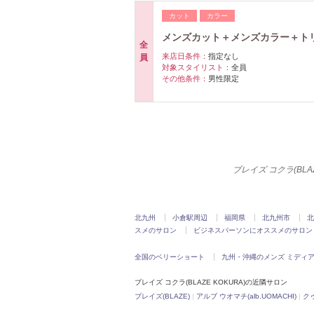
カット
カラー
メンズカット＋メンズカラー＋トリー
全
来店日条件：
指定なし
員
対象スタイリスト：
全員
その他条件：
男性限定
ブレイズ コクラ(BL
北九州
小倉駅周辺
福岡県
北九州市
北
スメのサロン
ビジネスパーソンにオススメのサロン
全国のベリーショート
九州・沖縄のメンズ ミディ
ブレイズ コクラ(BLAZE KOKURA)の近隣サロン
ブレイズ(BLAZE)
|
アルブ ウオマチ(alb.UOMACHI)
|
クゥ