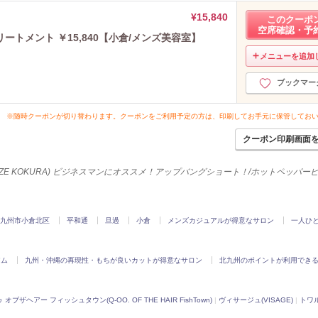
¥15,840
このクーポ
空席確認・予
トメント ￥15,840【小倉/メンズ美容室】
メニューを追加
ブックマー
※随時クーポンが切り替わります。クーポンをご利用予定の方は、印刷してお手元に保管してお
クーポン印刷画面
AZE KOKURA) ビジネスマンにオススメ！アップバングショート！/ホットペッパー
九州市小倉北区
平和通
旦過
小倉
メンズカジュアルが得意なサロン
一人ひ
アム
九州・沖縄の再現性・もちが良いカットが得意なサロン
北九州のポイントが利用でき
 オブザヘアー フィッシュタウン(Q-OO. OF THE HAIR FishTown)
|
ヴィサージュ(VISAGE)
|
トワル 