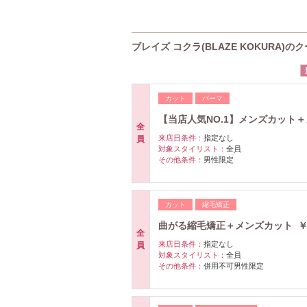
ブレイズ コクラ(BLAZE KOKURA)の
カット
パーマ
【当店人気NO.1】メンズカット＋メ
全
来店日条件：
指定なし
員
対象スタイリスト：
全員
その他条件：
男性限定
カット
縮毛矯正
曲がる縮毛矯正＋メンズカット ￥1
全
来店日条件：
指定なし
員
対象スタイリスト：
全員
その他条件：
併用不可男性限定