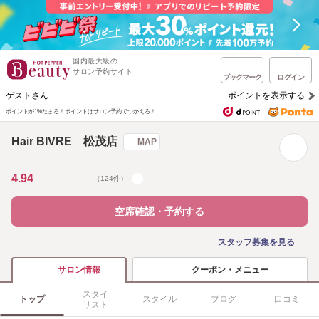
国内最大級の
サロン予約サイト
ブックマーク
ログイン
ゲストさん
ポイントを表示する
ポイントが1%たまる！
ポイントはサロン予約でつかえる！
Hair BIVRE 松茂店
MAP
4.94
（124件）
空席確認・予約する
スタッフ募集を見る
クーポン・メニュー
サロン情報
スタイ
トップ
スタイル
ブログ
口コミ
リスト