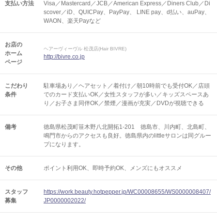
支払い方法
Visa／Mastercard／JCB／American Express／Diners Club／Di
scover／iD、QUICPay、PayPay、 LINE pay、d払い、auPay、
WAON、楽天Payなど
お店の
ヘアーヴィーヴル 松茂店(Hair BIVRE)
ホーム
http://bivre.co.jp
ページ
こだわり
駐車場あり／ヘアセット／着付け／朝10時前でも受付OK／店頭
条件
でのカード支払いOK／女性スタッフが多い／キッズスペースあ
り／お子さま同伴OK／禁煙／漫画が充実／DVDが視聴できる
備考
徳島県松茂町笹木野八北開拓1-201 徳島市、川内町、北島町、
鳴門市からのアクセスも良好。徳島県内のlittleサロンは同グルー
プになります。
その他
ポイント利用OK
即時予約OK
メンズにもオススメ
スタッフ
https://work.beauty.hotpepper.jp/WC00008655/WS0000008407/
募集
JP0000002022/