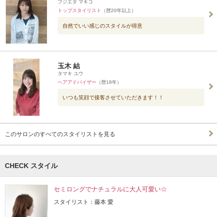
フジエダ マキコ
トップスタイリスト
（歴20年以上）
自然でいい感じのスタイルが得意
玉木 結
タマキ ユウ
ヘアアドバイザー
（歴18年）
いつも笑顔で接客させていただきます！！
このサロンのすべてのスタイリストを見る
CHECK スタイル
セミロングでナチュラルに大人可愛い☆
スタイリスト：藤本 愛