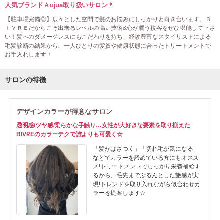
人気ブランドＡujua取り扱いサロン＊
【駐車場完備◎】広々とした空間で髪のお悩みにしっかりと向き合います。Ｂ
ＩＶＲＥだからこそ出来るレベルの高い技術&心が潤う接客をぜひ堪能して下さ
い！髪へのダメージレスにもこだわりを持ち、経験豊富なスタイリストによる
毛髪診断の結果から、一人ひとりの髪質や健康状態に合ったトリートメントで
お手入れします！
サロンの特徴
デザインカラーが得意なサロン
透明感/ツヤ感/柔らかな手触り…女性が大好きな要素を取り揃えた
BIVREのカラーテクで誰よりも可愛く☆
「髪がぱさつく」「切れ毛が気になる」
などでカラーを諦めている方にもオスス
メ!トリートメントでしっかり栄養補給す
るから、毛先までぷるんとした艶感が実
現!トレンドを取り入れながら似合わせカ
ラーを提案します☆