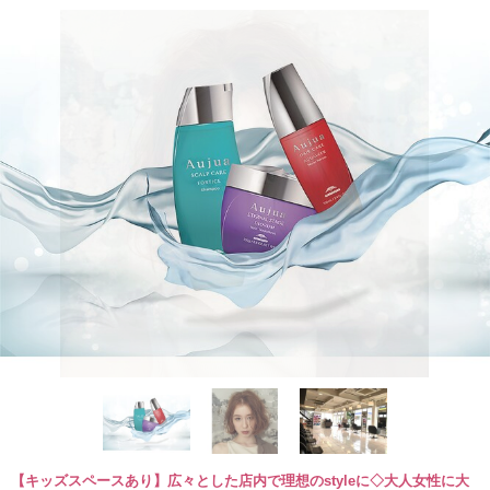
【キッズスペースあり】広々とした店内で理想のstyleに◇大人女性に大