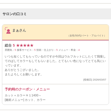
サロンの口コミ
サロンPick Up
まぁさん
（女性/50代/パート・アルバイト）
総合
5
★
★
★
★
★
雰囲気：
5
接客サービス：
5
技術・仕上がり：
5
メニュー・料金：
4
いつも短くしてもらっているのですが今回はウルフカットにしたくて我慢し
てのばしてカラーもしてもらいました。とてもいい色になってとても気にい
っています。
ありがとうございました。
またよろしくお願いします。
[投稿日] 2026/03/07
予約時のクーポン・メニュー
カット＋カラー￥１1400～
[施術メニュー] カット、カラー