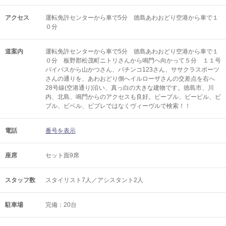
アクセス
運転免許センターから車で5分 徳島あわおどり空港から車で１
０分
道案内
運転免許センターから車で5分 徳島あわおどり空港から車で１
０分 板野郡松茂町ニトリさんから鳴門へ向かって５分 １１号
バイパスから山かつさん、パチンコ123さん、ササクラスポーツ
さんの通りを、あわおどり側へイルローザさんの交差点を右へ
28号線(空港通り)沿い、真っ白の大きな建物です。徳島市、川
内、北島、鳴門からのアクセスも良好。ビーブル、ビービル、ビ
ブル、ビベル、ビブレではなくヴィーヴルで検索！！
電話
番号を表示
座席
セット面9席
スタッフ数
スタイリスト7人／アシスタント2人
駐車場
完備：20台