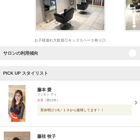
お子様連れ大歓迎◎キッズスペース有り◎
サロンの利用傾向
PICK UP スタイリスト
藤本 愛
フジモト アイ
店長
（歴13年）
育休明け☆8／１９から復帰してます！！
藤枝 牧子