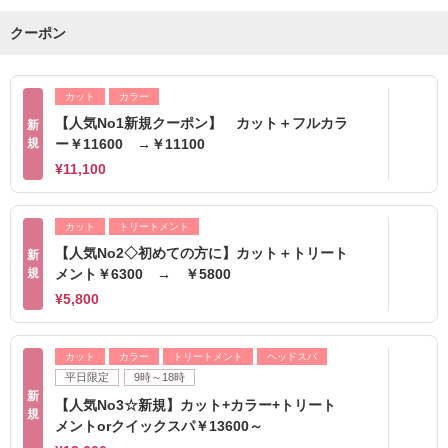
クーポン
カット
カラー
【人気No1新規クーポン】 カット＋フルカラ
新
規
ー￥11600 →￥11100
¥11,100
カット
トリートメント
【人気No2◇初めての方に】カット＋トリート
新
規
メント￥6300 → ￥5800
¥5,800
カット
カラー
トリートメント
ヘッドスパ
平日限定
9時～18時
新
【人気No3☆新規】カット+カラー+トリート
規
メントorクイックスパ￥13600～