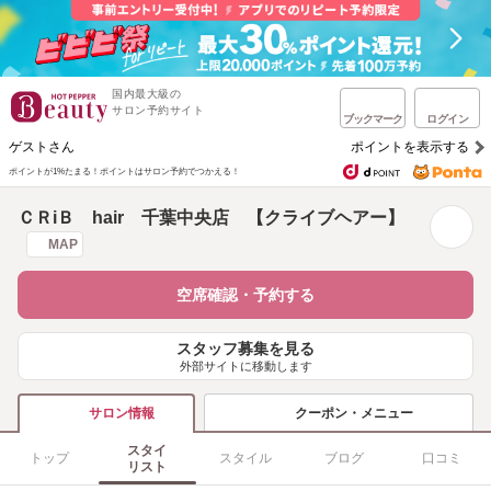
国内最大級の
サロン予約サイト
ブックマーク
ログイン
ゲストさん
ポイントを表示する
ポイントが1%たまる！
ポイントはサロン予約でつかえる！
ＣＲiＢ hair 千葉中央店 【クライブヘアー】
MAP
空席確認・予約する
スタッフ募集を見る
外部サイトに移動します
クーポン・メニュー
サロン情報
スタイ
トップ
スタイル
ブログ
口コミ
リスト