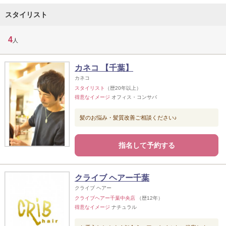
スタイリスト
4
人
カネコ 【千葉】
カネコ
スタイリスト
（歴20年以上）
得意なイメージ
オフィス・コンサバ
髪のお悩み・髪質改善ご相談ください♪
指名して予約する
クライブ ヘアー千葉
クライブ ヘアー
クライブヘアー千葉中央店
（歴12年）
得意なイメージ
ナチュラル