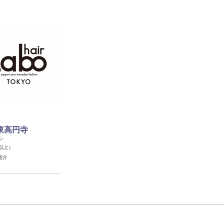
 東高円寺
シ
以上）
紹介