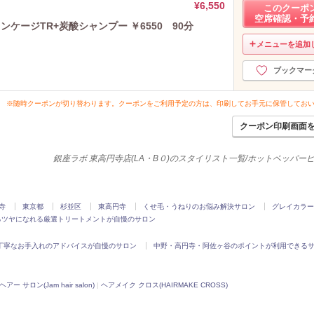
¥6,550
このクーポ
空席確認・予
ケージTR+炭酸シャンプー ￥6550 90分
メニューを追加
ブックマー
※随時クーポンが切り替わります。クーポンをご利用予定の方は、印刷してお手元に保管してお
クーポン印刷画面
銀座ラボ 東高円寺店(LA・B０)のスタイリスト一覧/ホットペッパー
寺
東京都
杉並区
東高円寺
くせ毛・うねりのお悩み解決サロン
グレイカラー
るツヤになれる厳選トリートメントが自慢のサロン
丁寧なお手入れのアドバイスが自慢のサロン
中野・高円寺・阿佐ヶ谷のポイントが利用できる
アー サロン(Jam hair salon)
|
ヘアメイク クロス(HAIRMAKE CROSS)