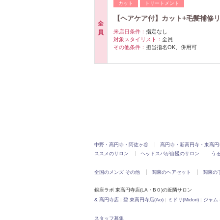
カット
トリートメント
【ヘアケア付】カット+毛髪補修リン
全
来店日条件：
指定なし
員
対象スタイリスト：
全員
その他条件：
担当指名OK、併用可
中野・高円寺・阿佐ヶ谷
高円寺・新高円寺・東高円
ススメのサロン
ヘッドスパが自慢のサロン
う
全国のメンズ その他
関東のヘアセット
関東の
銀座ラボ 東高円寺店(LA・B０)の近隣サロン
& 高円寺店
|
碧 東高円寺店(Ao)
|
ミドリ(Midori)
|
ジャム ヘ
スタッフ募集