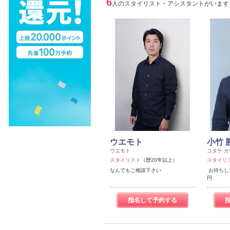
6
人のスタイリスト・アシスタントがいます
ウエモト
小竹 
ウエモト
コタケ 
スタイリスト
（歴20年以上）
スタイリ
なんでもご相談下さい
お待ちし
円
指名して予約する