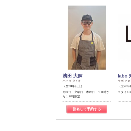
濱田 大輝
labo
ハマダ ダイキ
ラボ ヒガ
（歴20年以上）
（歴20年
月曜日 火曜日 木曜日 １０時か
スタイル
ら１６時限定
指名して予約する