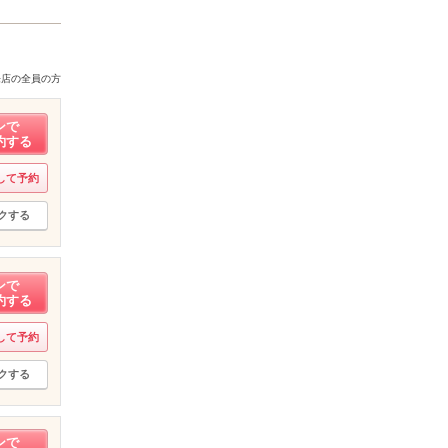
来店の全員の方
ンで
約する
して予約
クする
ンで
約する
して予約
クする
ンで