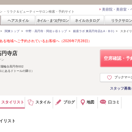
美容院・美容室・
ン ・リラク＆ビューティーサロン検索・予約サイト
ヘアスタイル
ネイル・まつげサロン
ネイルカタログ
リラクサロ
>
関東トップ
>
中野・高円寺・阿佐ヶ谷トップ
>
銀座ラボ 東高円寺店(LA・B０)
>
スタイリ
る地域へご予約されているお客様へ（2026年7月28日）
高円寺店
空席確認・予
テン
 陽輪台高円寺002
1にあるドトールの隣り）
ブックマー
スタッフ募集
スタイリスト
スタイル
ブログ
地図
口コミ
タイリスト