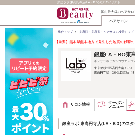
銀座ラボ 東高円寺店(LA・B０)のスタイリスト
国内最大級のヘアサロ
ヘアサロン
総合トップ
>
美容院・美容室・ヘアサロン検索トップ
【重要】熊本県熊本地方で発生した地震の影響のあ
銀座LA・BO東
ギンザラボヒガシコウエンジ
東京都杉並区高円寺南１-7-1
東高円寺駅 2番出口直結（Ｂ
クーポン
サロン情報
メニュー
銀座ラボ 東高円寺店(LA・B０)のス