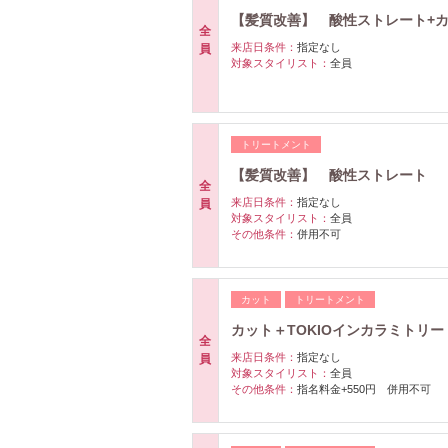
【髪質改善】 酸性ストレート+カッ
全
来店日条件：
指定なし
員
対象スタイリスト：
全員
トリートメント
【髪質改善】 酸性ストレート 11
全
来店日条件：
指定なし
員
対象スタイリスト：
全員
その他条件：
併用不可
カット
トリートメント
カット＋TOKIOインカラミトリート
全
来店日条件：
指定なし
員
対象スタイリスト：
全員
その他条件：
指名料金+550円 併用不可