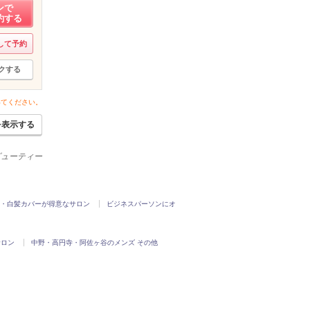
ンで
約する
して予約
クする
いてください。
を表示する
ビューティー
・白髪カバーが得意なサロン
ビジネスパーソンにオ
サロン
中野・高円寺・阿佐ヶ谷のメンズ その他