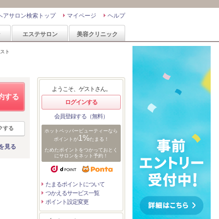
ヘアサロン検索トップ
マイページ
ヘルプ
ン
エステサロン
美容クリニック
スト
ようこそ、ゲストさん。
約する
ログインする
会員登録する（無料）
クする
ホットペッパービューティーなら
1%
ポイントが
たまる！
を見る
ためたポイントをつかっておとく
にサロンをネット予約！
たまるポイントについて
つかえるサービス一覧
ポイント設定変更