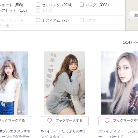
ショート
（508）
セミロング
（2914）
ロング
（3908）
ヘアセット
（155）
ミセス
ベリーショート
ミディアム
（73）
ボウズ
その他
1/147
ブックマークする
ブックマークする
ブックマークす
#プルエクステ#ホ
#ハイライトたっぷりの#ロ
ホワイティ２トーンカ
レージュ#グラデー
ング スタイル
ー パート２