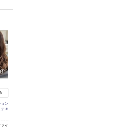
る
ション
ステ＃
ファイ