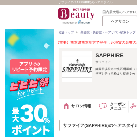
サファイア(SAPPHIRE)のヘアスタイル
国内最大級のヘアサロ
ヘアサロン
総合トップ
>
美容院・美容室・ヘアサロン検索トップ
【重要】熊本県熊本地方で発生した地震の影響のあ
SAPPHIRE
サファイア
静岡県浜松市中央区紺屋町３
ザザシティ浜松より徒歩５分 
クーポン
サロン情報
メニュー
サファイア(SAPPHIRE)のヘアスタイ