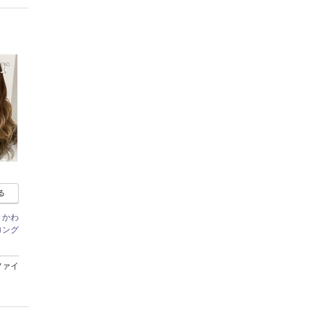
る
＃かわ
ロング
ファイ