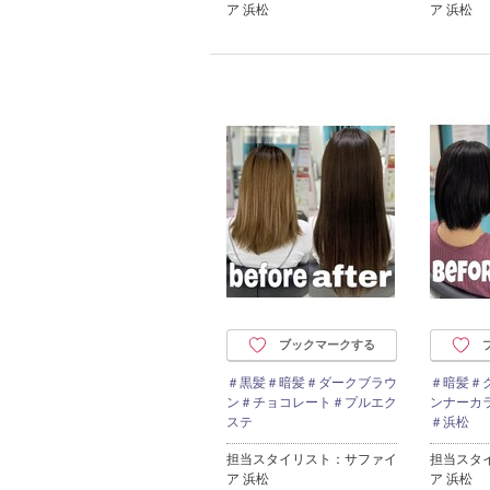
ア 浜松
ア 浜松
ブックマークする
＃黒髪＃暗髪＃ダークブラウ
＃暗髪＃
ン＃チョコレート＃プルエク
ンナーカ
ステ
＃浜松
担当スタイリスト：サファイ
担当スタ
ア 浜松
ア 浜松