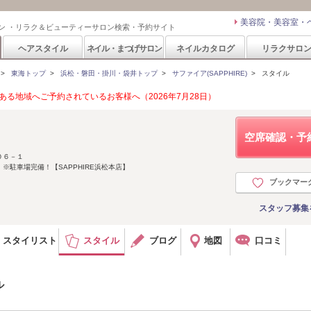
美容院・美容室・
ン ・リラク＆ビューティーサロン検索・予約サイト
ヘアスタイル
ネイル・まつげサロン
ネイルカタログ
リラクサロ
>
東海トップ
>
浜松・磐田・掛川・袋井トップ
>
サファイア(SAPPHIRE)
>
スタイル
る地域へご予約されているお客様へ（2026年7月28日）
空席確認・予
０６－１
※駐車場完備！【SAPPHIRE浜松本店】
ブックマー
スタッフ募集
スタイリスト
スタイル
ブログ
地図
口コミ
ル