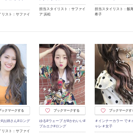
担当スタイリスト：サファイ
担当スタイリスト：飯尾
イリスト：サファイ
ア 浜松
希子
ブックマークする
ブックマークする
ブックマークす
な#お姉さん#ロング
ゆる#ウェーブ が#かわいい#
＃インナーカラー で＃
プルエク#ロング
ャレ＃女子
イリスト：サファイ