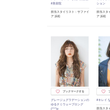
#美容院
ション
担当スタイリスト：サファイ
担当スタ
ア 浜松
ア 浜松
ブックマークする
グレージュグラデーションの
#キレイ 
ゆるナミウェーブロング
担当スタ
(*^^)v