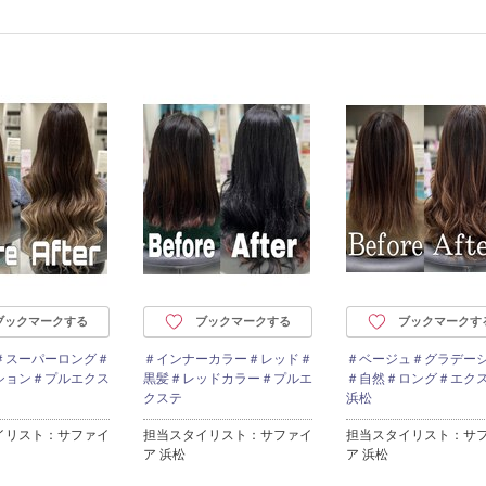
ブックマークする
ブックマークする
ブックマークす
＃スーパーロング＃
＃インナーカラー＃レッド＃
＃ベージュ＃グラデー
ション＃プルエクス
黒髪＃レッドカラー＃プルエ
＃自然＃ロング＃エク
クステ
浜松
イリスト：サファイ
担当スタイリスト：サファイ
担当スタイリスト：サ
ア 浜松
ア 浜松