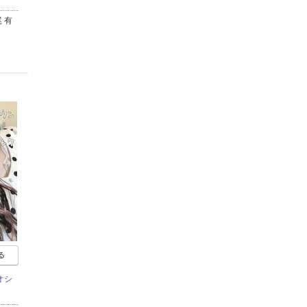
 有
る
オシ