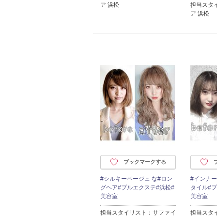
ア 浜松
担当スタ
ア 浜松
ブックマークする
#シルキーベージュ な#ロン
#インナ
グヘア#プルエクステ#浜松#
タイル#プ
美容室
美容室
担当スタイリスト：サファイ
担当スタ