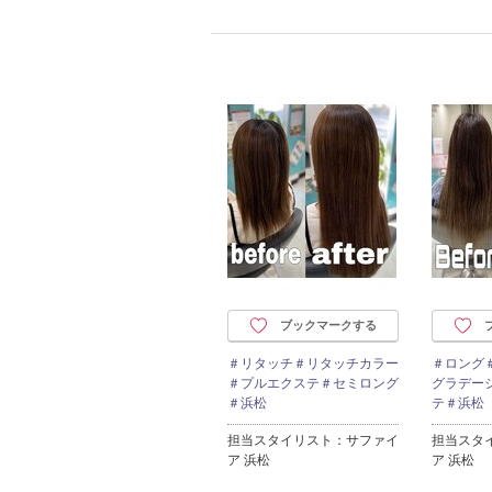
ブックマークする
＃リタッチ＃リタッチカラー
＃ロング
＃プルエクステ＃セミロング
グラデー
＃浜松
テ＃浜松
担当スタイリスト：サファイ
担当スタ
ア 浜松
ア 浜松