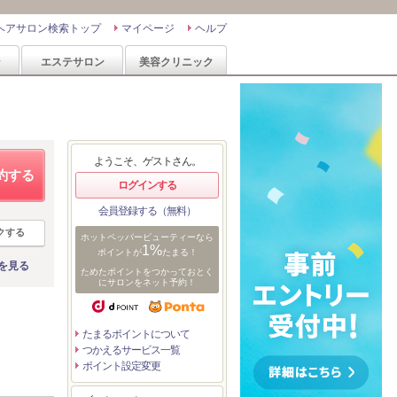
ヘアサロン検索トップ
マイページ
ヘルプ
ン
エステサロン
美容クリニック
ようこそ、ゲストさん。
約する
ログインする
会員登録する（無料）
クする
ホットペッパービューティーなら
1%
ポイントが
たまる！
を見る
ためたポイントをつかっておとく
にサロンをネット予約！
たまるポイントについて
つかえるサービス一覧
ポイント設定変更