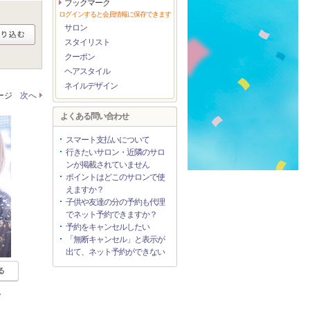
ブックマーク
ログインすると会員情報に保存できます
サロン
スタイリスト
クーポン
ヘアスタイル
ネイルデザイン
ページ
次へ
よくある問い合わせ
スマート支払いについて
行きたいサロン・近隣のサロ
ンが掲載されていません
ポイントはどこのサロンで使
えますか？
子供や友達の分の予約も代理
でネット予約できますか？
予約をキャンセルしたい
「無断キャンセル」と表示が
出て、ネット予約ができない
る
ラ