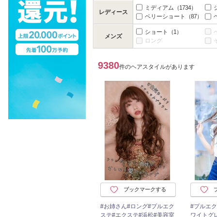
ミディアム
（1734）
レディース
ベリーショート
（87）
ショート
（1）
メンズ
ロング
9380
件のヘアスタイルがあります
ブックマークする
#お姉さん#ロング#プルエク
#プルエク
ステ#エクステ#浜松#美容室
ワイトグ