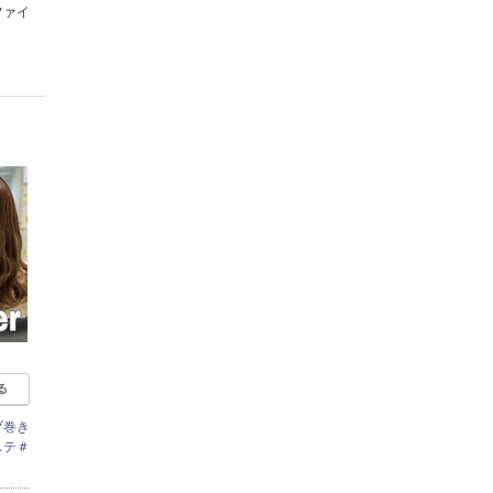
ファイ
る
ブ巻き
ステ＃