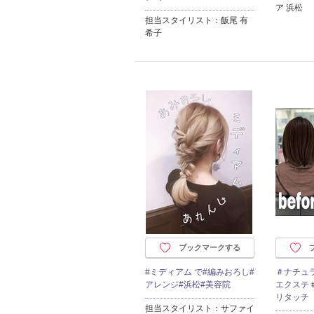
ア 浜松
担当スタイリスト：飯尾 有
希子
ブックマークする
#ミディアム で#編みおろし#
＃ナチュ
アレンジ#浜松#美容院
エクステ
リタッチ
担当スタイリスト：サファイ