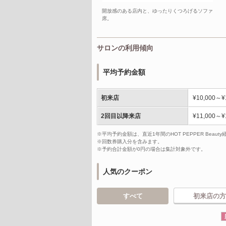
開放感のある店内と、ゆったりくつろげるソファ
席。
サロンの利用傾向
平均予約金額
初来店
¥10,000～¥
2回目以降来店
¥11,000～¥
※平均予約金額は、直近1年間のHOT PEPPER Bea
※回数券購入分を含みます。
※予約合計金額が0円の場合は集計対象外です。
人気のクーポン
すべて
初来店の方