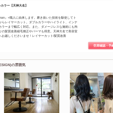
ブルカラー【天神大名】
ftsman』=職人に由来します。磨き抜いた技術を駆使してト
からレイヤーカット。ダブルカラーやハイライト、インナ
カラーまで幅広く対応。また、ダメージレスな施術にも拘
りの髪質改善縮毛矯正やパーマも得意。天神大名で美容室
へお越しくださいませ！レイヤーカット/髪質改善
空席確認・予
ESIGN)の雰囲気