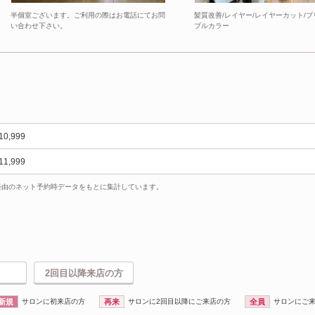
半個室ございます。ご利用の際はお電話にてお問
髪質改善/レイヤー/レイヤーカット/ブ
い合わせ下さい。
ブルカラー
10,999
11,999
uty経由のネット予約時データをもとに集計しています。
2回目以降来店の方
新規
サロンに初来店の方
再来
サロンに2回目以降にご来店の方
全員
サロンにご