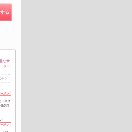
約する
意なサ
クーポン
カット☆
気を◇
クーポン
うる艶ス
の艶髪体
ン
クーポン