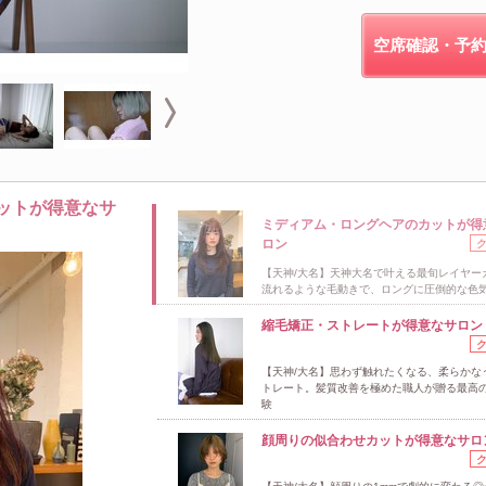
空席確認・予
ットが得意なサ
ミディアム・ロングヘアのカットが得
ロン
【天神/大名】天神大名で叶える最旬レイヤー
流れるような毛動きで、ロングに圧倒的な色
縮毛矯正・ストレートが得意なサロン
【天神/大名】思わず触れたくなる、柔らかな
トレート。髪質改善を極めた職人が贈る最高
験
顔周りの似合わせカットが得意なサロ