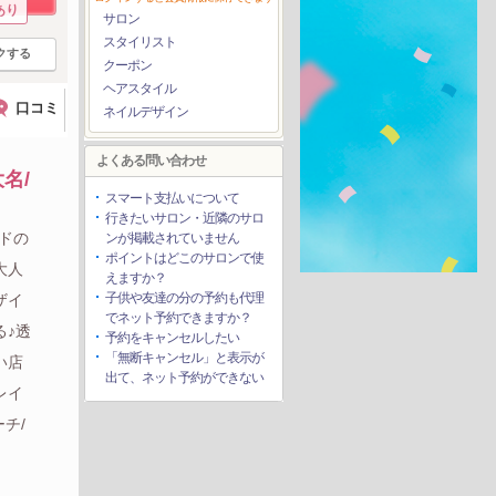
あり
サロン
スタイリスト
クする
クーポン
ヘアスタイル
口コミ
ネイルデザイン
よくある問い合わせ
名/
スマート支払いについて
行きたいサロン・近隣のサロ
ンドの
ンが掲載されていません
ポイントはどこのサロンで使
大人
えますか？
子供や友達の分の予約も代理
ザイ
でネット予約できますか？
る♪透
予約をキャンセルしたい
「無断キャンセル」と表示が
い店
出て、ネット予約ができない
レイ
チ/