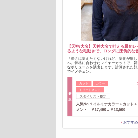
【天神/大名】天神大名で叶える最旬レ
るような毛動きで、ロングに圧倒的な
「長さは変えたくないけれど、変化が欲し
へ。骨格に合わせたレイヤーカットで、韓
なボリュームを演出します。計算された顔
でイメチェン。
カット
カラー
トリートメント
新
スタイリスト指定
規
人気No.１イルミナカラー＋カット
メント ￥17,490→￥13,500
おすすめ