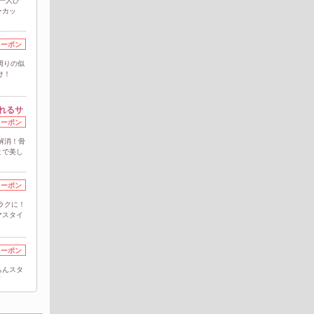
一人ひ
ーカッ
クーポン
周りの似
け！
れるサ
クーポン
解消！骨
まで美し
クーポン
ラクに！
マスタイ
クーポン
ちんスタ
任せ！