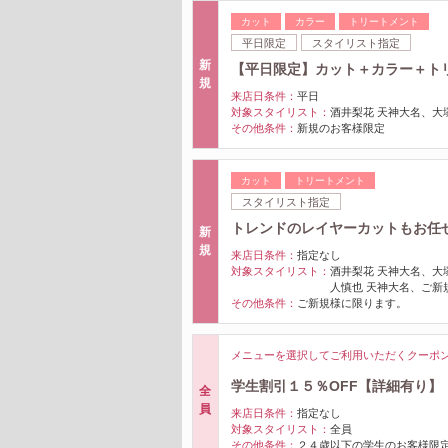
カット
カラー
トリートメント
平日限定
スタイリスト指定
新
【平日限定】カット＋カラー＋トリート
規
来店日条件：
平日
対象スタイリスト：
酒井梨花 天神大名、大
その他条件：
新規のお客様限定
カット
トリートメント
スタイリスト指定
トレンドのレイヤーカットもお任せ！
新
規
来店日条件：
指定なし
対象スタイリスト：
酒井梨花 天神大名、大
人慎也 天神大名、ご新
その他条件：
ご新規様に限ります。
メニューを選択してご利用いただくクーポ
学生割引１５％OFF【詳細有り】
全
員
来店日条件：
指定なし
対象スタイリスト：
全員
その他条件：
２４歳以下の学生のお客様限