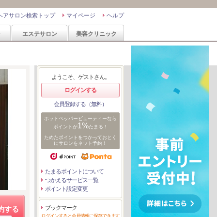
ヘアサロン検索トップ
マイページ
ヘルプ
ン
エステサロン
美容クリニック
ようこそ、ゲストさん。
ログインする
会員登録する（無料）
ホットペッパービューティーなら
1%
ポイントが
たまる！
ためたポイントをつかっておとく
にサロンをネット予約！
たまるポイントについて
つかえるサービス一覧
ポイント設定変更
ブックマーク
約する
ログインすると会員情報に保存できます