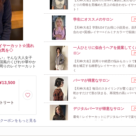
【天神/大名】顔周りの1mmで劇的に変わる◎
とりの骨格を見極めた至上の似合わせレイヤ
ト！
学生にオススメのサロン
【天神/大名】学割U24でお得に小顔見せ。顔
合わせ×質感レイヤー×イルミナカラーで垢抜
イヤーカット☆流れ
一人ひとりに似合うヘアを提案してく
色気を◇
ロン
い」そんな大人女子
【天神/大名】顔周りや絶壁の悩みもカットで
国風のくびれや華やか
周りのレイヤーカット
格を補正する緻密なレイヤーカットで、横顔
く
パーマが得意なサロン
¥13,500
【天神/大名】毎日のスタイリングが驚くほど
乾かすだけで形が決まる、再現性の高いパー
ル
＋トリート
デジタルパーマが得意なサロン
最旬！レイヤーカットにデジタルパーマで楽
クーポンをもっと見る
イリング！コテ巻き風のデジタルパーマはお