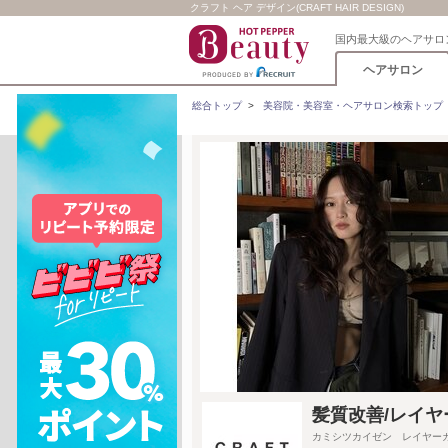
クラフト ヘア デザイン(CRAFT HAIR DESIGN)
国内最大級のヘアサロ
ヘアサロン
総合トップ
>
美容院・美容室・ヘアサロン検索トップ
髪質改善/レイヤー
カミシツカイゼン レイヤー