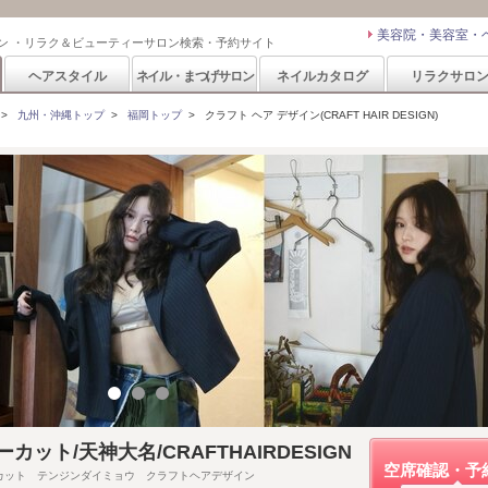
美容院・美容室・
ン ・リラク＆ビューティーサロン検索・予約サイト
ヘアスタイル
ネイル・まつげサロン
ネイルカタログ
リラクサロ
>
九州・沖縄トップ
>
福岡トップ
>
クラフト ヘア デザイン(CRAFT HAIR DESIGN)
カット/天神大名/CRAFTHAIRDESIGN
空席確認・予
カット テンジンダイミョウ クラフトヘアデザイン