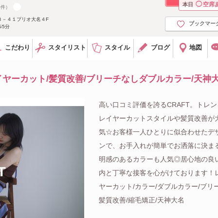
◯
空席
本日
5件）
３－４１プリオ大名４F
ブックマー
歩5分
こだわり
スタイリスト
スタイル
ブログ
地図
イヤーカット/髪質改善/ブリーチなしダブルカラー/天神大
高い口コミ評価を誇るCRAFT。トレ
レイヤーカットスタイルや髪質改善が
気☆お客様一人ひとりに似合わせたデ
ンで、お手入れが簡単でお洒落に決ま
明感のあるカラーも人気◎居心地の良
内と丁寧な接客を心がけております！
ヤーカット/カラー/ダブルカラー/ブリー
髪質改善/縮毛矯正/天神大名