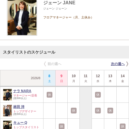
ジェーン JANE
ジェーン ジェーン
フロアマネージャー（月、土休み）
スタイリストのスケジュール
前の週へ
次の週へ
8
9
10
11
12
13
14
2026
/
8
土
日
月
火
水
木
金
ナラ NARA
休
休
マネージャー/店長
(歴20年以上)
林田 洋
休
休
休
トップデザイナー
(歴20年以上)
キュー Q
休
休
トップスタイリスト