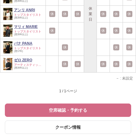
(歴20年以上)
休
アンリ ANRI
休
休
休
業
休
休
休
トップスタイリスト
(歴20年以上)
日
マリィ MARIE
休
休
休
休
トップスタイリスト
(歴20年以上)
パナ PANA
休
休
休
トップスタイリスト
(歴17年)
ゼロ ZERO
休
休
休
休
休
アーティスティック…
(歴20年以上)
－
: 未設定
1 / 1ページ
空席確認・予約する
クーポン情報