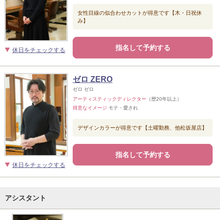
女性目線の似合わせカットが得意です【木・日祝休
み】
指名して予約する
休日をチェックする
ゼロ ZERO
ゼロ ゼロ
アーティスティックディレクター
（歴20年以上）
得意なイメージ
モテ・愛され
デザインカラーが得意です【土曜勤務、他松坂屋店】
指名して予約する
休日をチェックする
アシスタント