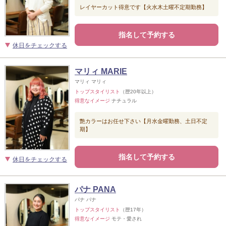
レイヤーカット得意です【火水木土曜不定期勤務】
指名して予約する
休日をチェックする
マリィ MARIE
マリィ マリィ
トップスタイリスト
（歴20年以上）
得意なイメージ
ナチュラル
艶カラーはお任せ下さい【月水金曜勤務、土日不定
期】
指名して予約する
休日をチェックする
パナ PANA
パナ パナ
トップスタイリスト
（歴17年）
得意なイメージ
モテ・愛され