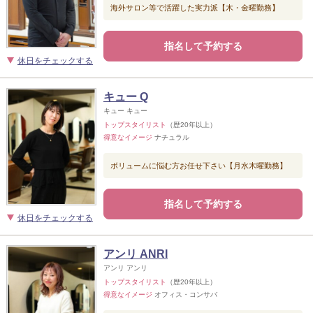
海外サロン等で活躍した実力派【木・金曜勤務】
指名して予約する
休日をチェックする
キュー Q
キュー キュー
トップスタイリスト
（歴20年以上）
得意なイメージ
ナチュラル
ボリュームに悩む方お任せ下さい【月水木曜勤務】
指名して予約する
休日をチェックする
アンリ ANRI
アンリ アンリ
トップスタイリスト
（歴20年以上）
得意なイメージ
オフィス・コンサバ