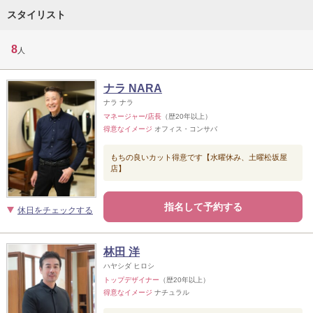
スタイリスト
8
人
ナラ NARA
ナラ ナラ
マネージャー/店長
（歴20年以上）
得意なイメージ
オフィス・コンサバ
もちの良いカット得意です【水曜休み、土曜松坂屋
店】
指名して予約する
休日をチェックする
林田 洋
ハヤシダ ヒロシ
トップデザイナー
（歴20年以上）
得意なイメージ
ナチュラル