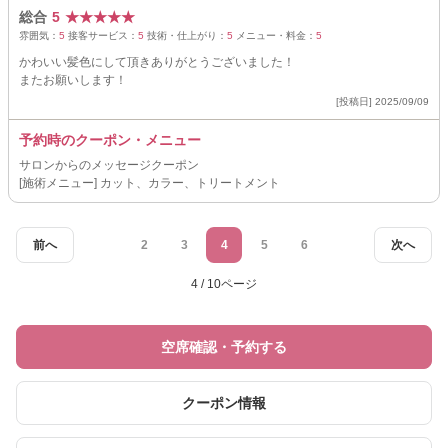
総合
5
★
★
★
★
★
雰囲気：
5
接客サービス：
5
技術・仕上がり：
5
メニュー・料金：
5
かわいい髪色にして頂きありがとうございました！
またお願いします！
[投稿日] 2025/09/09
予約時のクーポン・メニュー
サロンからのメッセージクーポン
[施術メニュー] カット、カラー、トリートメント
前へ
2
3
4
5
6
次へ
4 / 10ページ
空席確認・予約する
クーポン情報