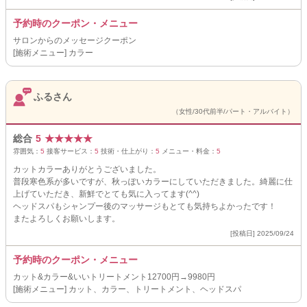
予約時のクーポン・メニュー
サロンからのメッセージクーポン
[施術メニュー] カラー
ふるさん
（女性/30代前半/パート・アルバイト）
総合
5
★
★
★
★
★
雰囲気：
5
接客サービス：
5
技術・仕上がり：
5
メニュー・料金：
5
カットカラーありがとうございました。
普段寒色系が多いですが、秋っぽいカラーにしていただきました。綺麗に仕
上げていただき、新鮮でとても気に入ってます(^^)
ヘッドスパもシャンプー後のマッサージもとても気持ちよかったです！
またよろしくお願いします。
[投稿日] 2025/09/24
予約時のクーポン・メニュー
カット&カラー&いいトリートメント12700円→9980円
[施術メニュー] カット、カラー、トリートメント、ヘッドスパ