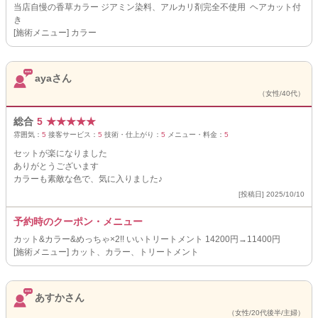
当店自慢の香草カラー ジアミン染料、アルカリ剤完全不使用 ヘアカット付
き
[施術メニュー] カラー
ayaさん
（女性/40代）
総合
5
★
★
★
★
★
雰囲気：
5
接客サービス：
5
技術・仕上がり：
5
メニュー・料金：
5
セットが楽になりました
ありがとうございます
カラーも素敵な色で、気に入りました♪
[投稿日] 2025/10/10
予約時のクーポン・メニュー
カット&カラー&めっちゃ×2!! いいトリートメント 14200円→11400円
[施術メニュー] カット、カラー、トリートメント
あすかさん
（女性/20代後半/主婦）