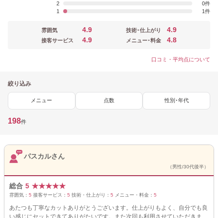
2
0
1
1
4.9
4.9
雰囲気
技術･仕上がり
4.9
4.8
接客サービス
メニュー･料金
口コミ・平均点について
絞り込み
メニュー
点数
性別･年代
198
件
パスカルさん
（男性/30代後半）
総合
5
★
★
★
★
★
雰囲気：
5
接客サービス：
5
技術・仕上がり：
5
メニュー・料金：
5
あたつも丁寧なカットありがとうございます。仕上がりもよく、自分でも良
い感じにセットできてありがたいです。また次回も利用させていただきま