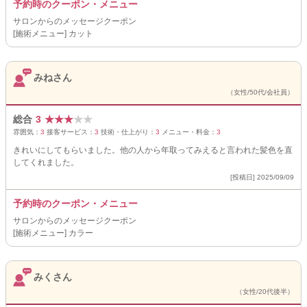
予約時のクーポン・メニュー
サロンからのメッセージクーポン
[施術メニュー] カット
みねさん
（女性/50代/会社員）
総合
3
★
★
★
★
★
雰囲気：
3
接客サービス：
3
技術・仕上がり：
3
メニュー・料金：
3
きれいにしてもらいました。他の人から年取ってみえると言われた髪色を直
してくれました。
[投稿日] 2025/09/09
予約時のクーポン・メニュー
サロンからのメッセージクーポン
[施術メニュー] カラー
みくさん
（女性/20代後半）