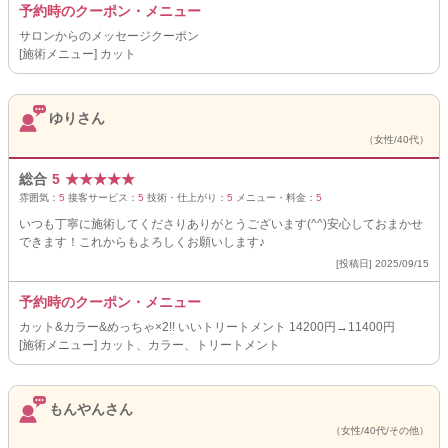
予約時のクーポン・メニュー
サロンからのメッセージクーポン
[施術メニュー] カット
ゆりさん
（女性/40代）
総合
5
★
★
★
★
★
雰囲気：
5
接客サービス：
5
技術・仕上がり：
5
メニュー・料金：
5
いつも丁寧に施術してくださりありがとうございます(^^)安心しておまかせ
できます！これからもよろしくお願いします♪
[投稿日] 2025/09/15
予約時のクーポン・メニュー
カット&カラー&めっちゃ×2!! いいトリートメント 14200円→11400円
[施術メニュー] カット、カラー、トリートメント
もんやんさん
（女性/40代/その他）