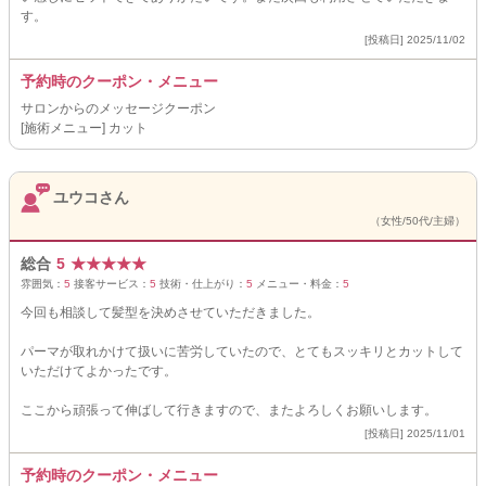
す。
[投稿日] 2025/11/02
予約時のクーポン・メニュー
サロンからのメッセージクーポン
[施術メニュー] カット
ユウコさん
（女性/50代/主婦）
総合
5
★
★
★
★
★
雰囲気：
5
接客サービス：
5
技術・仕上がり：
5
メニュー・料金：
5
今回も相談して髪型を決めさせていただきました。
パーマが取れかけて扱いに苦労していたので、とてもスッキリとカットして
いただけてよかったです。
ここから頑張って伸ばして行きますので、またよろしくお願いします。
[投稿日] 2025/11/01
予約時のクーポン・メニュー