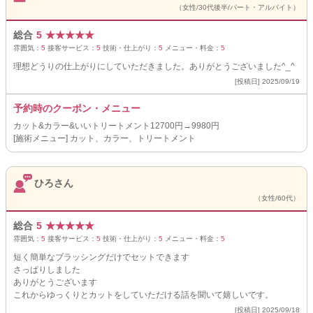
（女性/30代後半/パート・アルバイト）
総合
5
★
★
★
★
★
雰囲気：
5
接客サービス：
5
技術・仕上がり：
5
メニュー・料金：
5
理想どうりの仕上がりにしていただきました。ありがとうございました^_^
[投稿日] 2025/09/19
予約時のクーポン・メニュー
カット&カラー&いいトリートメント12700円→9980円
[施術メニュー] カット、カラー、トリートメント
ひろさん
（女性/60代）
総合
5
★
★
★
★
★
雰囲気：
5
接客サービス：
5
技術・仕上がり：
5
メニュー・料金：
5
短く簡単なブラッシングだけでセットできます
さっぱりしました
ありがとうございます
これからゆっくりとカットをしていただける話を聞いて嬉しいです。
[投稿日] 2025/09/18