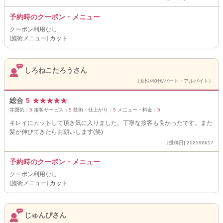
予約時のクーポン・メニュー
クーポン利用なし
[施術メニュー] カット
しろねこたろうさん
（女性/40代/パート・アルバイト）
総合
5
★
★
★
★
★
雰囲気：
5
接客サービス：
5
技術・仕上がり：
5
メニュー・料金：
5
キレイにカットして頂き気に入りました。丁寧な接客も良かったです。また
髪が伸びてきたらお願いします(笑)
[投稿日] 2025/09/17
予約時のクーポン・メニュー
クーポン利用なし
[施術メニュー] カット
じゅんぴさん