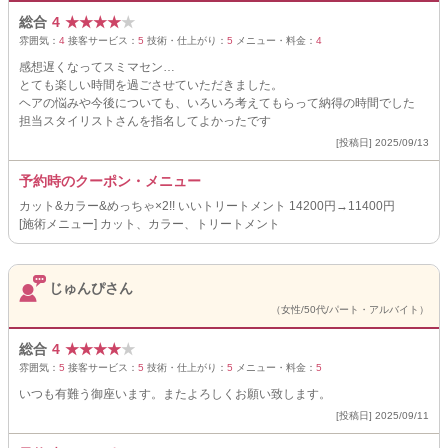
総合
4
★
★
★
★
★
雰囲気：
4
接客サービス：
5
技術・仕上がり：
5
メニュー・料金：
4
感想遅くなってスミマセン…
とても楽しい時間を過ごさせていただきました。
ヘアの悩みや今後についても、いろいろ考えてもらって納得の時間でした
担当スタイリストさんを指名してよかったです
[投稿日] 2025/09/13
予約時のクーポン・メニュー
カット&カラー&めっちゃ×2!! いいトリートメント 14200円→11400円
[施術メニュー] カット、カラー、トリートメント
じゅんぴさん
（女性/50代/パート・アルバイト）
総合
4
★
★
★
★
★
雰囲気：
5
接客サービス：
5
技術・仕上がり：
5
メニュー・料金：
5
いつも有難う御座います。またよろしくお願い致します。
[投稿日] 2025/09/11