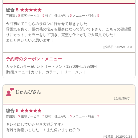
総合
5
★
★
★
★
★
雰囲気：
5
接客サービス：
5
技術・仕上がり：
5
メニュー・料金：
5
今回初めてこちらのサロンに行かせて頂きました。
雰囲気も良く、髪の毛の悩みも親身になって聞いて下さり、こちらの要望通
りにカット、カラーをして頂き、完璧な仕上がりで大満足でした！
またと伺いたいと思います！
[投稿日] 2025/10/03
予約時のクーポン・メニュー
カット&カラー&いいトリートメント12700円→9980円
[施術メニュー] カット、カラー、トリートメント
じゅんぴさん
（女性/50代）
総合
5
★
★
★
★
★
雰囲気：
5
接客サービス：
5
技術・仕上がり：
5
メニュー・料金：
5
キレイにしていただき大満足です♪
有難う御座いました！！また伺いますね(^-^)
[投稿日] 2025/09/24