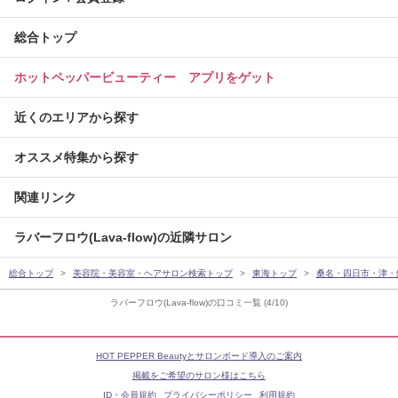
総合トップ
ホットペッパービューティー アプリをゲット
近くのエリアから探す
オススメ特集から探す
関連リンク
ラバーフロウ(Lava-flow)の近隣サロン
総合トップ
美容院・美容室・ヘアサロン検索トップ
東海トップ
桑名・四日市・津・
ラバーフロウ(Lava-flow)の口コミ一覧 (4/10)
HOT PEPPER Beautyとサロンボード導入のご案内
掲載をご希望のサロン様はこちら
ID・会員規約
プライバシーポリシー
利用規約