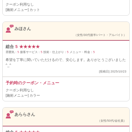
クーポン利用なし
[施術メニュー] カット
みほさん
（女性/30代後半/パート・アルバイト）
総合
5
★
★
★
★
★
雰囲気：
5
接客サービス：
5
技術・仕上がり：
5
メニュー・料金：
5
希望を丁寧に聞いていただけるので、安心します。ありがとうございました
^_^
[投稿日] 2025/10/23
予約時のクーポン・メニュー
クーポン利用なし
[施術メニュー] カラー
あららさん
（女性/50代/会社員）