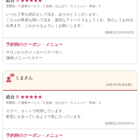
総合
5
★
★
★
★
★
雰囲気：
5
接客サービス：
5
技術・仕上がり：
5
メニュー・料金：
5
いつも丁寧な対応をして頂き、ありがとうございます。
こちらの希望も聞いて頂き、適切なアドバイスもしてくれ、安心してお任せ
出来ます。これからもよろしくお願いします。
[投稿日] 2025/10/20
予約時のクーポン・メニュー
サロンからのメッセージクーポン
[施術メニュー] カラー
くまさん
（女性/50代/会社員）
総合
5
★
★
★
★
★
雰囲気：
5
接客サービス：
5
技術・仕上がり：
5
メニュー・料金：
4
カラー、カットで利用しています。
髪質にも合っているようで気に入っています。
[投稿日] 2025/10/12
予約時のクーポン・メニュー