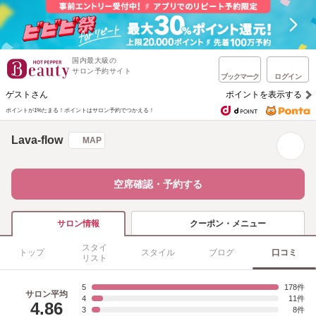
国内最大級の
サロン予約サイト
ブックマーク
ログイン
ゲストさん
ポイントを表示する
ポイントが1%たまる！
ポイントはサロン予約でつかえる！
Lava-flow
MAP
空席確認・予約する
クーポン・メニュー
サロン情報
スタイ
トップ
スタイル
ブログ
口コミ
リスト
5
178
サロン平均
4
11
4.86
3
8