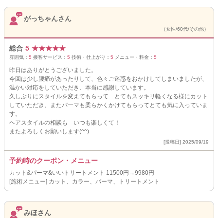
がっちゃんさん
（女性/60代/その他）
総合
5
★
★
★
★
★
雰囲気：
5
接客サービス：
5
技術・仕上がり：
5
メニュー・料金：
5
昨日はありがとうございました。
今回は少し腰痛があったりして、色々ご迷惑をおかけしてしまいましたが、
温かい対応をしていただき、本当に感謝しています。
久しぶりにスタイルを変えてもらって とてもスッキリ軽くなる様にカット
していただき、またパーマも柔らかくかけてもらってとても気に入っていま
す。
ヘアスタイルの相談も いつも楽しくて！
またよろしくお願いします(^^)
[投稿日] 2025/09/19
予約時のクーポン・メニュー
カット&パーマ&いいトリートメント 11500円→9980円
[施術メニュー] カット、カラー、パーマ、トリートメント
みほさん