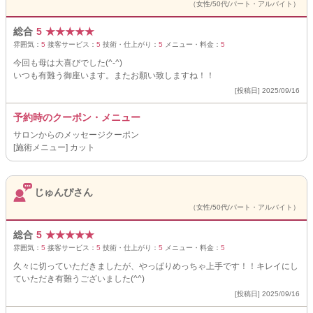
（女性/50代/パート・アルバイト）
総合
5
★
★
★
★
★
雰囲気：
5
接客サービス：
5
技術・仕上がり：
5
メニュー・料金：
5
今回も母は大喜びでした(^-^)
いつも有難う御座います。またお願い致しますね！！
[投稿日] 2025/09/16
予約時のクーポン・メニュー
サロンからのメッセージクーポン
[施術メニュー] カット
じゅんぴさん
（女性/50代/パート・アルバイト）
総合
5
★
★
★
★
★
雰囲気：
5
接客サービス：
5
技術・仕上がり：
5
メニュー・料金：
5
久々に切っていただきましたが、やっぱりめっちゃ上手です！！キレイにし
ていただき有難うございました(^^)
[投稿日] 2025/09/16