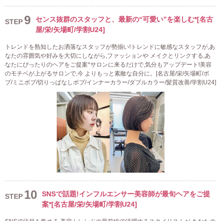
9
センス抜群のスタッフと、最新の“可愛い”を楽しむ*[名古
STEP
屋/栄/矢場町/学割U24]
トレンドを熟知したお洒落なスタッフが勢揃い!トレンドに敏感なスタッフが,あ
なたの雰囲気や好みを大切にしながら,ファッションや メイクとリンクする,あ
なたにぴったりのヘアをご提案*サロンに来るだけで,気分もアップデート!美容
のモチベが上がるサロンで,今 よりもっと素敵な自分に。[名古屋/栄/矢場町/ボ
ブ/ミニボブ/切りっぱなしボブ/インナーカラー/ダブルカラー/髪質改善/学割U24]
10
SNSで話題!インフルエンサー美容師が最旬ヘアをご提
STEP
案*[名古屋/栄/矢場町/学割U24]