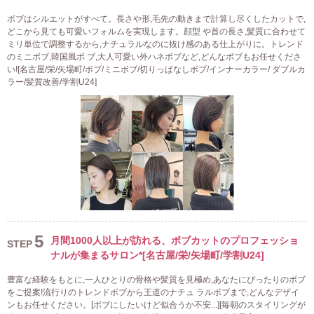
ボブはシルエットがすべて。長さや形,毛先の動きまで計算し尽くしたカットで,
どこから見ても可愛いフォルムを実現します。顔型 や首の長さ,髪質に合わせて
ミリ単位で調整するから,ナチュラルなのに抜け感のある仕上がりに。トレンド
のミニボブ,韓国風ボ ブ,大人可愛い外ハネボブなど,どんなボブもお任せくださ
い![名古屋/栄/矢場町/ボブ/ミニボブ/切りっぱなしボブ/インナーカラー/ ダブルカ
ラー/髪質改善/学割U24]
5
月間1000人以上が訪れる、ボブカットのプロフェッショ
STEP
ナルが集まるサロン*[名古屋/栄/矢場町/学割U24]
豊富な経験をもとに,一人ひとりの骨格や髪質を見極め,あなたにぴったりのボブ
をご提案!流行りのトレンドボブから王道のナチュ ラルボブまで,どんなデザイ
ンもお任せください。[ボブにしたいけど似合うか不安...][毎朝のスタイリングが