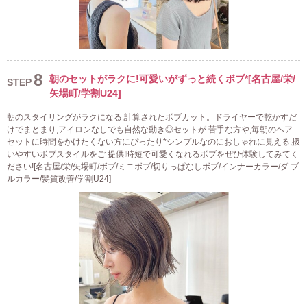
8
朝のセットがラクに!可愛いがずっと続くボブ*[名古屋/栄/
STEP
矢場町/学割U24]
朝のスタイリングがラクになる,計算されたボブカット。ドライヤーで乾かすだ
けでまとまり,アイロンなしでも自然な動き◎セットが 苦手な方や,毎朝のヘア
セットに時間をかけたくない方にぴったり*シンプルなのにおしゃれに見える,扱
いやすいボブスタイルをご 提供!時短で可愛くなれるボブをぜひ体験してみてく
ださい![名古屋/栄/矢場町/ボブ/ミニボブ/切りっぱなしボブ/インナーカラー/ダ ブ
ルカラー/髪質改善/学割U24]