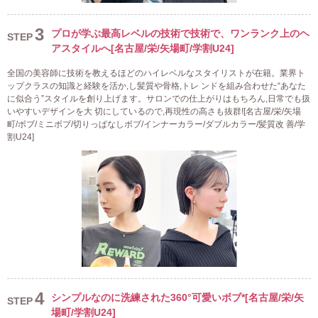
3
プロが学ぶ最高レベルの技術で技術で、ワンランク上のヘ
STEP
アスタイルへ[名古屋/栄/矢場町/学割U24]
全国の美容師に技術を教えるほどのハイレベルなスタイリストが在籍。業界ト
ップクラスの知識と経験を活か,し髪質や骨格,トレ ンドを組み合わせた“あなた
に似合う”スタイルを創り上げます。サロンでの仕上がりはもちろん,日常でも扱
いやすいデザインを大 切にしているので,再現性の高さも抜群![名古屋/栄/矢場
町/ボブ/ミニボブ/切りっぱなしボブ/インナーカラー/ダブルカラー/髪質改 善/学
割U24]
4
シンプルなのに洗練された360°可愛いボブ*[名古屋/栄/矢
STEP
場町/学割U24]