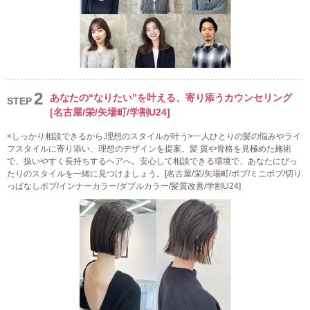
2
あなたの“なりたい”を叶える、寄り添うカウンセリング
STEP
[名古屋/栄/矢場町/学割U24]
<しっかり相談できるから,理想のスタイルが叶う>一人ひとりの髪の悩みやライ
フスタイルに寄り添い、理想のデザインを提案。髪 質や骨格を見極めた施術
で、扱いやすく長持ちするヘアへ。安心して相談できる環境で、あなたにぴっ
たりのスタイルを一緒に見つけましょう。[名古屋/栄/矢場町/ボブ/ミニボブ/切り
っぱなしボブ/インナーカラー/ダブルカラー/髪質改善/学割U24]