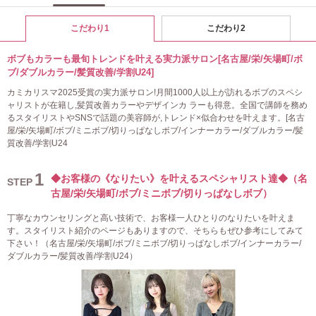
こだわり1
こだわり2
ボブもカラーも最旬トレンドを叶える実力派サロン[名古屋/栄/矢場町/ボ
ブ/ダブルカラー/髪質改善/学割U24]
カミカリスマ2025受賞の実力派サロン!月間1000人以上が訪れるボブのスペシ
ャリストが在籍し,髪質改善カラーやデザインカ ラーも得意。全国で講師を務め
るスタイリストやSNSで話題の美容師が,トレンド×似合わせを叶えます。[名古
屋/栄/矢場町/ボブ/ミニボブ/切りっぱなしボブ/インナーカラー/ダブルカラー/髪
質改善/学割U24
1
◆お客様の《なりたい》を叶えるスペシャリスト達◆（名
STEP
古屋/栄/矢場町/ボブ/ミニボブ/切りっぱなしボブ）
丁寧なカウンセリングと高い技術で、お客様一人ひとりのなりたいを叶えま
す。スタイリスト紹介のページもありますので、そちらもぜひ参考にしてみて
下さい！（名古屋/栄/矢場町/ボブ/ミニボブ/切りっぱなしボブ/インナーカラー/
ダブルカラー/髪質改善/学割U24）