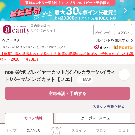
国内最大級の
サロン予約サイト
ブックマーク
ログイン
ゲストさん
ポイントを表示する
ポイントが1%たまる！
ポイントはサロン予約でつかえる！
【重要】熊本県熊本地方で発生した地震の影響のある地域へご予約されているお客
様へ（2026年7月28日）
noe 栄/ボブ/レイヤーカット/ダブルカラー/ハイライ
ト/パーマ/メンズカット【ノエ】
MAP
空席確認・予約する
スタッフ募集を見る
クーポン・メニュー
サロン情報
スタイ
トップ
こだわり
スタイル
ブログ
口コミ
リスト