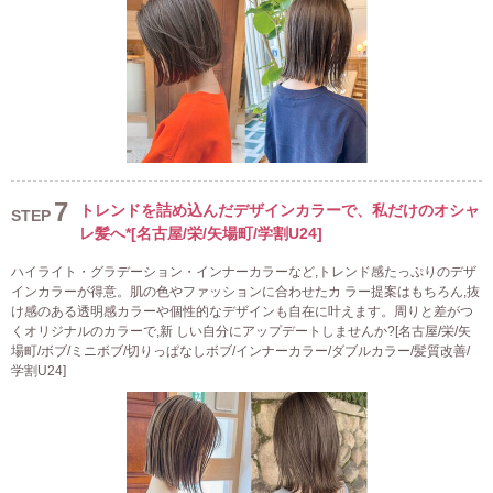
7
トレンドを詰め込んだデザインカラーで、私だけのオシャ
STEP
レ髪へ*[名古屋/栄/矢場町/学割U24]
ハイライト・グラデーション・インナーカラーなど,トレンド感たっぷりのデザ
インカラーが得意。肌の色やファッションに合わせたカ ラー提案はもちろん,抜
け感のある透明感カラーや個性的なデザインも自在に叶えます。周りと差がつ
くオリジナルのカラーで,新 しい自分にアップデートしませんか?[名古屋/栄/矢
場町/ボブ/ミニボブ/切りっぱなしボブ/インナーカラー/ダブルカラー/髪質改善/
学割U24]