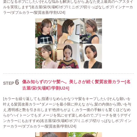
楽になるボブにしたい]そんな悩みも解決しながら,あなた史上最高のヘアスタイ
ルを実現します*[名古屋/栄/矢場町/ボブ/ミニボブ/切りっぱなしボブ/ インナーカ
ラー/ダブルカラー/髪質改善/学割U24]
6
傷み知らずのツヤ髪へ。美しさが続く髪質改善カラー[名
STEP
古屋/栄/矢場町/学割U24]
[カラーを繰り返しても,指通りなめらかなツヤ髪をキープしたい]そんな願いを
叶える髪質改善カラー*ダメージを最小限に抑えな がら,髪の内側から潤いを与
え,透明感と艶を引き出します!色持ちがよく,カラー後の手触りも驚くほどなめ
らか*ハイトーンでもダ メージを気にせず楽しめるので,ブリーチを使うデザイ
ンカラーにもおすすめ[名古屋/栄/矢場町/ボブ/ミニボブ/切りっぱなしボブ/ イン
ナーカラー/ダブルカラー/髪質改善/学割U24]