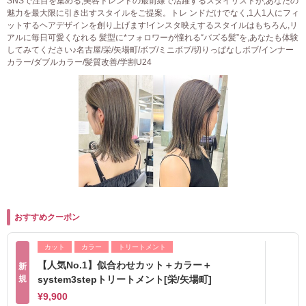
SNSで注目を集める,美容トレンドの最前線で活躍するスタイリストが,あなたの
魅力を最大限に引き出すスタイルをご提案。トレ ンドだけでなく,1人1人にフィ
ットするヘアデザインを創り上げます!インスタ映えするスタイルはもちろん,リ
アルに毎日可愛くなれる 髪型に*フォロワーが憧れる“バズる髪”を,あなたも体験
してみてください♪名古屋/栄/矢場町/ボブ/ミニボブ/切りっぱなしボブ/インナー
カラー/ダブルカラー/髪質改善/学割U24
おすすめクーポン
カット
カラー
トリートメント
【人気No.1】似合わせカット＋カラー＋
新
規
system3stepトリートメント[栄/矢場町]
¥9,900