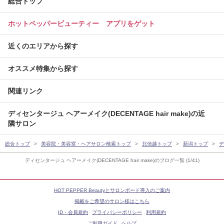
総合トップ
ホットペッパービューティー アプリをゲット
近くのエリアから探す
オススメ特集から探す
関連リンク
ディセンタージュ ヘアーメイク(DECENTAGE hair make)の近
隣サロン
総合トップ
美容院・美容室・ヘアサロン検索トップ
北信越トップ
新潟トップ
デ
ディセンタージュ ヘアーメイク(DECENTAGE hair make)のブログ一覧 (1/41)
HOT PEPPER Beautyとサロンボード導入のご案内
掲載をご希望のサロン様はこちら
ID・会員規約
プライバシーポリシー
利用規約
ご利用ガイド
ヘルプ