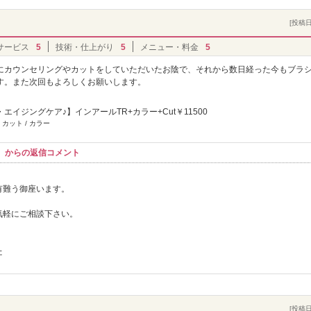
[投稿日]
サービス
5
技術・仕上がり
5
メニュー・料金
5
にカウンセリングやカットをしていただいたお陰で、それから数日経った今もブラ
す。また次回もよろしくお願いします。
エイジングケア♪】インアールTR+カラー+Cut￥11500
 カット / カラー
ウナ】からの返信コメント
有難う御座います。
気軽にご相談下さい。
た
[投稿日]