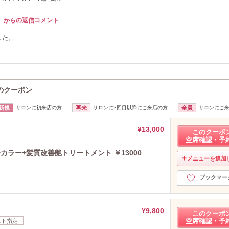
ウナ】からの返信コメント
した。
a)のクーポン
新規
サロンに初来店の方
再来
サロンに2回目以降にご来店の方
全員
サロンにご
¥13,000
このクーポ
空席確認・予
ラー+髪質改善艶トリートメント ￥13000
メニューを追加
ブックマー
¥9,800
このクーポ
空席確認・予
スト指定