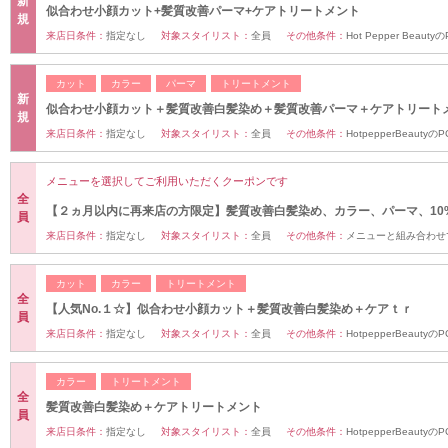
新
似合わせ小顔カット+髪質改善パーマ+ケアトリートメント
規
来店日条件：
指定なし
対象スタイリスト：
全員
その他条件：
Hot Pepper Bea
カット
カラー
パーマ
トリートメント
新
似合わせ小顔カット＋髪質改善白髪染め＋髪質改善パーマ＋ケアトリート
規
来店日条件：
指定なし
対象スタイリスト：
全員
その他条件：
HotpepperBeaut
メニューを選択してご利用いただくクーポンです
全
【２ヵ月以内に再来店の方限定】髪質改善白髪染め、カラー、パーマ、10%
員
来店日条件：
指定なし
対象スタイリスト：
全員
その他条件：
メニューと組み合わせ
カット
カラー
トリートメント
全
【人気No.１☆】似合わせ小顔カット＋髪質改善白髪染め＋ケアｔｒ
員
来店日条件：
指定なし
対象スタイリスト：
全員
その他条件：
HotpepperBeaut
カラー
トリートメント
全
髪質改善白髪染め＋ケアトリートメント
員
来店日条件：
指定なし
対象スタイリスト：
全員
その他条件：
HotpepperBeaut