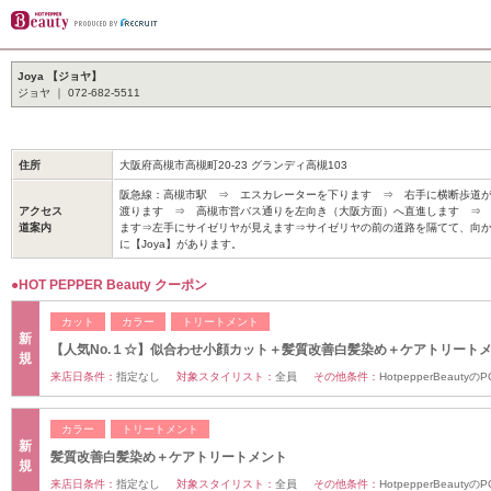
Joya 【ジョヤ】
ジョヤ ｜ 072-682-5511
住所
大阪府高槻市高槻町20-23 グランディ高槻103
阪急線：高槻市駅 ⇒ エスカレーターを下ります ⇒ 右手に横断歩道
アクセス
渡ります ⇒ 高槻市営バス通りを左向き（大阪方面）へ直進します ⇒
道案内
ます⇒左手にサイゼリヤが見えます⇒サイゼリヤの前の道路を隔てて、向
に【Joya】があります。
●HOT PEPPER Beauty クーポン
カット
カラー
トリートメント
新
【人気No.１☆】似合わせ小顔カット＋髪質改善白髪染め＋ケアトリート
規
来店日条件：
指定なし
対象スタイリスト：
全員
その他条件：
HotpepperBeaut
カラー
トリートメント
新
髪質改善白髪染め＋ケアトリートメント
規
来店日条件：
指定なし
対象スタイリスト：
全員
その他条件：
HotpepperBeaut