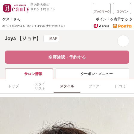
国内最大級の
サロン予約サイト
ブックマーク
ログイン
ゲストさん
ポイントを表示する
ポイントが1%たまる！
ポイントはサロン予約でつかえる！
Joya 【ジョヤ】
MAP
空席確認・予約する
クーポン・メニュー
サロン情報
スタイ
トップ
スタイル
ブログ
口コミ
リスト