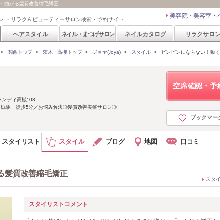
動く・曲がる髪質改善縮毛矯正
美容院・美容室・
ン ・リラク＆ビューティーサロン検索・予約サイト
ヘアスタイル
ネイル・まつげサロン
ネイルカタログ
リラクサロ
>
関西トップ
>
茨木・高槻トップ
>
ジョヤ(Joya)
>
スタイル
>
ピンピンにならない！動く
空席確認・予
ランディ高槻103
高槻駅 徒歩5分／お悩み解決◎髪質改善美髪サロン◎
ブックマー
スタイリスト
スタイル
ブログ
地図
口コミ
る髪質改善縮毛矯正
スタ
スタイリストコメント