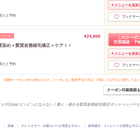
メニューを追加
帯を見たと予約
ブックマー
¥24,800
トメント
このクーポ
空席確認・予
髪染め＋髪質改善縮毛矯正＋ケアｔｒ
メニューを追加
帯を見たと予約
ブックマー
※随時クーポンが切り替わります。クーポンをご利用予定の方は、印刷してお手元に保管してお
クーポン印刷画面
ョヤ(Joya) ピンピンにならない！動く・曲がる髪質改善縮毛矯正/ホットペッパー
高槻
グレイカラー・白髪カバーが得意なサロン
縮毛矯正・ストレートが得意なサロ