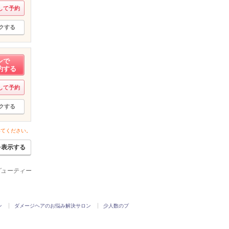
して予約
クする
ンで
約する
して予約
クする
いてください。
を表示する
ビューティー
ン
ダメージヘアのお悩み解決サロン
少人数のプ