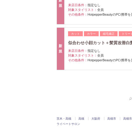
新
来店日条件：
指定なし
規
対象スタイリスト：
全員
その他条件：
HotpepperBeautyのPC/携
カット
カラー
縮毛矯正
トリー
似合わせ小顔カット＋髪質改善白
新
来店日条件：
指定なし
規
対象スタイリスト：
全員
その他条件：
HotpepperBeautyのPC/携
ジ
茨木・高槻
高槻
大阪府
高槻市
高槻市
ライベートサロン