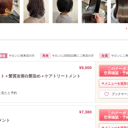
新規
サロンに初来店の方
再来
サロンに2回目以降にご来店の方
全員
サロンにご
¥9,000
このクーポ
空席確認・予
ット＋髪質改善白髪染め＋ケアトリートメント
メニューを追加
携帯を見たと予約
ブックマー
¥7,380
このクーポ
空席確認・予
メント
メニューを追加