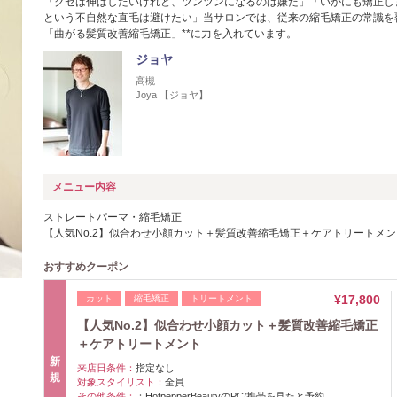
「クセは伸ばしたいけれど、ツンツンになるのは嫌だ」「いかにも矯正し
という不自然な直毛は避けたい」当サロンでは、従来の縮毛矯正の常識を覆
「曲がる髪質改善縮毛矯正」**に力を入れています。
ジョヤ
高槻
Joya 【ジョヤ】
メニュー内容
ストレートパーマ・縮毛矯正
【人気No.2】似合わせ小顔カット＋髪質改善縮毛矯正＋ケアトリートメ
おすすめクーポン
¥17,800
カット
縮毛矯正
トリートメント
【人気No.2】似合わせ小顔カット＋髪質改善縮毛矯正
＋ケアトリートメント
新
来店日条件：
指定なし
規
対象スタイリスト：
全員
その他条件：
：HotpepperBeautyのPC/携帯を見たと予約