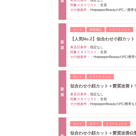
規
対象スタイリスト：
全員
その他条件：
HotpepperBeautyのPC／
カット
縮毛矯正
トリートメント
【人気No.2】似合わせ小顔カ
新
来店日条件：
指定なし
規
対象スタイリスト：
全員
その他条件：
：HotpepperBeautyのPC
カット
トリートメント
似合わせ小顔カット＋髪質改善ト
新
来店日条件：
指定なし
規
対象スタイリスト：
全員
その他条件：
HotpepperBeautyのPC/携
カット
カラー
トリートメント
似合わせ小顔カット＋髪質改善白