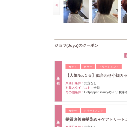
ジョヤ(Joya)のクーポン
カット
カラー
トリートメント
【人気No.１☆】似合わせ小顔カ
新
来店日条件：
指定なし
規
対象スタイリスト：
全員
その他条件：
HotpepperBeautyのPC／
カラー
トリートメント
髪質改善白髪染め＋ケアトリート
新
来店日条件：
指定なし