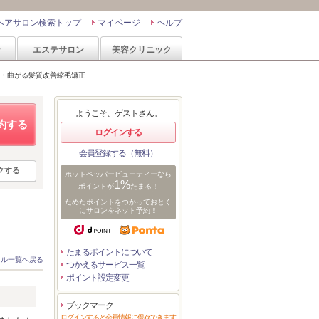
ヘアサロン検索トップ
マイページ
ヘルプ
ン
エステサロン
美容クリニック
・曲がる髪質改善縮毛矯正
ようこそ、ゲストさん。
約する
ログインする
会員登録する（無料）
クする
ホットペッパービューティーなら
1%
ポイントが
たまる！
ためたポイントをつかっておとく
にサロンをネット予約！
たまるポイントについて
イル一覧へ戻る
つかえるサービス一覧
ポイント設定変更
ブックマーク
ログインすると会員情報に保存できます