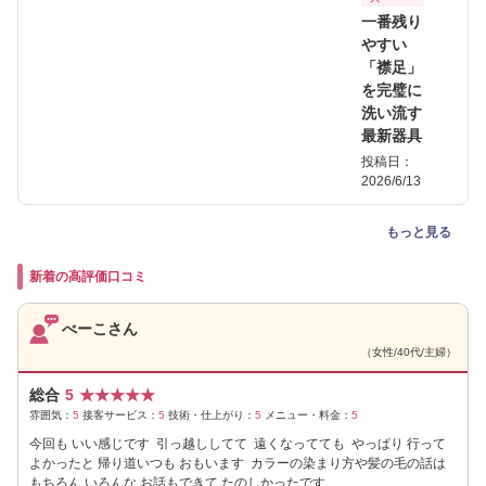
一番残り
やすい
「襟足」
を完璧に
洗い流す
最新器具
投稿日：
2026/6/13
もっと見る
新着の高評価口コミ
べーこさん
（女性/40代/主婦）
総合
5
★
★
★
★
★
雰囲気：
5
接客サービス：
5
技術・仕上がり：
5
メニュー・料金：
5
今回も いい感じです 引っ越ししてて 遠くなってても やっぱり 行って
よかったと 帰り道いつも おもいます カラーの染まり方や髪の毛の話は
もちろん いろんな お話もできて たのしかったです