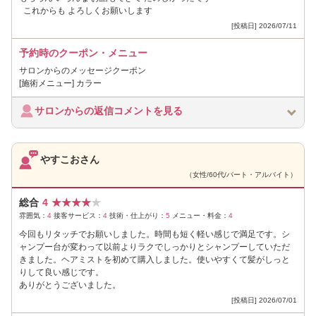
これからも よろしくお願いします
[投稿日] 2026/07/11
予約時のクーポン・メニュー
サロンからのメッセージクーポン
[施術メニュー] カラー
サロンからの返信コメントを見る
やすこおさん
（女性/60代/パート・アルバイト）
総合
4
★
★
★
★
★
雰囲気：
4
接客サービス：
4
技術・仕上がり：
5
メニュー・料金：
4
今回もリタッチでお願いしました。時間も短く軽い感じで満足です。シ
ャンプー台が変わって以前よりラクでしっかりとシャンプーしていただ
きました。ヘアミストを初めて購入しました。使いやすくて髪がしっと
りして良い感じです。
ありがとうございました。
[投稿日] 2026/07/01