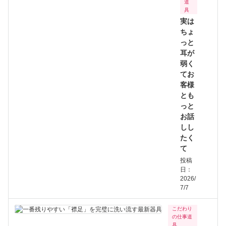
道
具
実は
ちょ
っと
耳が
弱く
てお
客様
とも
っと
お話
しし
たく
て
投稿
日：
2026/
7/7
こだわり
の仕事道
具