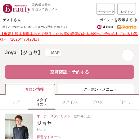
国内最大級の
サロン予約サイト
ブックマーク
ログイン
ゲストさん
ポイントを表示する
ポイントが1%たまる！
ポイントはサロン予約でつかえる！
【重要】熊本県熊本地方で発生した地震の影響のある地域へご予約されているお客
様へ（2026年7月28日）
Joya 【ジョヤ】
MAP
空席確認・予約する
クーポン・メニュー
サロン情報
スタイ
トップ
スタイル
ブログ
口コミ
リスト
オーナースタイリスト
（歴20年以上）
ジョヤ
ジョヤ
得意なイメージ