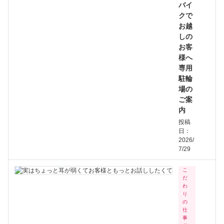
バイ
クで
お越
しの
お客
様へ
専用
駐輪
場の
ご案
内
投稿
日：
2026/
7/29
こ
だ
わ
り
の
仕
事