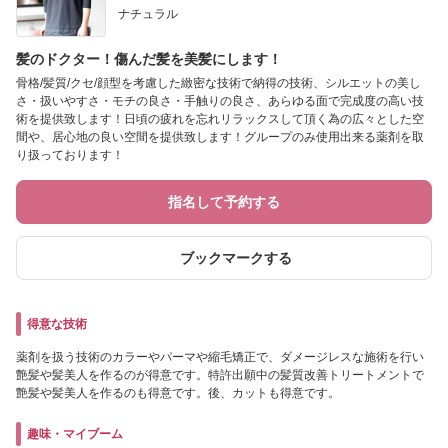
ナチュラル
髪のドクター！傷んだ髪を美髪にします！
骨格/髪質/クセ/顔型を考慮した緻密な技術で納得の技術、シルエットの美し
さ・扱いやすさ・モチの良さ・手触りの良さ、あらゆる面で完成度の高い技
術を提供致します！日頃の疲れを忘れリラックスして頂く為の広々とした空
間や、居心地の良い空間を提供致します！グループのみ使用出来る薬剤を取
り扱っております！
指名して予約する
ブックマークする
得意な技術
薬剤を扱う技術のカラーやパーマや縮毛矯正で、ダメージレスな施術を行い
艶髪や髪美人を作るのが得意です。特許出願中の髪質改善トリートメントで
艶髪や髪美人を作るのも得意です。後、カットも得意です。
趣味・マイブーム