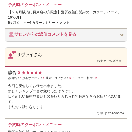
予約時のクーポン・メニュー
【２ヵ月以内に再来店の方限定】髪質改善白髪染め、カラー、パーマ、
10%OFF
[施術メニュー] カラー / トリートメント
サロンからの返信コメントを見る
リヴァイさん
（女性/50代/会社員）
総合
5
★
★
★
★
★
雰囲気：
5
接客サービス：
5
技術・仕上がり：
5
メニュー・料金：
5
今回も安心してお任せ出来ました。
新しくシャンプー台が変わったそうです。
日々新しい技術や良いものを取り入れられて信用できるお店だと思いま
す。
またお世話になります。
[投稿日] 2026/06/30
予約時のクーポン・メニュー
髪質改善白髪染め＋ケアトリートメント