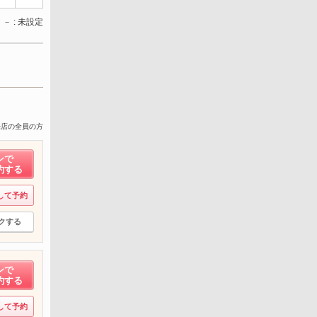
－
: 未設定
来店の全員の方
ンで
約する
して予約
クする
ンで
約する
して予約