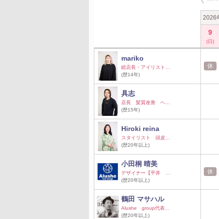
202
9
(日)
mariko
休
総店長・アイリスト…
(歴14年)
具志
店長 髪質改善 ヘ…
(歴15年)
Hiroki reina
スタイリスト 頭皮…
(歴20年以上)
小田桐 晴美
休
デザイナー【平井 …
(歴20年以上)
鶴田 マサハル
Alushe group代表…
(歴20年以上)