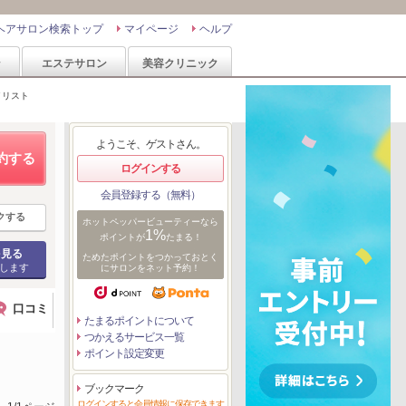
ヘアサロン検索トップ
マイページ
ヘルプ
ン
エステサロン
美容クリニック
イリスト
ようこそ、ゲストさん。
約する
ログインする
会員登録する（無料）
クする
ホットペッパービューティーなら
1%
ポイントが
たまる！
を見る
ためたポイントをつかっておとく
します
にサロンをネット予約！
口コミ
たまるポイントについて
つかえるサービス一覧
ポイント設定変更
ブックマーク
ログインすると会員情報に保存できます