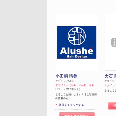
小田桐 晴美
大石 
オダギリ ハルミ
オオイシ
デザイナー【平井 平井駅 学割
スタイリ
U24】
（歴20年以上）
よろしく
よろしくお願いします！【ご新規様
の指名不可】
休日をチェックする