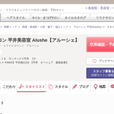
美容院・美容室・
ン ・リラク＆ビューティーサロン検索・予約サイト
ヘアスタイル
ネイル・まつげサロン
ネイルカタログ
リラクサロ
>
関東トップ
>
両国・錦糸町・小岩・森下・瑞江トップ
>
アルーシェ 平井(Alushe)
>
スタ
ン 平井美容室 Alushe【アルーシェ】
空席確認・予
ン ヒライビヨウシツ アルーシェ
－１８ サンマックス平井 ２F
ブックマー
ット￥9900】平井南口3分 【平井 オージュア 髪質改善】
スタッフ募集
外部サイトに移動
こだわり
スタイリスト
スタイル
ブログ
地図
スト