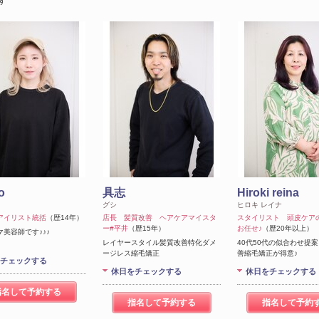
す
o
具志
Hiroki reina
グシ
ヒロキ レイナ
アイリスト統括
（歴14年）
店長 髪質改善 ヘアケアマイスタ
スタイリスト 頭皮ケア
ー#平井
（歴15年）
お任せ♪
（歴20年以上）
美容師です♪♪♪
レイヤースタイル髪質改善特化ダメ
40代50代の似合わせ提案
ージレス縮毛矯正
善縮毛矯正が得意♪
チェックする
休日をチェックする
休日をチェックする
指名して予約する
指名して予約する
指名して予約