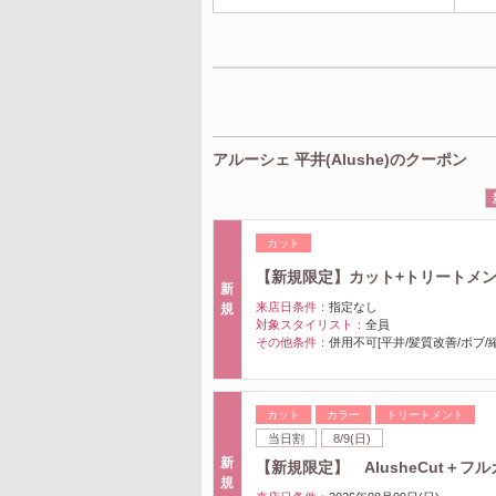
アルーシェ 平井(Alushe)のクーポン
カット
【新規限定】カット+トリートメ
新
来店日条件：
指定なし
規
対象スタイリスト：
全員
その他条件：
併用不可[平井/髪質改善/ボブ/
カット
カラー
トリートメント
当日割
8/9(日)
新
【新規限定】 AlusheCut＋フ
規