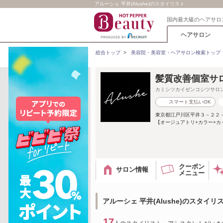
アルーシェ 平井(Alushe)のスタイリスト
国内最大級のヘアサロ
ヘアサロン
総合トップ
>
美容院・美容室・ヘアサロン検索トップ
髪質改善個室サロ
カミシツカイゼンコシツサロ
スマート支払いOK
東京都江戸川区平井３－２２
【オージュアトリ+カラー+カ
クーポン
サロン情報
メニュー
アルーシェ 平井(Alushe)のスタイリ
17