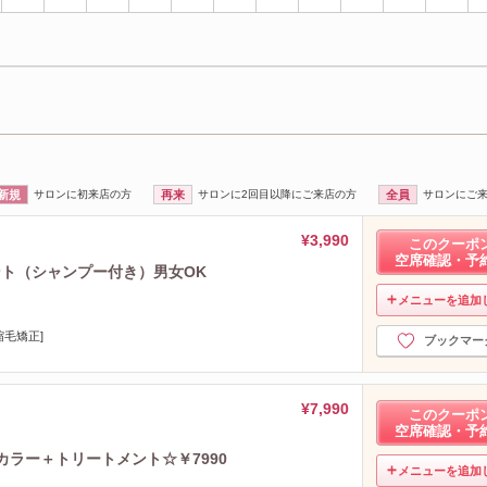
新規
サロンに初来店の方
再来
サロンに2回目以降にご来店の方
全員
サロンにご
¥3,990
このクーポ
空席確認・予
ント（シャンプー付き）男女OK
メニューを追加
縮毛矯正]
ブックマー
¥7,990
このクーポ
空席確認・予
ルカラー＋トリートメント☆￥7990
メニューを追加