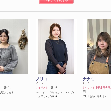
指名して予約する
リ
ノリコ
ナナミ
ノリコ
ナナミ
ト
（歴5年）
アイリスト
（歴15年）
ネイリスト【平井/平井駅
年）
お願いします
マツエク パリジェンヌ アイブロ
ーお任せください★
宜しくお願い致します。