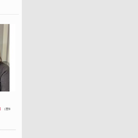
】
（歴8