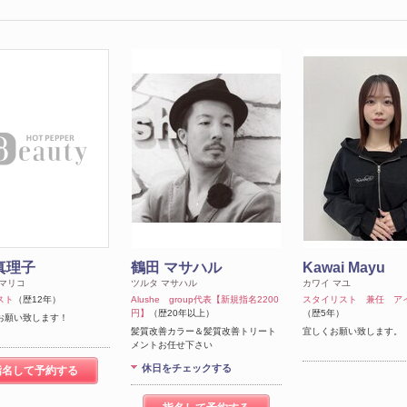
真理子
鶴田 マサハル
Kawai Mayu
 マリコ
ツルタ マサハル
カワイ マユ
スト
（歴12年）
Alushe group代表【新規指名2200
スタイリスト 兼任 ア
円】
（歴20年以上）
（歴5年）
お願い致します！
髪質改善カラー＆髪質改善トリート
宜しくお願い致します。
メントお任せ下さい
休日をチェックする
指名して予約する