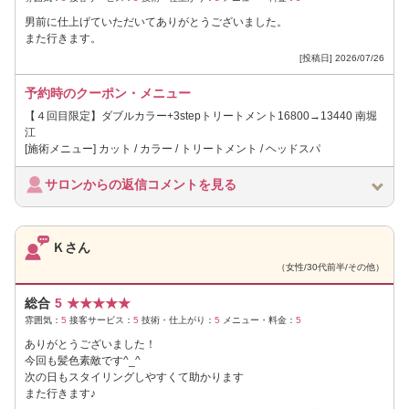
男前に仕上げていただいてありがとうございました。
また行きます。
[投稿日] 2026/07/26
予約時のクーポン・メニュー
【４回目限定】ダブルカラー+3stepトリートメント16800→13440 南堀
江
[施術メニュー] カット / カラー / トリートメント / ヘッドスパ
サロンからの返信コメントを見る
Ｋさん
（女性/30代前半/その他）
総合
5
★
★
★
★
★
雰囲気：
5
接客サービス：
5
技術・仕上がり：
5
メニュー・料金：
5
ありがとうございました！
今回も髪色素敵です^_^
次の日もスタイリングしやすくて助かります
また行きます♪