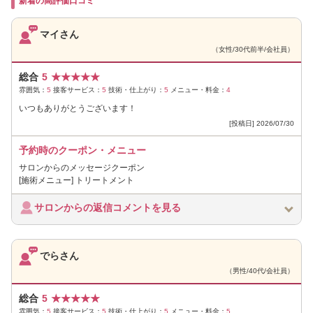
新着の高評価口コミ
マイさん
（女性/30代前半/会社員）
総合
5
★
★
★
★
★
雰囲気：
5
接客サービス：
5
技術・仕上がり：
5
メニュー・料金：
4
いつもありがとうございます！
[投稿日] 2026/07/30
予約時のクーポン・メニュー
サロンからのメッセージクーポン
[施術メニュー] トリートメント
サロンからの返信コメントを見る
でらさん
（男性/40代/会社員）
総合
5
★
★
★
★
★
雰囲気：
5
接客サービス：
5
技術・仕上がり：
5
メニュー・料金：
5