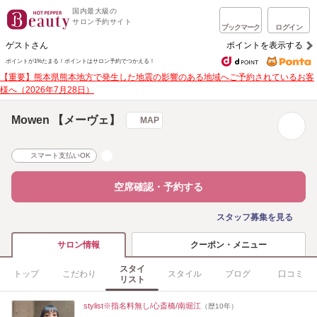
国内最大級の
サロン予約サイト
ブックマーク
ログイン
ゲストさん
ポイントを表示する
ポイントが1%たまる！
ポイントはサロン予約でつかえる！
【重要】熊本県熊本地方で発生した地震の影響のある地域へご予約されているお客
様へ（2026年7月28日）
Mowen 【メーヴェ】
MAP
スマート支払いOK
空席確認・予約する
スタッフ募集を見る
クーポン・メニュー
サロン情報
スタイ
トップ
こだわり
スタイル
ブログ
口コミ
リスト
stylist※指名料無し/心斎橋/南堀江
（歴10年）