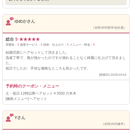
ゆめかさん
（女性/30代前半/会社員）
総合
5
★
★
★
★
★
雰囲気：
5
接客サービス：
5
技術・仕上がり：
5
メニュー・料金：
5
結婚式前にヘアセットして頂きました。
迅速丁寧で、風が強かったのですが崩れることなく綺麗に仕上げて頂きまし
た。
祝日でしたが、手頃な価格なところも良かったです。
[投稿日] 2025/10/16
予約時のクーポン・メニュー
土・祝日 12時以降ヘアセット￥3500 六本木
[施術メニュー] ヘアセット
Yさん
（女性/20代後半）