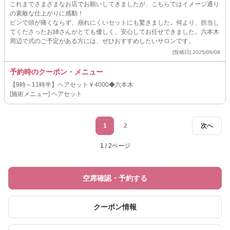
これまでさまざまなお店でお願いしてきましたが、こちらではイメージ通り
の素敵な仕上がりに感動！
ピンで頭が痛くならず、崩れにくいセットにも驚きました。何より、担当し
てくださったお姉さんがとても優しく、安心してお任せできました。六本木
周辺で式のご予定がある方には、ぜひおすすめしたいサロンです。
[投稿日] 2025/06/08
予約時のクーポン・メニュー
【9時～11時半】ヘアセット￥4000◆六本木
[施術メニュー] ヘアセット
1
2
次へ
1 / 2ページ
空席確認・予約する
クーポン情報