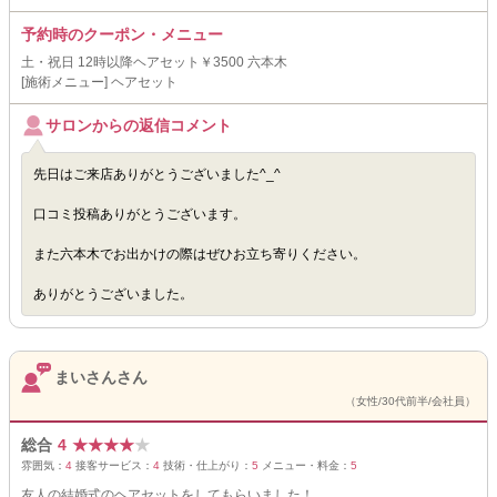
予約時のクーポン・メニュー
土・祝日 12時以降ヘアセット￥3500 六本木
[施術メニュー] ヘアセット
サロンからの返信コメント
先日はご来店ありがとうございました^_^
口コミ投稿ありがとうございます。
また六本木でお出かけの際はぜひお立ち寄りください。
ありがとうございました。
まいさんさん
（女性/30代前半/会社員）
総合
4
★
★
★
★
★
雰囲気：
4
接客サービス：
4
技術・仕上がり：
5
メニュー・料金：
5
友人の結婚式のヘアセットをしてもらいました！