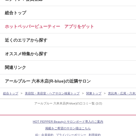
総合トップ
ホットペッパービューティー アプリをゲット
近くのエリアから探す
オススメ特集から探す
関連リンク
アールブルー 六本木店(R-blue)の近隣サロン
総合トップ
美容院・美容室・ヘアサロン検索トップ
関東トップ
恵比寿・広尾・六本
アールブルー 六本木店(R-blue)の口コミ一覧 (1/2)
HOT PEPPER Beautyとサロンボード導入のご案内
掲載をご希望のサロン様はこちら
ID・会員規約
プライバシーポリシー
利用規約