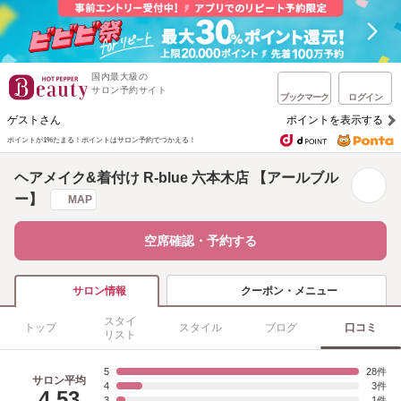
国内最大級の
サロン予約サイト
ブックマーク
ログイン
ゲストさん
ポイントを表示する
ポイントが1%たまる！
ポイントはサロン予約でつかえる！
ヘアメイク&着付け R-blue 六本木店 【アールブル
ー】
MAP
空席確認・予約する
クーポン・メニュー
サロン情報
スタイ
トップ
スタイル
ブログ
口コミ
リスト
5
28
サロン平均
4
3
4.53
3
1