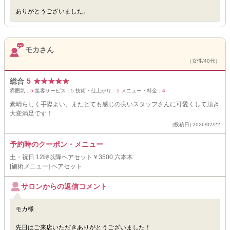
ありがとうございました。
モカさん
（女性/40代）
総合
5
★
★
★
★
★
雰囲気：
5
接客サービス：
5
技術・仕上がり：
5
メニュー・料金：
4
素晴らしく手際よい、またとても感じの良いスタッフさんに可愛くして頂き
大変満足です！
[投稿日] 2026/02/22
予約時のクーポン・メニュー
土・祝日 12時以降ヘアセット￥3500 六本木
[施術メニュー] ヘアセット
サロンからの返信コメント
モカ様
先日はご来店いただきありがとうございました！