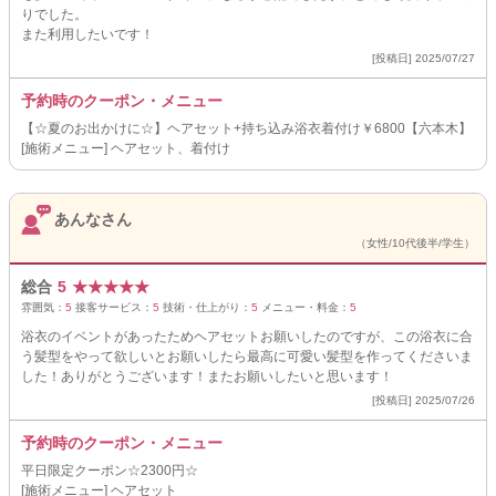
りでした。
また利用したいです！
[投稿日] 2025/07/27
予約時のクーポン・メニュー
【☆夏のお出かけに☆】ヘアセット+持ち込み浴衣着付け￥6800【六本木】
[施術メニュー] ヘアセット、着付け
あんなさん
（女性/10代後半/学生）
総合
5
★
★
★
★
★
雰囲気：
5
接客サービス：
5
技術・仕上がり：
5
メニュー・料金：
5
浴衣のイベントがあったためヘアセットお願いしたのですが、この浴衣に合
う髪型をやって欲しいとお願いしたら最高に可愛い髪型を作ってくださいま
した！ありがとうございます！またお願いしたいと思います！
[投稿日] 2025/07/26
予約時のクーポン・メニュー
平日限定クーポン☆2300円☆
[施術メニュー] ヘアセット