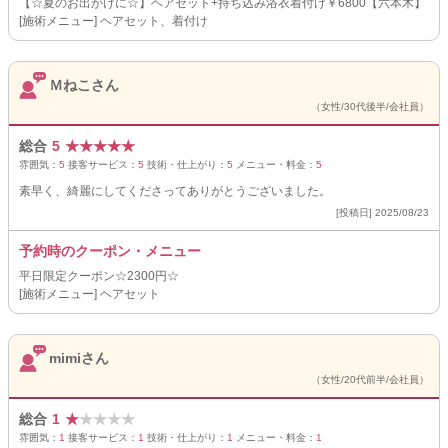
【☆夏のお出かけに☆】ヘアセット+持ち込み浴衣着付け￥6800【六本木】
[施術メニュー] ヘアセット、着付け
Ｍねこさん
（女性/30代後半/会社員）
総合
5
★
★
★
★
★
雰囲気：
5
接客サービス：
5
技術・仕上がり：
5
メニュー・料金：
5
素早く、綺麗にしてくださってありがとうございました。
[投稿日] 2025/08/23
予約時のクーポン・メニュー
平日限定クーポン☆2300円☆
[施術メニュー] ヘアセット
mimiさん
（女性/20代前半/会社員）
総合
1
★
★
★
★
★
雰囲気：
1
接客サービス：
1
技術・仕上がり：
1
メニュー・料金：
1