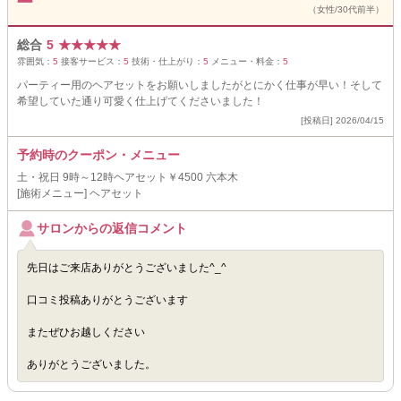
（女性/30代前半）
総合
5
★
★
★
★
★
雰囲気：
5
接客サービス：
5
技術・仕上がり：
5
メニュー・料金：
5
パーティー用のヘアセットをお願いしましたがとにかく仕事が早い！そして
希望していた通り可愛く仕上げてくださいました！
[投稿日] 2026/04/15
予約時のクーポン・メニュー
土・祝日 9時～12時ヘアセット￥4500 六本木
[施術メニュー] ヘアセット
サロンからの返信コメント
先日はご来店ありがとうございました^_^
口コミ投稿ありがとうございます
またぜひお越しください
ありがとうございました。