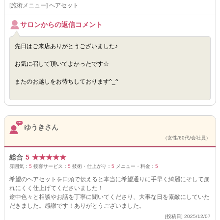
[施術メニュー] ヘアセット
サロンからの返信コメント
先日はご来店ありがとうございました♪
お気に召して頂いてよかったです☆
またのお越しをお待ちしております^_^
ゆうきさん
（女性/60代/会社員）
総合
5
★
★
★
★
★
雰囲気：
5
接客サービス：
5
技術・仕上がり：
5
メニュー・料金：
5
希望のヘアセットを口頭で伝えると本当に希望通りに手早く綺麗にそして崩
れにくく仕上げてくださいました！
途中色々と相談やお話を丁寧に聞いてくださり、大事な日を素敵にしていた
だきました。感謝です！ありがとうございました。
[投稿日] 2025/12/07