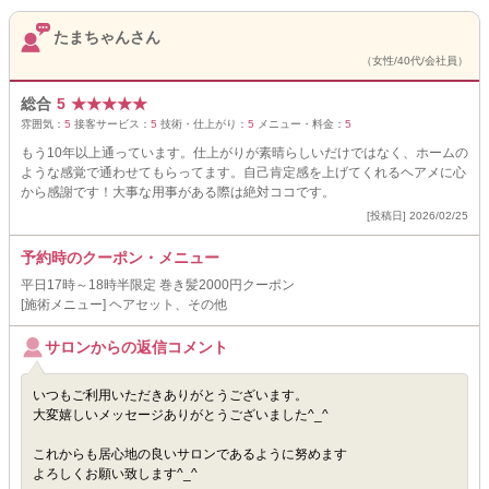
たまちゃんさん
（女性/40代/会社員）
総合
5
★
★
★
★
★
雰囲気：
5
接客サービス：
5
技術・仕上がり：
5
メニュー・料金：
5
もう10年以上通っています。仕上がりが素晴らしいだけではなく、ホームの
ような感覚で通わせてもらってます。自己肯定感を上げてくれるヘアメに心
から感謝です！大事な用事がある際は絶対ココです。
[投稿日] 2026/02/25
予約時のクーポン・メニュー
平日17時～18時半限定 巻き髪2000円クーポン
[施術メニュー] ヘアセット、その他
サロンからの返信コメント
いつもご利用いただきありがとうございます。
大変嬉しいメッセージありがとうございました^_^
これからも居心地の良いサロンであるように努めます
よろしくお願い致します^_^