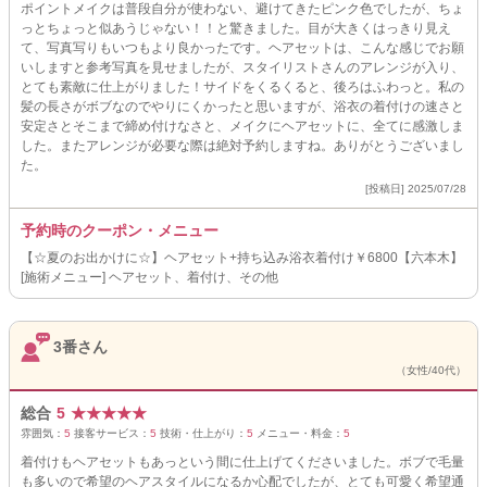
ポイントメイクは普段自分が使わない、避けてきたピンク色でしたが、ちょ
っとちょっと似あうじゃない！！と驚きました。目が大きくはっきり見え
て、写真写りもいつもより良かったです。ヘアセットは、こんな感じでお願
いしますと参考写真を見せましたが、スタイリストさんのアレンジが入り、
とても素敵に仕上がりました！サイドをくるくると、後ろはふわっと。私の
髪の長さがボブなのでやりにくかったと思いますが、浴衣の着付けの速さと
安定さとそこまで締め付けなさと、メイクにヘアセットに、全てに感激しま
した。またアレンジが必要な際は絶対予約しますね。ありがとうございまし
た。
[投稿日] 2025/07/28
予約時のクーポン・メニュー
【☆夏のお出かけに☆】ヘアセット+持ち込み浴衣着付け￥6800【六本木】
[施術メニュー] ヘアセット、着付け、その他
3番さん
（女性/40代）
総合
5
★
★
★
★
★
雰囲気：
5
接客サービス：
5
技術・仕上がり：
5
メニュー・料金：
5
着付けもヘアセットもあっという間に仕上げてくださいました。ボブで毛量
も多いので希望のヘアスタイルになるか心配でしたが、とても可愛く希望通