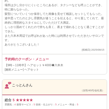
約。
場所は少し分かりにくいところにあるが、タクシーなども呼ぶことができ、
特に困らなかった。
髪型についていくつか保存してた画像を見せて相談しセットしてもらった。
途中思ってたのと少し雰囲気が違うことを伝えると、やり直してくれて、最
終的に理想的なスタイルにしていただけて大満足。
しっかり固めてくれたので持ちも良く、夜まで崩れることなく過ごすことが
できた。
また六本木周辺でお呼ばれがあった時には利用させていただきたいサロンで
す。
ありがとうございました！
[投稿日] 2025/08/15
予約時のクーポン・メニュー
【9時～11時半】ヘアセット￥4000◆六本木
[施術メニュー] ヘアセット
こっとんさん
（女性/40代/会社員）
総合
5
★
★
★
★
★
雰囲気：
4
接客サービス：
5
技術・仕上がり：
5
メニュー・料金：
5