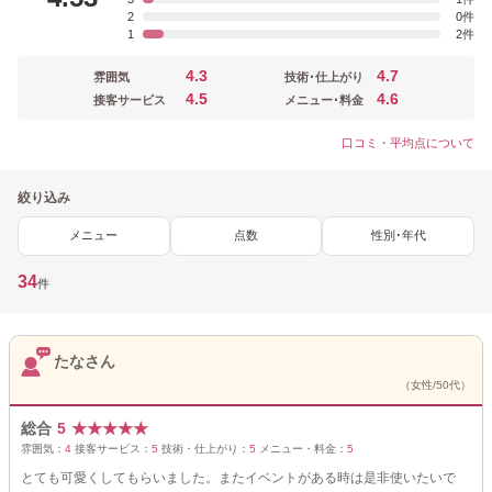
2
0
1
2
4.3
4.7
雰囲気
技術･仕上がり
4.5
4.6
接客サービス
メニュー･料金
口コミ・平均点について
絞り込み
メニュー
点数
性別･年代
34
件
たなさん
（女性/50代）
総合
5
★
★
★
★
★
雰囲気：
4
接客サービス：
5
技術・仕上がり：
5
メニュー・料金：
5
とても可愛くしてもらいました。またイベントがある時は是非使いたいで