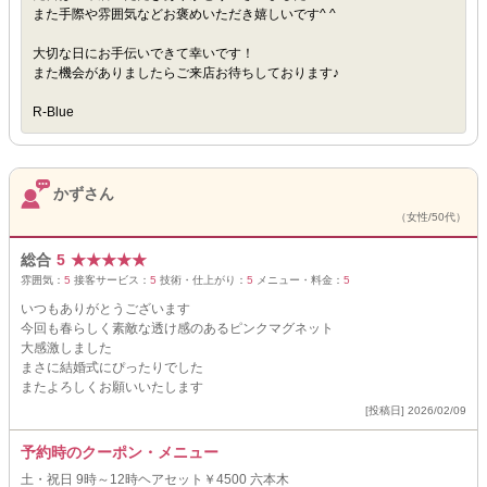
また手際や雰囲気などお褒めいただき嬉しいです^ ^
大切な日にお手伝いできて幸いです！
また機会がありましたらご来店お待ちしております♪
R-Blue
かずさん
（女性/50代）
総合
5
★
★
★
★
★
雰囲気：
5
接客サービス：
5
技術・仕上がり：
5
メニュー・料金：
5
いつもありがとうございます
今回も春らしく素敵な透け感のあるピンクマグネット
大感激しました
まさに結婚式にぴったりでした
またよろしくお願いいたします
[投稿日] 2026/02/09
予約時のクーポン・メニュー
土・祝日 9時～12時ヘアセット￥4500 六本木