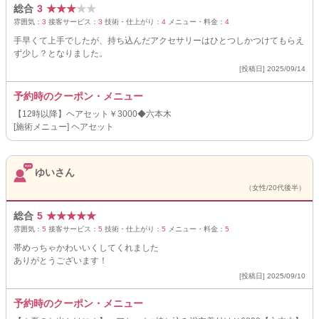
総合
3
★
★
★
★
★
雰囲気：
3
接客サービス：
3
技術・仕上がり：
4
メニュー・料金：
4
手早くて上手でしたが、持ち込んだアクセサリーはひとつしかつけてもらえ
ず少し？となりました。
[投稿日] 2025/09/14
予約時のクーポン・メニュー
【12時以降】ヘアセット￥3000◆六本木
[施術メニュー] ヘアセット
ゆいさん
（女性/20代後半）
総合
5
★
★
★
★
★
雰囲気：
5
接客サービス：
5
技術・仕上がり：
5
メニュー・料金：
5
帯めっちゃかわいいくしてくれました
ありがとうございます！
[投稿日] 2025/09/10
予約時のクーポン・メニュー