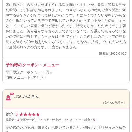
席に通され、名乗りもせずすぐに希望を聞かれましたが、希望の髪型を見せ
た瞬間にまず怪訝な顔をされました。出来ないならその時点で違う髪型に変
更する等できたので言って欲しかったです。とにかくできない髪型だからな
のか、既にやっている途中で失敗しているとわかっているからなのか、ずっ
とふてぶてしい表情で気分が悪かったです。時間もなかったためそのまま店
を出ました。編み込みすらちゃんとできていなくて、名乗ってもらっていな
いので誰に担当してもらったかは不明ですが、ここのお店のスタッフの歴を
見ると皆さん10年越えなのにびっくりです。ちなみに担当していただいた方
は金髪のロングの方です。二度と行きません。
[投稿日] 2025/08/20
予約時のクーポン・メニュー
平日限定クーポン☆2300円☆
[施術メニュー] ヘアセット
ぷんかよさん
（女性/30代前半）
総合
5
★
★
★
★
★
雰囲気：
4
接客サービス：
5
技術・仕上がり：
5
メニュー・料金：
5
結婚式のため予約。朝早くから開いていること、値段もお手頃だったため予