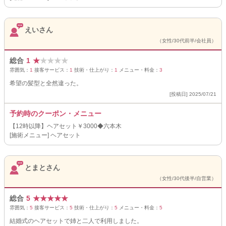
えいさん
（女性/30代前半/会社員）
総合
1
★
★
★
★
★
雰囲気：
1
接客サービス：
1
技術・仕上がり：
1
メニュー・料金：
3
希望の髪型と全然違った。
[投稿日] 2025/07/21
予約時のクーポン・メニュー
【12時以降】ヘアセット￥3000◆六本木
[施術メニュー] ヘアセット
とまとさん
（女性/30代後半/自営業）
総合
5
★
★
★
★
★
雰囲気：
5
接客サービス：
5
技術・仕上がり：
5
メニュー・料金：
5
結婚式のヘアセットで姉と二人で利用しました。