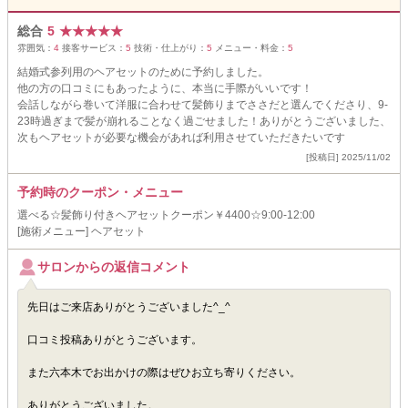
総合
5
★
★
★
★
★
雰囲気：
4
接客サービス：
5
技術・仕上がり：
5
メニュー・料金：
5
結婚式参列用のヘアセットのために予約しました。
他の方の口コミにもあったように、本当に手際がいいです！
会話しながら巻いて洋服に合わせて髪飾りまでささだと選んでくださり、9-
23時過ぎまで髪が崩れることなく過ごせました！ありがとうございました、
次もヘアセットが必要な機会があれば利用させていただきたいです
[投稿日] 2025/11/02
予約時のクーポン・メニュー
選べる☆髪飾り付きヘアセットクーポン￥4400☆9:00-12:00
[施術メニュー] ヘアセット
サロンからの返信コメント
先日はご来店ありがとうございました^_^
口コミ投稿ありがとうございます。
また六本木でお出かけの際はぜひお立ち寄りください。
ありがとうございました。