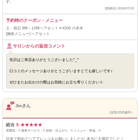
す。
[投稿日] 2026/07/20
予約時のクーポン・メニュー
土・祝日 9時～12時ヘアセット￥4500 六本木
[施術メニュー] ヘアセット
サロンからの返信コメント
先日はご来店ありがとうございました^_^
口コミのメッセージありがとうございますとても嬉しいです♪
ぜひまたお出かけの際はお気軽にお立ち寄りください☆
Jinさん
（女性/20代後半）
総合
5
★
★
★
★
★
雰囲気：
5
接客サービス：
5
技術・仕上がり：
5
メニュー・料金：
5
日本で初めてヘアアレンジをお願いしましたが, 本当に大満足でした！