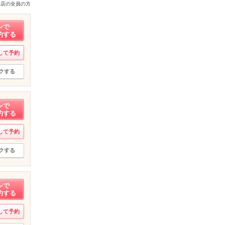
来店の全員の方
ンで
約する
して予約
クする
ンで
約する
して予約
クする
ンで
約する
して予約