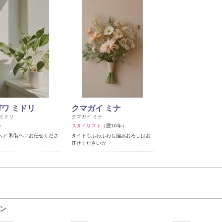
ワ ミドリ
クマガイ ミナ
 ミドリ
クマガイ ミナ
）
スタイリスト
（歴16年）
ヘア 和装ヘアお任せくださ
タイトもふわふわも編みおろしはお
任せください☆
ポン