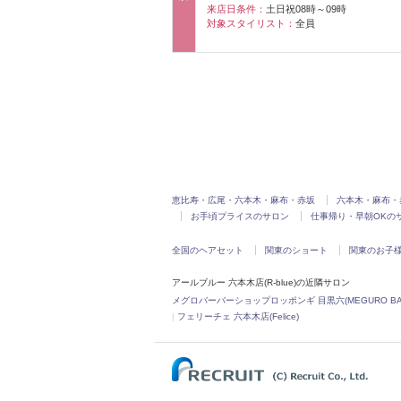
来店日条件：
土日祝08時～09時
対象スタイリスト：
全員
恵比寿・広尾・六本木・麻布・赤坂
六本木・麻布・
お手頃プライスのサロン
仕事帰り・早朝OKの
全国のヘアセット
関東のショート
関東のお子様
アールブルー 六本木店(R-blue)の近隣サロン
メグロバーバーショップロッポンギ 目黒六(MEGURO BARBE
|
フェリーチェ 六本木店(Felice)