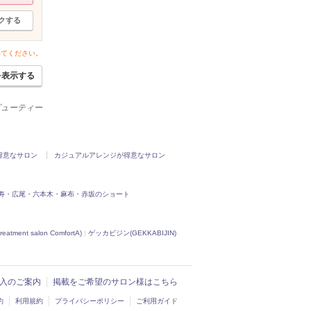
クする
いてください。
を表示する
ビューティー
得意なサロン
カジュアルアレンジが得意なサロン
寿・広尾・六本木・麻布・赤坂のショート
nt salon ComfortA)
|
ゲッカビジン(GEKKABIJIN)
ド導入のご案内
掲載をご希望のサロン様はこちら
約
利用規約
プライバシーポリシー
ご利用ガイド