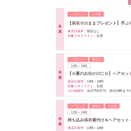
ヘアセット
その他
【浴衣そのままプレゼント】手ぶらO
全
来店日条件：
指定なし
員
対象スタイリスト：
全員
ヘアセット
着付け
12時～18時
全
【☆夏のお出かけに☆】ヘアセット
員
来店日条件：
12時～18時
対象スタイリスト：
全員
その他条件：
当日予約不可。前日18時まで
ヘアセット
着付け
その他
12時～18時
全
待ち込み浴衣着付け＆ヘアセット ペ
員
来店日条件：
12時～18時