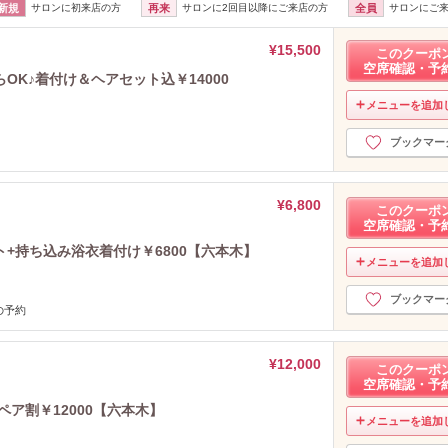
新規
サロンに初来店の方
再来
サロンに2回目以降にご来店の方
全員
サロンにご
¥15,500
このクーポ
空席確認・予
K♪着付け＆ヘアセット込￥14000
メニューを追加
ブックマー
¥6,800
このクーポ
空席確認・予
+持ち込み浴衣着付け￥6800【六本木】
メニューを追加
ブックマー
の予約
¥12,000
このクーポ
空席確認・予
ア割￥12000【六本木】
メニューを追加