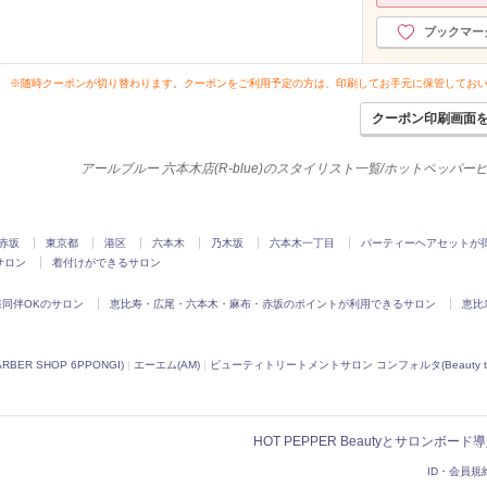
ブックマー
※随時クーポンが切り替わります。クーポンをご利用予定の方は、印刷してお手元に保管してお
クーポン印刷画面
アールブルー 六本木店(R-blue)のスタイリスト一覧/ホットペッパー
赤坂
東京都
港区
六本木
乃木坂
六本木一丁目
パーティーヘアセットが
サロン
着付けができるサロン
同伴OKのサロン
恵比寿・広尾・六本木・麻布・赤坂のポイントが利用できるサロン
恵比
R SHOP 6PPONGI)
|
エーエム(AM)
|
ビューティトリートメントサロン コンフォルタ(Beauty treatme
HOT PEPPER Beautyとサロンボー
ID・会員規