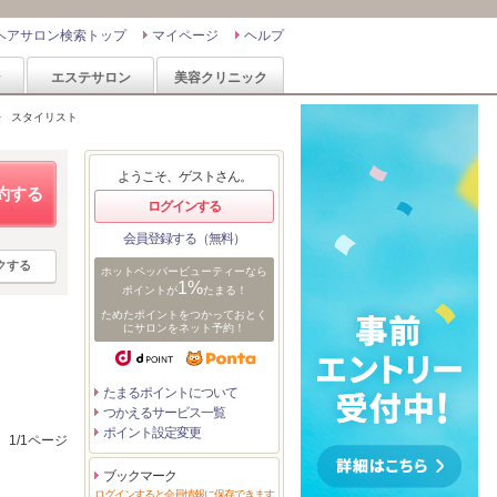
ヘアサロン検索トップ
マイページ
ヘルプ
ン
エステサロン
美容クリニック
>
スタイリスト
ようこそ、ゲストさん。
約する
ログインする
会員登録する（無料）
クする
ホットペッパービューティーなら
1%
ポイントが
たまる！
ためたポイントをつかっておとく
にサロンをネット予約！
たまるポイントについて
つかえるサービス一覧
ポイント設定変更
1/1ページ
ブックマーク
ログインすると会員情報に保存できます