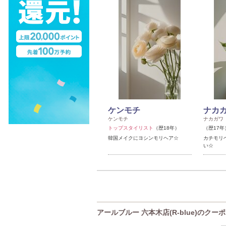
ケンモチ
ナカガ
ケンモチ
ナカガワ
トップスタイリスト
（歴18年）
（歴17年
韓国メイクにヨシンモリヘア☆
カチモリ
い☆
アールブルー 六本木店(R-blue)のクー