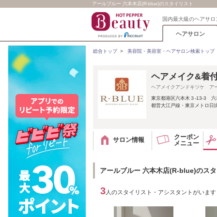
アールブルー 六本木店(R-blue)のスタイリスト
国内最大級のヘアサロ
ヘアサロン
総合トップ
>
美容院・美容室・ヘアサロン検索トップ
ヘアメイク&着付け
ヘアメイクアンドキツケ ア
東京都港区六本木３‐13‐3 
都営大江戸線・東京メトロ日
クーポン
サロン情報
メニュー
アールブルー 六本木店(R-blue)のス
3
人のスタイリスト・アシスタントがいます