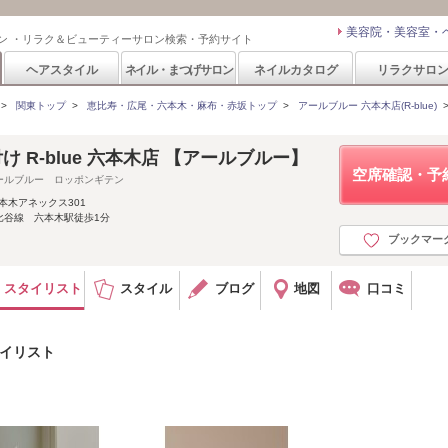
美容院・美容室・
ン ・リラク＆ビューティーサロン検索・予約サイト
ヘアスタイル
ネイル・まつげサロン
ネイルカタログ
リラクサロ
>
関東トップ
>
恵比寿・広尾・六本木・麻布・赤坂トップ
>
アールブルー 六本木店(R-blue)
 R-blue 六本木店 【アールブルー】
空席確認・予
ールブルー ロッポンギテン
六本木アネックス301
比谷線 六本木駅徒歩1分
ブックマー
スタイリスト
スタイル
ブログ
地図
口コミ
タイリスト