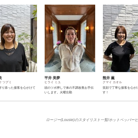
美
平井 美夢
熊井 薫
ウ ツグミ
ヒライ ミユ
クマイ カオル
寄り添った接客を心がけて
頭のツボ押しで体の不調改善お手伝
笑顔で丁寧な接客を心が
いします。火曜出勤
す！
ロージー(Lousie)のスタイリスト一覧/ホットペッパー