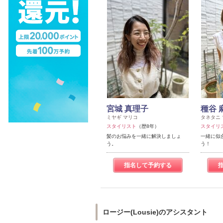
宮城 真理子
種谷 
ミヤギ マリコ
タネタニ 
スタイリスト
（歴8年）
スタイリ
髪のお悩みを一緒に解決しましょ
一緒に似
う。
う！
指名して予約する
ロージー(Lousie)のアシスタント