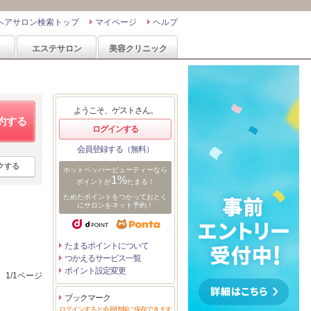
ヘアサロン検索トップ
マイページ
ヘルプ
ン
エステサロン
美容クリニック
ようこそ、ゲストさん。
約する
ログインする
会員登録する（無料）
クする
ホットペッパービューティーなら
1%
ポイントが
たまる！
ためたポイントをつかっておとく
にサロンをネット予約！
たまるポイントについて
つかえるサービス一覧
ポイント設定変更
1/1ページ
ブックマーク
ログインすると会員情報に保存できます