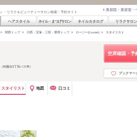
美容院・美容室・
ン ・リラク＆ビューティーサロン検索・予約サイト
ヘアスタイル
ネイル・まつげサロン
ネイルカタログ
リラクサロ
>
関西トップ
>
川西・宝塚・三田・豊岡トップ
>
ロージー(Lousie)
>
スタイリスト
空席確認・予
（向陽台3丁目バス停）
ブックマー
スタイリスト
地図
口コミ