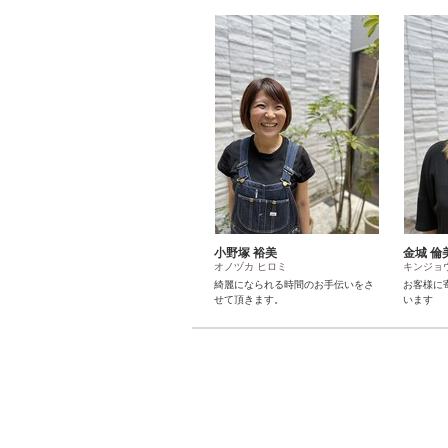
小野塚 裕美
金城 倫
オノヅカ ヒロミ
キンジョ
綺麗になられる時間のお手伝いをさ
お客様に
せて頂きます。
います