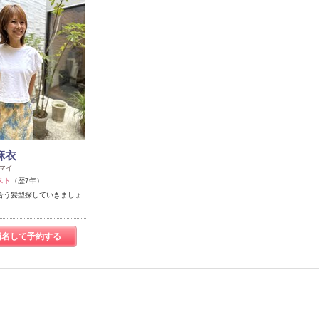
麻衣
マイ
スト
（歴7年）
合う髪型探していきましょ
指名して予約する