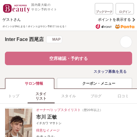
国内最大級の
サロン予約サイト
ブックマーク
ログイン
ゲストさん
ポイントを表示する
ポイントが1%たまる！
ポイントはサロン予約でつかえる！
Inter Face 西尾店
MAP
空席確認・予約する
スタッフ募集を見る
クーポン・メニュー
サロン情報
スタイ
トップ
スタイル
ブログ
口コミ
リスト
オーナー/トップスタイリスト
（歴20年以上）
市川 正敏
イチカワ マサトシ
得意なイメージ
ナチュラル