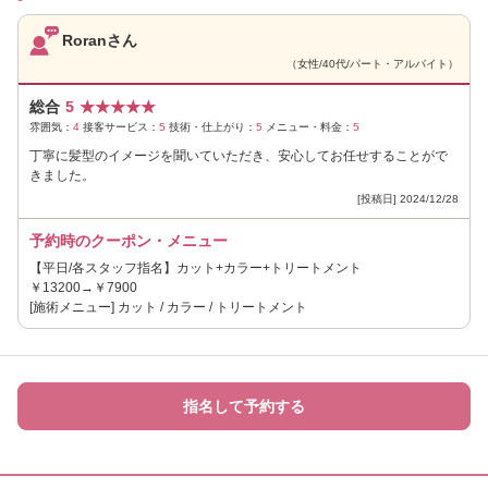
Roranさん
（女性/40代/パート・アルバイト）
総合
5
★
★
★
★
★
雰囲気：
4
接客サービス：
5
技術・仕上がり：
5
メニュー・料金：
5
丁寧に髪型のイメージを聞いていただき、安心してお任せすることがで
きました。
[投稿日] 2024/12/28
予約時のクーポン・メニュー
【平日/各スタッフ指名】カット+カラー+トリートメント
￥13200→￥7900
[施術メニュー] カット / カラー / トリートメント
指名して予約する