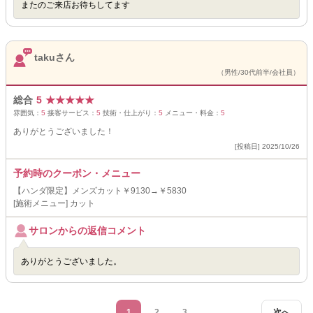
またのご来店お待ちしてます
takuさん
（男性/30代前半/会社員）
総合
5
★
★
★
★
★
雰囲気：
5
接客サービス：
5
技術・仕上がり：
5
メニュー・料金：
5
ありがとうございました！
[投稿日] 2025/10/26
予約時のクーポン・メニュー
【ハンダ限定】メンズカット￥9130→￥5830
[施術メニュー] カット
サロンからの返信コメント
ありがとうございました。
1
2
3
次へ