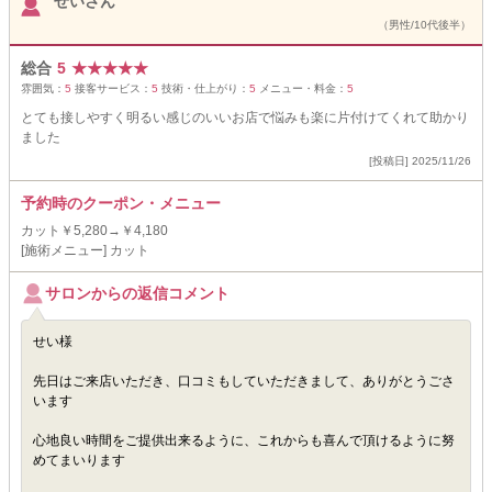
せいさん
（男性/10代後半）
総合
5
★
★
★
★
★
雰囲気：
5
接客サービス：
5
技術・仕上がり：
5
メニュー・料金：
5
とても接しやすく明るい感じのいいお店で悩みも楽に片付けてくれて助かり
ました
[投稿日] 2025/11/26
予約時のクーポン・メニュー
カット￥5,280→￥4,180
[施術メニュー] カット
サロンからの返信コメント
せい様
先日はご来店いただき、口コミもしていただきまして、ありがとうごさ
います
心地良い時間をご提供出来るように、これからも喜んで頂けるように努
めてまいります