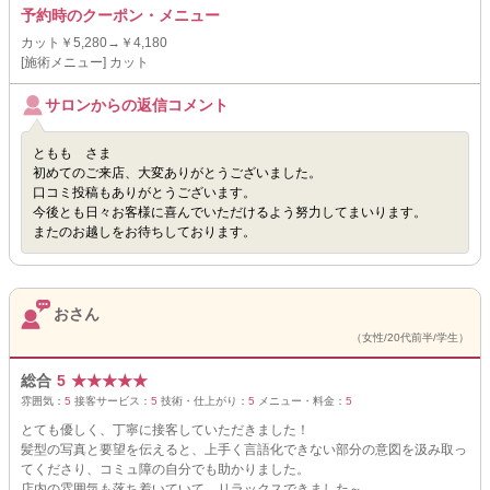
予約時のクーポン・メニュー
カット￥5,280→￥4,180
[施術メニュー] カット
サロンからの返信コメント
ともも さま
初めてのご来店、大変ありがとうございました。
口コミ投稿もありがとうございます。
今後とも日々お客様に喜んでいただけるよう努力してまいります。
またのお越しをお待ちしております。
おさん
（女性/20代前半/学生）
総合
5
★
★
★
★
★
雰囲気：
5
接客サービス：
5
技術・仕上がり：
5
メニュー・料金：
5
とても優しく、丁寧に接客していただきました！
髪型の写真と要望を伝えると、上手く言語化できない部分の意図を汲み取っ
てくださり、コミュ障の自分でも助かりました。
店内の雰囲気も落ち着いていて、リラックスできました～