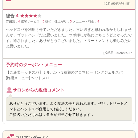
（女性/60代/会社員）
総合
4
★
★
★
★
★
雰囲気：
4
接客サービス：
5
技術・仕上がり：
5
メニュー・料金：
4
ヘッドスパを利用させていただきました。言い過ぎと思われるかもしれませ
んが、ゴットハンドだと思いました。ツボ押しが私にはちょうどよかったで
す。癒されました。ありがとうございました。トリートメントも楽しみたい
と思いました。
[投稿日] 2026/05/27
予約時のクーポン・メニュー
【ご褒美ヘッドスパ】ミルボン・3種類のアロマヒーリングジェルスパ
[施術メニュー] ヘッドスパ
サロンからの返信コメント
ありがとうございます。よく魔法の手と言われます。ぜひ，トリートメ
ントとヘットスパ併用してお試しください。
ご指名いただければ，倉石が担当させて頂きます．
コリアンダーさん