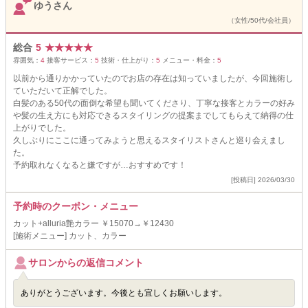
ゆうさん
（女性/50代/会社員）
総合
5
★
★
★
★
★
雰囲気：
4
接客サービス：
5
技術・仕上がり：
5
メニュー・料金：
5
以前から通りかかっていたのでお店の存在は知っていましたが、今回施術し
ていただいて正解でした。
白髪のある50代の面倒な希望も聞いてくださり、丁寧な接客とカラーの好み
や髪の生え方にも対応できるスタイリングの提案までしてもらえて納得の仕
上がりでした。
久しぶりにここに通ってみようと思えるスタイリストさんと巡り会えまし
た。
予約取れなくなると嫌ですが…おすすめです！
[投稿日] 2026/03/30
予約時のクーポン・メニュー
カット+alluria艶カラー ￥15070→￥12430
[施術メニュー] カット、カラー
サロンからの返信コメント
ありがとうございます。今後とも宜しくお願いします。