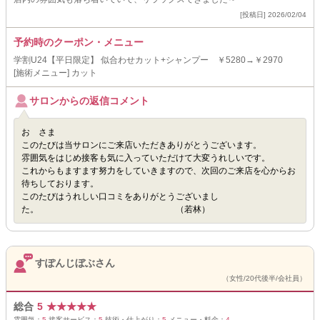
[投稿日] 2026/02/04
予約時のクーポン・メニュー
学割U24【平日限定】 似合わせカット+シャンプー ￥5280→￥2970
[施術メニュー] カット
サロンからの返信コメント
お さま
このたびは当サロンにご来店いただきありがとうございます。
雰囲気をはじめ接客も気に入っていただけて大変うれしいです。
これからもますます努力をしていきますので、次回のご来店を心からお
待ちしております。
このたびはうれしい口コミをありがとうございまし
た。 （若林）
すぽんじぼぶさん
（女性/20代後半/会社員）
総合
5
★
★
★
★
★
雰囲気：
5
接客サービス：
5
技術・仕上がり：
5
メニュー・料金：
4