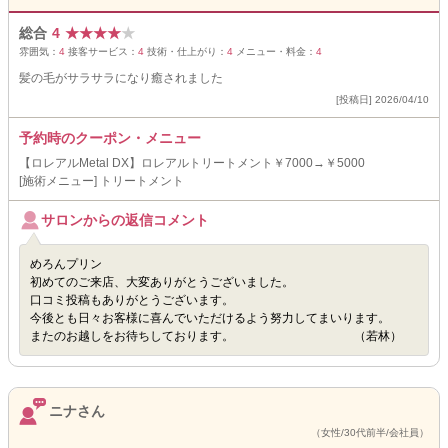
総合
4
★
★
★
★
★
雰囲気：
4
接客サービス：
4
技術・仕上がり：
4
メニュー・料金：
4
髪の毛がサラサラになり癒されました
[投稿日] 2026/04/10
予約時のクーポン・メニュー
【ロレアルMetal DX】ロレアルトリートメント￥7000→￥5000
[施術メニュー] トリートメント
サロンからの返信コメント
めろんプリン
初めてのご来店、大変ありがとうございました。
口コミ投稿もありがとうございます。
今後とも日々お客様に喜んでいただけるよう努力してまいります。
またのお越しをお待ちしております。 （若林）
ニナさん
（女性/30代前半/会社員）