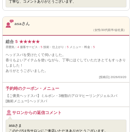
丁寧な、コメントありがとうございます、
asaさん
（女性/30代前半/会社員）
総合
5
★
★
★
★
★
雰囲気：
4
接客サービス：
5
技術・仕上がり：
5
メニュー・料金：
5
ヘッドスパを受けたくて伺いました。
香りもよいアイテムを使いながら、丁寧にほぐしていただきとてもすっきり
しました！
ありがとうございました。
[投稿日] 2026/03/20
予約時のクーポン・メニュー
【ご褒美ヘッドスパ】ミルボン・3種類のアロマヒーリングジェルスパ
[施術メニュー] ヘッドスパ
サロンからの返信コメント
asaさま
このたびは当サロンにご来店いただきありがとうございます。