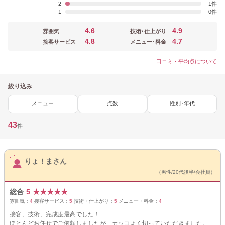
2
1
1
0
4.6
4.9
雰囲気
技術･仕上がり
4.8
4.7
接客サービス
メニュー･料金
口コミ・平均点について
絞り込み
メニュー
点数
性別･年代
43
件
サロンPick Up
りょ！まさん
（男性/20代後半/会社員）
総合
5
★
★
★
★
★
雰囲気：
4
接客サービス：
5
技術・仕上がり：
5
メニュー・料金：
4
接客、技術、完成度最高でした！
ほとんどお任せでご依頼しましたが、カッコよく切っていただきました。