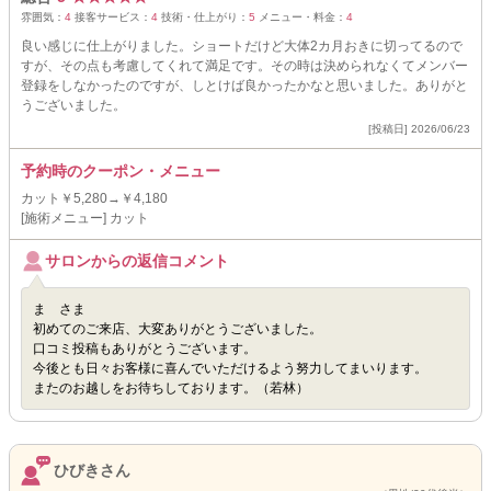
雰囲気：
4
接客サービス：
4
技術・仕上がり：
5
メニュー・料金：
4
良い感じに仕上がりました。ショートだけど大体2カ月おきに切ってるので
すが、その点も考慮してくれて満足です。その時は決められなくてメンバー
登録をしなかったのですが、しとけば良かったかなと思いました。ありがと
うございました。
[投稿日] 2026/06/23
予約時のクーポン・メニュー
カット￥5,280→￥4,180
[施術メニュー] カット
サロンからの返信コメント
ま さま
初めてのご来店、大変ありがとうございました。
口コミ投稿もありがとうございます。
今後とも日々お客様に喜んでいただけるよう努力してまいります。
またのお越しをお待ちしております。（若林）
ひびきさん