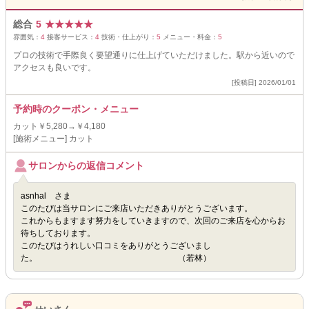
総合
5
★
★
★
★
★
雰囲気：
4
接客サービス：
4
技術・仕上がり：
5
メニュー・料金：
5
プロの技術で手際良く要望通りに仕上げていただけました。駅から近いので
アクセスも良いです。
[投稿日] 2026/01/01
予約時のクーポン・メニュー
カット￥5,280→￥4,180
[施術メニュー] カット
サロンからの返信コメント
asnhal さま
このたびは当サロンにご来店いただきありがとうございます。
これからもますます努力をしていきますので、次回のご来店を心からお
待ちしております。
このたびはうれしい口コミをありがとうございまし
た。 （若林）