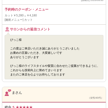
[投稿日] 2026/06/30
予約時のクーポン・メニュー
カット￥5,280→￥4,180
[施術メニュー] カット
サロンからの返信コメント
ぴっこ様
この度はご来店いただき誠にありがとうございました
お褒めの言葉いただき、大変嬉しいです
ありがとうございます
ぴっこ様のライフスタイルや髪質に合わせたご提案ができるように、
これからも技術向上に努めてまいります
またのご来店を心よりお待ちしております
まさん
（女性/40代）
総合
5
★
★
★
★
★