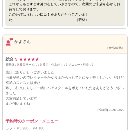
これからもますます努力をしていきますので、次回のご来店を心からお
待ちしております。
このたびはうれしい口コミをありがとうございまし
た。 （若林）
かよさん
（女性/50代）
総合
5
★
★
★
★
★
雰囲気：
5
接客サービス：
5
技術・仕上がり：
5
メニュー・料金：
5
先日はありがとうございました
毛量が多いのでレイヤーをかなり上から入れてとにかく軽くしたい、だけど
襟足のスカスカは嫌だ
難しい注文に対して一緒にヘアスタイルを考えていただきありがとうござい
ました
大変満足しています
また伺いますね
[投稿日] 2026/03/20
予約時のクーポン・メニュー
カット￥5,280→￥4,180