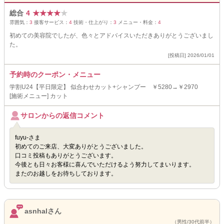
総合
4
★
★
★
★
★
雰囲気：
3
接客サービス：
4
技術・仕上がり：
3
メニュー・料金：
4
初めての美容院でしたが、色々とアドバイスいただきありがとうございまし
た。
[投稿日] 2026/01/01
予約時のクーポン・メニュー
学割U24【平日限定】 似合わせカット+シャンプー ￥5280→￥2970
[施術メニュー] カット
サロンからの返信コメント
fuyu-さま
初めてのご来店、大変ありがとうございました。
口コミ投稿もありがとうございます。
今後とも日々お客様に喜んでいただけるよう努力してまいります。
またのお越しをお待ちしております。
asnhalさん
（男性/30代前半）