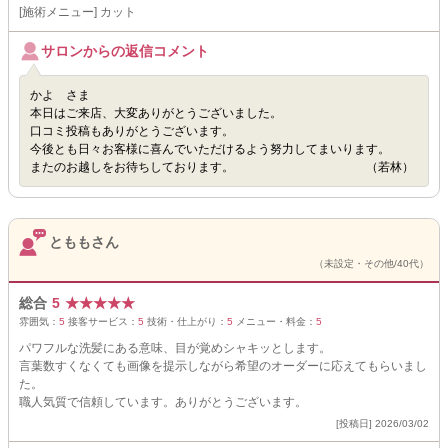
[施術メニュー] カット
サロンからの返信コメント
かよ さま
本日はご来店、大変ありがとうございました。
口コミ投稿もありがとうございます。
今後とも日々お客様に喜んでいただけるよう努力してまいります。
またのお越しをお待ちしております。 （若林）
とももさん
（未設定・その他/40代）
総合
5
★
★
★
★
★
雰囲気：
5
接客サービス：
5
技術・仕上がり：
5
メニュー・料金：
5
パワフルな洗髪にある意味、目が覚めシャキッとします。
言葉数すくなくても画像を提示しながら希望のオーダーに応えてもらいまし
た。
職人気質で信頼しています。ありがとうございます。
[投稿日] 2026/03/02