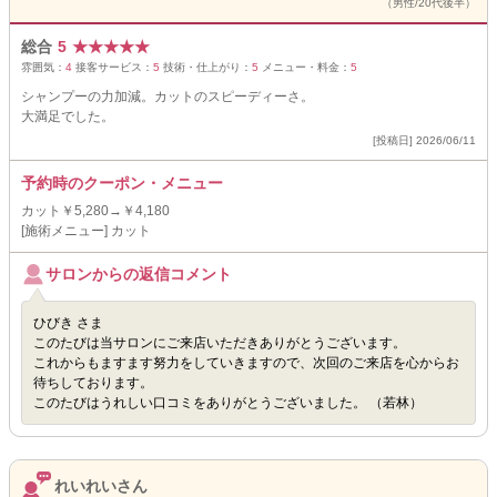
（男性/20代後半）
総合
5
★
★
★
★
★
雰囲気：
4
接客サービス：
5
技術・仕上がり：
5
メニュー・料金：
5
シャンプーの力加減。カットのスピーディーさ。
大満足でした。
[投稿日] 2026/06/11
予約時のクーポン・メニュー
カット￥5,280→￥4,180
[施術メニュー] カット
サロンからの返信コメント
ひびき さま
このたびは当サロンにご来店いただきありがとうございます。
これからもますます努力をしていきますので、次回のご来店を心からお
待ちしております。
このたびはうれしい口コミをありがとうございました。 （若林）
れいれいさん