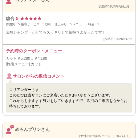
（女性/20代前半/会社員）
総合
5
★
★
★
★
★
雰囲気：
5
接客サービス：
5
技術・仕上がり：
5
メニュー・料金：
5
炭酸シャンプーがとてもスッキリして気持ちよかったです！
[投稿日] 2026/04/22
予約時のクーポン・メニュー
カット￥5,280→￥4,180
[施術メニュー] カット
サロンからの返信コメント
コリアンダーさま
このたびは当サロンにご来店いただきありがとうございます。
これからもますます努力をしていきますので、次回のご来店を心からお
待ちしております。
めろんプリンさん
（女性/30代後半/パート・アルバイト）