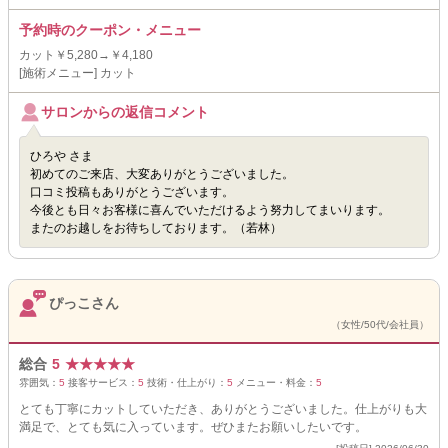
予約時のクーポン・メニュー
カット￥5,280→￥4,180
[施術メニュー] カット
サロンからの返信コメント
ひろや さま
初めてのご来店、大変ありがとうございました。
口コミ投稿もありがとうございます。
今後とも日々お客様に喜んでいただけるよう努力してまいります。
またのお越しをお待ちしております。（若林）
ぴっこさん
（女性/50代/会社員）
総合
5
★
★
★
★
★
雰囲気：
5
接客サービス：
5
技術・仕上がり：
5
メニュー・料金：
5
とても丁寧にカットしていただき、ありがとうございました。仕上がりも大
満足で、とても気に入っています。ぜひまたお願いしたいです。