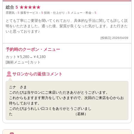
総合
5
★
★
★
★
★
雰囲気：
5
接客サービス：
5
技術・仕上がり：
5
メニュー・料金：
5
とても丁寧にご要望を聞いてくれており、具体的な手法に関しても詳しく説
明をいただきました。通った後、髪質が良くなった気がします。また行きた
いと思っております♪
[投稿日] 2026/04/09
予約時のクーポン・メニュー
カット￥5,280→￥4,180
[施術メニュー] カット
サロンからの返信コメント
ニナ さま
このたびは当サロンにご来店いただきありがとうございます。
これからもますます努力をしていきますので、次回のご来店を心からお
待ちしております。
このたびはうれしい口コミをありがとうございまし
た （若林）