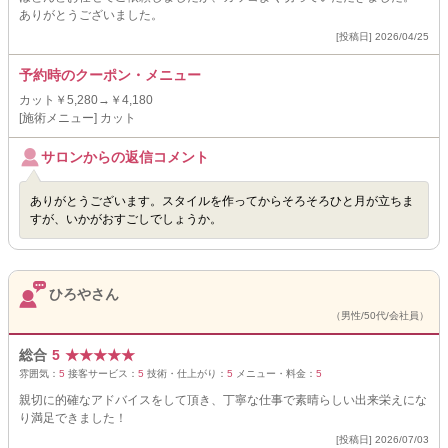
ありがとうございました。
[投稿日] 2026/04/25
予約時のクーポン・メニュー
カット￥5,280→￥4,180
[施術メニュー] カット
サロンからの返信コメント
ありがとうございます。スタイルを作ってからそろそろひと月が立ちま
すが、いかがおすごしでしょうか。
ひろやさん
（男性/50代/会社員）
総合
5
★
★
★
★
★
雰囲気：
5
接客サービス：
5
技術・仕上がり：
5
メニュー・料金：
5
親切に的確なアドバイスをして頂き、丁寧な仕事で素晴らしい出来栄えにな
り満足できました！
[投稿日] 2026/07/03