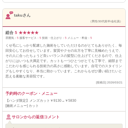
takuさん
（男性/30代前半/会社員）
総合
5
★
★
★
★
★
雰囲気：
5
接客サービス：
5
技術・仕上がり：
5
メニュー・料金：
5
くせ毛にしっかり配慮した施術をしていただけるのがとてもありがたく、毎
回安心してお任せしています。髪質やクセの出方を丁寧に見極めたうえで、
その人に合ったちょうど良いバランスの髪型に仕上げてくださるので、仕上
がりにはいつも大満足です。カットも一つひとつがとても丁寧で、細部まで
こだわりを感じられる技術力の高さに感動しています。自宅でのスタイリン
グもしやすくなり、本当に助かっています。これからもぜひ通い続けたいと
思える素敵な美容院です。
[投稿日] 2026/03/21
予約時のクーポン・メニュー
【ハンダ限定】メンズカット￥9130→￥5830
[施術メニュー] カット
サロンからの返信コメント