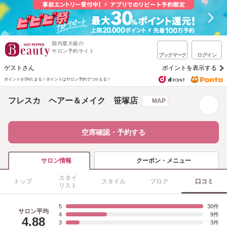
国内最大級の
サロン予約サイト
ブックマーク
ログイン
ゲストさん
ポイントを表示する
ポイントが1%たまる！
ポイントはサロン予約でつかえる！
フレスカ ヘアー＆メイク 笹塚店
MAP
空席確認・予約する
クーポン・メニュー
サロン情報
スタイ
トップ
スタイル
ブログ
口コミ
リスト
5
30
サロン平均
4
9
4.88
3
3